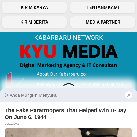
KIRIM KARYA
TENTANG KAMI
KIRIM BERITA
MEDIA PARTNER
KABARBARU NETWORK
About Our Kabarbaru.co
Kabarbaru.co menyajikan berita aktual dan
inspiratif dari sudut pandang berbaik sangka
serta terverifikasi dari sumber yang tepat.
Follow Kabarbaru