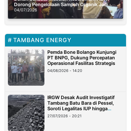
Dorong Pengelolaan Sampah Organik Jadi
Solusi Krisis Iklim
04/07/2026
TAMBANG ENERGY
Pemda Bone Bolango Kunjungi
PT BNPG, Dukung Percepatan
Operasional Fasilitas Strategis
04/08/2026 - 14:20
IRGW Desak Audit Investigatif
Tambang Batu Bara di Pessel,
Soroti Legalitas IUP hingga
Stockpile
27/07/2026 - 20:21