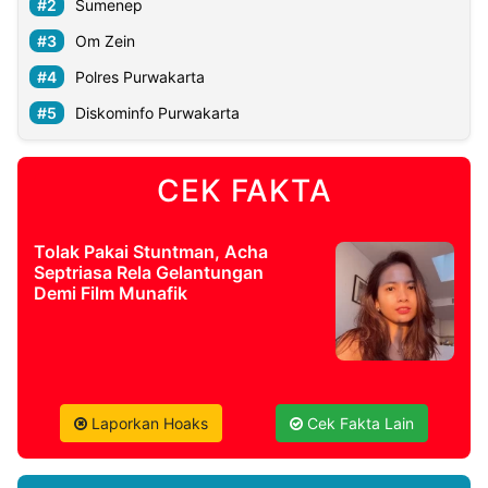
Sumenep
Om Zein
Polres Purwakarta
Diskominfo Purwakarta
CEK FAKTA
Tolak Pakai Stuntman, Acha
Septriasa Rela Gelantungan
Demi Film Munafik
Laporkan Hoaks
Cek Fakta Lain