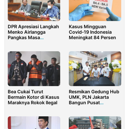
DPR Apresiasi Langkah
Kasus Mingguan
Menko Airlangga
Covid-19 Indonesia
Pangkas Masa
Meningkat 84 Persen
Karantina Wisman dari
8 Hari Menjadi 5 Hari
Bea Cukai Turut
Resmikan Gedung Hub
Bermain Kotor di Kasus
UMK, PLN Jakarta
Maraknya Rokok Ilegal
Bangun Pusat
Pemberdayaan UMKM