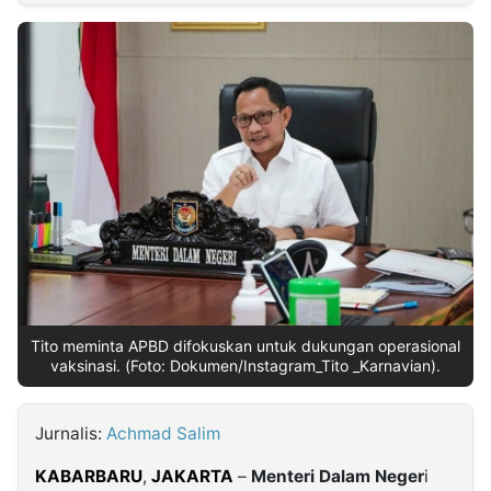
MULTIMEDIA
INDONESIA
Partner
Insight
Suara
Lens
Daily
Jalan
Idealita
Kita
Dinamikapost.com
Radar
Seedbacklink
NTB
Time
IDN
Jogja
Rakyat
News
Notice
Baru
Follow
Kabarbaru
Tito meminta APBD difokuskan untuk dukungan operasional
vaksinasi. (Foto: Dokumen/Instagram_Tito _Karnavian).
Jurnalis:
Achmad Salim
KABARBARU
,
JAKARTA
–
Menteri Dalam Neger
i