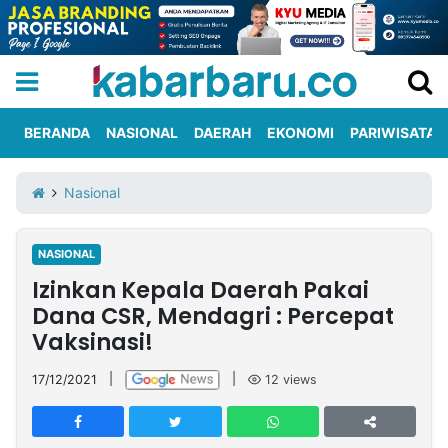
BERANDA
NASIONAL
DAERAH
EKONOMI
PARIWISATA
Informasi
KabarbaruTV
Kirim
Tentang
Nasional
Iklan
Berita
Kami
NASIONAL
Berita
Izinkan Kepala Daerah Pakai
Nasional
International
Olahraga
Entertainment
Daerah
Pariwisata
Kuliner
Kolom
Dana CSR, Mendagri : Percepat
Vaksinasi!
Network
17/12/2021
|
|
12
views
PT
TREETAN