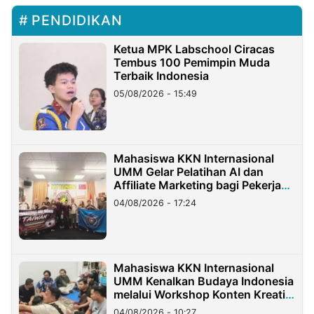
PENDIDIKAN
Ketua MPK Labschool Ciracas
Tembus 100 Pemimpin Muda
Terbaik Indonesia
05/08/2026 - 15:49
Mahasiswa KKN Internasional
UMM Gelar Pelatihan AI dan
Affiliate Marketing bagi Pekerja
Migran Indonesia di Taiwan
04/08/2026 - 17:24
Mahasiswa KKN Internasional
UMM Kenalkan Budaya Indonesia
melalui Workshop Konten Kreatif
di Taiwan
04/08/2026 - 10:27