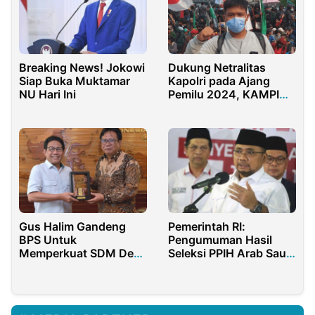
Breaking News! Jokowi
Dukung Netralitas
Siap Buka Muktamar
Kapolri pada Ajang
NU Hari Ini
Pemilu 2024, KAMPI
Gelar Aksi Damai
Gus Halim Gandeng
Pemerintah RI:
BPS Untuk
Pengumuman Hasil
Memperkuat SDM Desa
Seleksi PPIH Arab Saudi
dalam Pendataan
1445 H Diundur