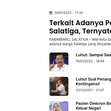
30/01/2022 - 17:32
©
Kabarbaru.co
Terkait Adanya P
-
2026
Salatiga, Ternyat
KABARBARU, SALATIGA – Wali Kota Sal
PT.
Kabarbaru
adanya warga Salatiga yang dinyataka
Media
Holding
Luhut: Sampai Saa
16/01/2022 - 18:04
Luhut Soal Penan
Kontingensi!
20/12/2021 - 21:07
Pasien Omicron B
Keluar Negeri