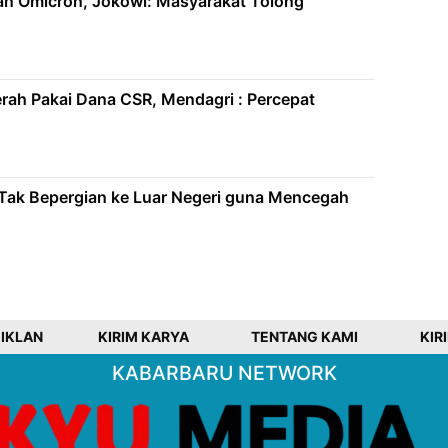
n Omicron, Jokowi: Masyarakat Tolong
erah Pakai Dana CSR, Mendagri : Percepat
Tak Bepergian ke Luar Negeri guna Mencegah
 IKLAN
KIRIM KARYA
TENTANG KAMI
KIR
KABARBARU NETWORK