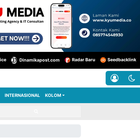
ice
Radar Baru
Seedbacklink
Dinamikapost.com
INTERNASIONAL
KOLOM