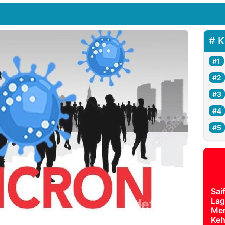
K
Sai
Lag
Mer
Keh