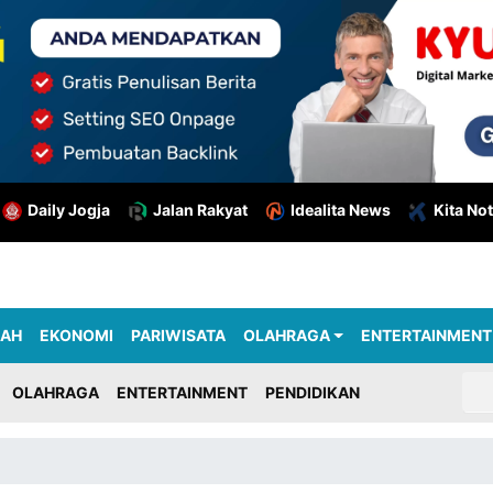
Daily Jogja
Jalan Rakyat
Idealita News
Kita Not
RAH
EKONOMI
PARIWISATA
OLAHRAGA
ENTERTAINMENT
OLAHRAGA
ENTERTAINMENT
PENDIDIKAN