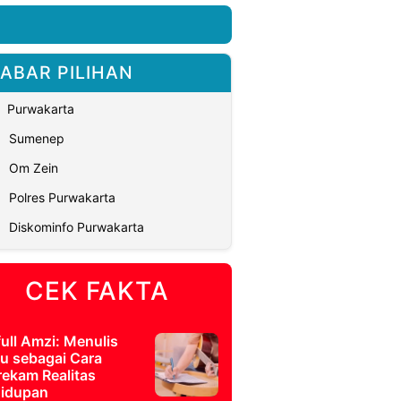
ABAR PILIHAN
Purwakarta
Sumenep
Om Zein
Polres Purwakarta
Diskominfo Purwakarta
CEK FAKTA
full Amzi: Menulis
u sebagai Cara
ekam Realitas
idupan