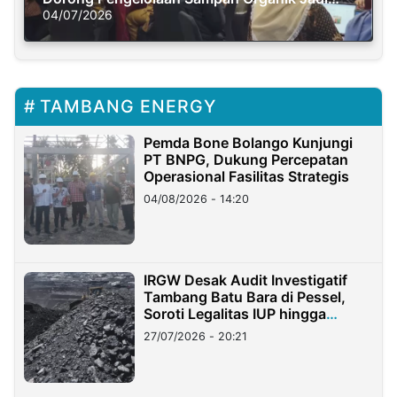
Solusi Krisis Iklim
04/07/2026
TAMBANG ENERGY
Pemda Bone Bolango Kunjungi
PT BNPG, Dukung Percepatan
Operasional Fasilitas Strategis
04/08/2026 - 14:20
IRGW Desak Audit Investigatif
Tambang Batu Bara di Pessel,
Soroti Legalitas IUP hingga
Stockpile
27/07/2026 - 20:21