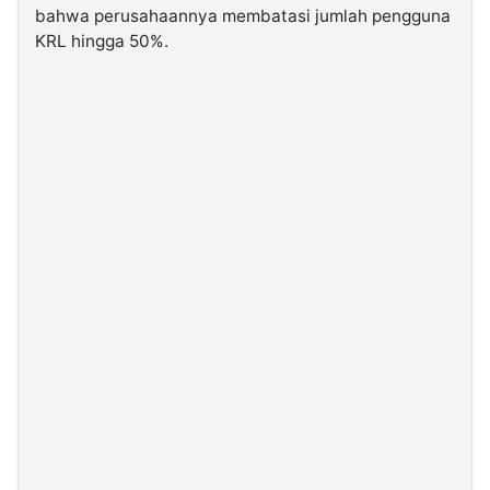
bahwa perusahaannya membatasi jumlah pengguna
KRL hingga 50%.
©
Kabarbaru.co
-
2026
PT.
Kabarbaru
Media
Holding