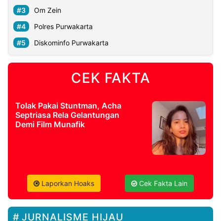
Om Zein
Polres Purwakarta
Diskominfo Purwakarta
CEK FAKTA
Tolak Pakai Stuntman, Acha
Septriasa Rela Gelantungan
Demi Film Munafik
Laporkan Hoaks
Cek Fakta Lain
JURNALISME HIJAU