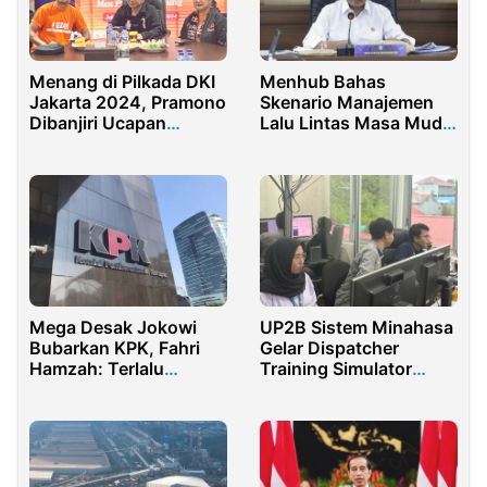
Menang di Pilkada DKI
Menhub Bahas
Jakarta 2024, Pramono
Skenario Manajemen
Dibanjiri Ucapan
Lalu Lintas Masa Mudik
Selamat
2022 Bersama
Korlantas Polri
Mega Desak Jokowi
UP2B Sistem Minahasa
Bubarkan KPK, Fahri
Gelar Dispatcher
Hamzah: Terlalu
Training Simulator
Banyak Manfaatnya
untuk Tingkatkan
Kompetensi Operator
Sistem