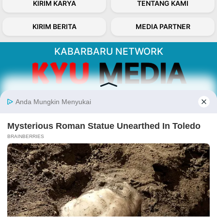
KIRIM KARYA
TENTANG KAMI
KIRIM BERITA
MEDIA PARTNER
KABARBARU NETWORK
About Our Kabarbaru.co
Kabarbaru.co menyajikan berita aktual dan
inspiratif dari sudut pandang berbaik sangka
serta terverifikasi dari sumber yang tepat.
Follow Kabarbaru