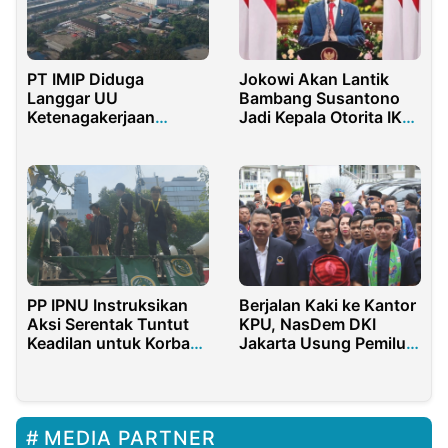
PT IMIP Diduga
Jokowi Akan Lantik
Langgar UU
Bambang Susantono
Ketenagakerjaan
Jadi Kepala Otorita IKN
Buntut PHK Sepihak 60
Hari Ini
Nakes
PP IPNU Instruksikan
Berjalan Kaki ke Kantor
Aksi Serentak Tuntut
KPU, NasDem DKI
Keadilan untuk Korban
Jakarta Usung Pemilu
Tewas Dilindas Rantis
Sehat
Brimob
MEDIA PARTNER