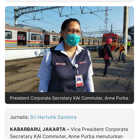
MULTIMEDIA
INDONESIA
Partner
Insight
Suara
Lens
Daily
Jalan
Idealita
Kita
Dinamikapost.com
Radar
Seedbacklink
NTB
Time
IDN
Jogja
Rakyat
News
Notice
Baru
Follow
Kabarbaru
President Corporate Secretary KAI Commuter, Anne Purba.
Jurnalis:
Sri Hartutik Sandora
KABARBARU, JAKARTA –
Vice President Corporate
Secretary KAI Commuter, Anne Purba menuturkan