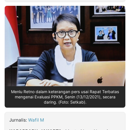
MULTIMEDIA
INDONESIA
Partner
Insight
Suara
Lens
Daily
Jalan
Idealita
Kita
Dinamikapost.com
Radar
Seedbacklink
NTB
Time
IDN
Jogja
Rakyat
News
Notice
Baru
Follow
Kabarbaru
Menlu Retno dalam keterangan pers usai Rapat Terbatas
mengenai Evaluasi PPKM, Senin (13/12/2021), secara
daring. (Foto: Setkab).
Jurnalis:
Wafil M