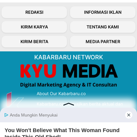
REDAKSI
INFORMASI IKLAN
KIRIM KARYA
TENTANG KAMI
KIRIM BERITA
MEDIA PARTNER
KABARBARU NETWORK
About Our Kabarbaru.co
Kabarbaru.co menyajikan berita aktual dan
inspiratif dari sudut pandang berbaik sangka
serta terverifikasi dari sumber yang tepat.
Follow Kabarbaru