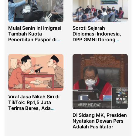
Mulai Senin Ini Imigrasi
Soroti Sejarah
Tambah Kuota
Diplomasi Indonesia,
Penerbitan Paspor di
DPP GMNI Dorong
Seluruh Indonesia
Penguatan Sikap Anti
Invasi
Viral Jasa Nikah Siri di
TikTok: Rp1,5 Juta
Terima Beres, Ada
Saksi hingga Penghulu!
Di Sidang MK, Presiden
Nyatakan Dewan Pers
Adalah Fasilitator