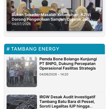
Bukan Sekadar Masalah Kebersihan, AZWI
Dorong Pengelolaan Sampah Organik Jadi
Solusi Krisis Iklim
04/07/2026
TAMBANG ENERGY
Pemda Bone Bolango Kunjungi
PT BNPG, Dukung Percepatan
Operasional Fasilitas Strategis
04/08/2026 - 14:20
IRGW Desak Audit Investigatif
Tambang Batu Bara di Pessel,
Soroti Legalitas IUP hingga