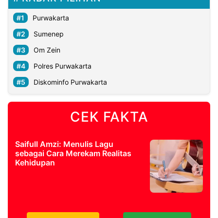
Purwakarta
Sumenep
Om Zein
Polres Purwakarta
Diskominfo Purwakarta
CEK FAKTA
Saifull Amzi: Menulis Lagu
sebagai Cara Merekam Realitas
Kehidupan