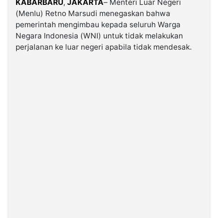
KABARBARU
,
JAKARTA
– Menteri Luar Negeri
(Menlu) Retno Marsudi menegaskan bahwa
pemerintah mengimbau kepada seluruh Warga
©
Kabarbaru.co
Negara Indonesia (WNI) untuk tidak melakukan
-
2026
perjalanan ke luar negeri apabila tidak mendesak.
PT.
Kabarbaru
Media
Holding