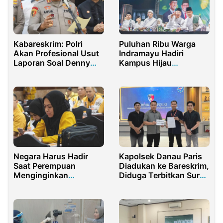
Kabareskrim: Polri
Puluhan Ribu Warga
Akan Profesional Usut
Indramayu Hadiri
Laporan Soal Denny
Kampus Hijau
Indrayana
Bershalawat Bersama
Anies Baswedan
Negara Harus Hadir
Kapolsek Danau Paris
Saat Perempuan
Diadukan ke Bareskrim,
Menginginkan
Diduga Terbitkan Surat
Perluasan Peran
Bermasalah