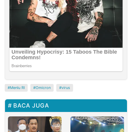
Menlu RI
Omicron
virus
BACA JUGA