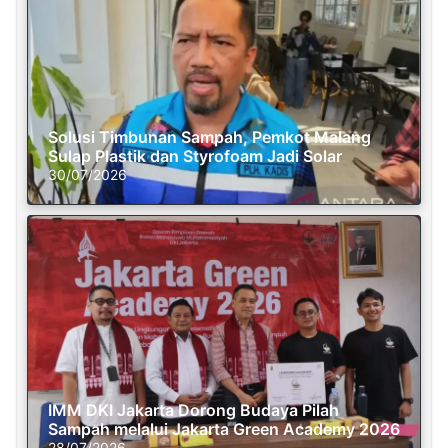
Solusi Timbunan Sampah, Pemkot Malang
Sulap Plastik dan Styrofoam Jadi Solar
30/07/2026
IMM DKI Jakarta Dorong Budaya Pilah
Sampah melalui Jakarta Green Academy 2026
28/07/2026