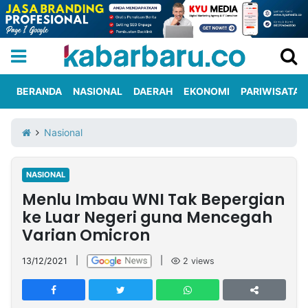
BERANDA
NASIONAL
DAERAH
EKONOMI
PARIWISATA
Informasi
KabarbaruTV
Kirim
Tentang
Nasional
Iklan
Berita
Kami
NASIONAL
Berita
Menlu Imbau WNI Tak Bepergian
Nasional
International
Olahraga
Entertainment
Daerah
Pariwisata
Kuliner
Kolom
ke Luar Negeri guna Mencegah
Varian Omicron
Network
13/12/2021
|
|
2
views
PT
TREETAN