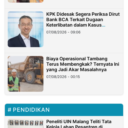
KPK Didesak Segera Periksa Dirut
Bank BCA Terkait Dugaan
Keterlibatan dalam Kasus
Hilangnya Dana Nasabah Rp2,58
07/08/2026 - 09:06
Miliar
Biaya Operasional Tambang
Terus Membengkak? Ternyata Ini
yang Jadi Akar Masalahnya
07/08/2026 - 00:15
PENDIDIKAN
Peneliti UIN Malang Teliti Tata
Kelola Lahan Pesantren di