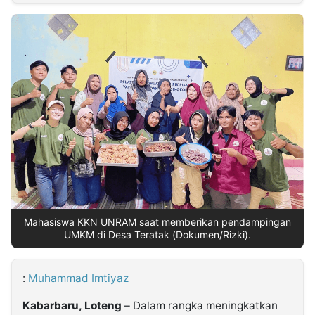
MULTIMEDIA
INDONESIA
Partner
Insight
Suara
Lens
Daily
Jalan
Idealita
Kita
Dinamikapost.com
Radar
Seedbacklink
NTB
Time
IDN
Jogja
Rakyat
News
Notice
Baru
Follow
Kabarbaru
Mahasiswa KKN UNRAM saat memberikan pendampingan
UMKM di Desa Teratak (Dokumen/Rizki).
:
Muhammad Imtiyaz
Kabarbaru, Loteng
– Dalam rangka meningkatkan