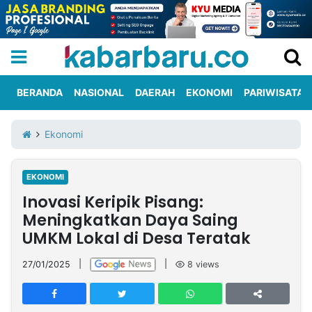
BERANDA
NASIONAL
DAERAH
EKONOMI
PARIWISATA
Informasi
KabarbaruTV
Kirim
Tentang
Ekonomi
Iklan
Berita
Kami
EKONOMI
Berita
Inovasi Keripik Pisang:
Nasional
International
Olahraga
Entertainment
Daerah
Pariwisata
Kuliner
Kolom
Meningkatkan Daya Saing
UMKM Lokal di Desa Teratak
Network
27/01/2025
|
|
8
views
PT
TREETAN