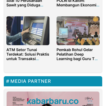
Soal 10 Perusahaan
POLRI di Kaltim:
Sawit yang Diduga
Membangun Ekonomi
Manipulasi Ekspor
Digital yang Inklusif
Pemkab Rohul Gelar
ATM Setor Tunai
Pelatihan Deep
Terdekat: Solusi Praktis
Learning bagi Guru TK
untuk Transaksi
se-Rohul
Perbankan Modern
MEDIA PARTNER