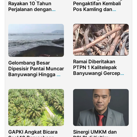
Rayakan 10 Tahun
Pengaktifan Kembali
Perjalanan dengan
Pos Kamling dan
Reopening Cabang
Kolaborasi Keamanan
Pasar Baru di Gedung
Kota Sorong
Baru
Ramai Diberitakan
Gelombang Besar
PTPN 1 Kalitelepak
Dipesisir Pantai Muncar
Banyuwangi Gercep
Banyuwangi Hingga Air
Bajak Lahan Tebu
Masuk Permukiman
Warga
GAPKI Angkat Bicara
Sinergi UMKM dan