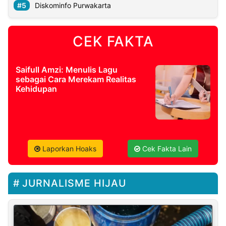
Diskominfo Purwakarta
CEK FAKTA
Saifull Amzi: Menulis Lagu
sebagai Cara Merekam Realitas
Kehidupan
Laporkan Hoaks
Cek Fakta Lain
JURNALISME HIJAU