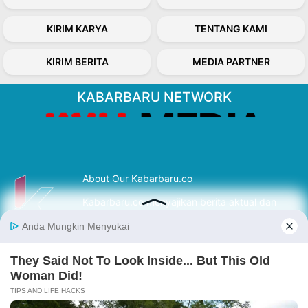
KIRIM KARYA
TENTANG KAMI
KIRIM BERITA
MEDIA PARTNER
KABARBARU NETWORK
About Our Kabarbaru.co
Kabarbaru.co menyajikan berita aktual dan
inspiratif dari sudut pandang berbaik sangka
serta terverifikasi dari sumber yang tepat.
Follow Kabarbaru