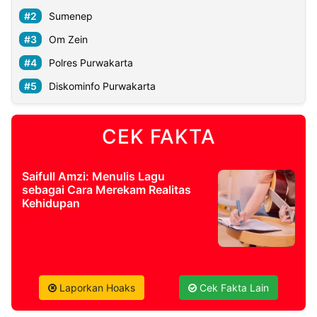
Sumenep
Om Zein
Polres Purwakarta
Diskominfo Purwakarta
CEK FAKTA
Saifull Amzi: Menulis Lagu
sebagai Cara Merekam Realitas
Kehidupan
Laporkan Hoaks
Cek Fakta Lain