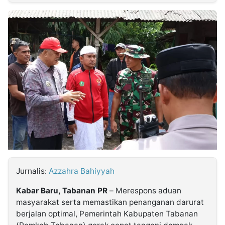
MULTIMEDIA
INDONESIA
Partner
Insight
Suara
Lens
Daily
Jalan
Idealita
Kita
Dinamikapost.com
Radar
Seedbacklink
NTB
Time
IDN
Jogja
Rakyat
News
Notice
Baru
Follow
Kabarbaru
Jurnalis:
Azzahra Bahiyyah
Kabar Baru, Tabanan PR
– Merespons aduan
masyarakat serta memastikan penanganan darurat
berjalan optimal, Pemerintah Kabupaten Tabanan