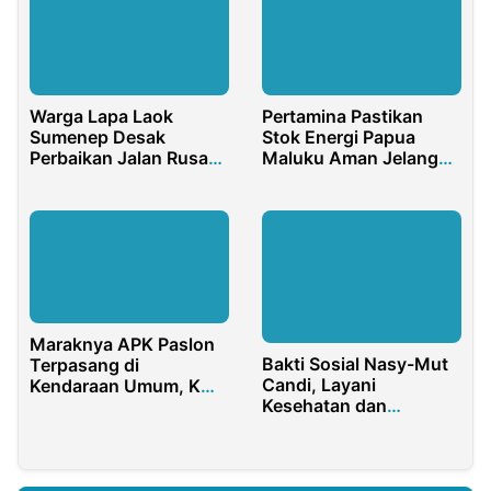
Warga Lapa Laok
Pertamina Pastikan
Sumenep Desak
Stok Energi Papua
Perbaikan Jalan Rusak,
Maluku Aman Jelang
Pemdes Salahkan
Idulfitri 2026
Tambak
Maraknya APK Paslon
Bakti Sosial Nasy-Mut
Terpasang di
Candi, Layani
Kendaraan Umum, KMP
Kesehatan dan
Purwakarta
Kependudukan Warga
Pertanyakan Sikap
Bawaslu