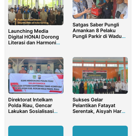
Satgas Saber Pungli
Amankan 8 Pelaku
Launching Media
Pungli Parkir di Waduk
Digital HONAI Dorong
Cirata
Literasi dan Harmoni
Papua Barat Daya
Direktorat Intelkam
Sukses Gelar
Polda Riau, Gencar
Pelantikan Fatayat
Lakukan Sosialisasi
Serentak, Aisyah Harap
dan Kamtibmas di
Pengurus Bisa Terus
Rohul
Solid