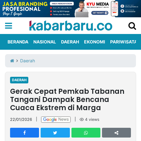
BERANDA
NASIONAL
DAERAH
EKONOMI
PARIWISATA
Informasi
KabarbaruTV
Kirim
Tentang
Daerah
Iklan
Berita
Kami
DAERAH
Berita
Gerak Cepat Pemkab Tabanan
Nasional
International
Olahraga
Entertainment
Daerah
Pariwisata
Kuliner
Kolom
Tangani Dampak Bencana
Cuaca Ekstrem di Marga
Network
22/01/2026
|
|
4
views
PT
TREETAN