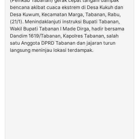
(Pemkab Tabanan) gerak cepat tangani dampak
bencana akibat cuaca ekstrem di Desa Kukuh dan
Desa Kuwum, Kecamatan Marga, Tabanan, Rabu,
©
Kabarbaru.co
(21/1). Menindaklanjuti instruksi Bupati Tabanan,
-
2026
Wakil Bupati Tabanan I Made Dirga, hadir bersama
Dandim 1619/Tabanan, Kapolres Tabanan, salah
satu Anggota DPRD Tabanan dan jajaran turun
PT.
Kabarbaru
langsung meninjau lokasi terdampak.
Media
Holding