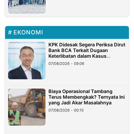
EKONOMI
KPK Didesak Segera Periksa Dirut
Bank BCA Terkait Dugaan
Keterlibatan dalam Kasus
Hilangnya Dana Nasabah Rp2,58
07/08/2026 - 09:06
Miliar
Biaya Operasional Tambang
Terus Membengkak? Ternyata Ini
yang Jadi Akar Masalahnya
07/08/2026 - 00:15