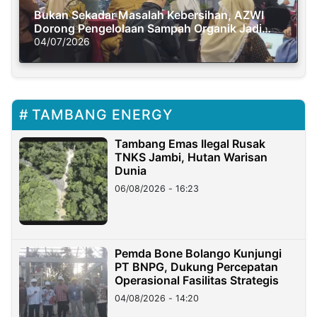
Bukan Sekadar Masalah Kebersihan, AZWI
Dorong Pengelolaan Sampah Organik Jadi
Solusi Krisis Iklim
04/07/2026
TAMBANG ENERGY
Tambang Emas Ilegal Rusak
TNKS Jambi, Hutan Warisan
Dunia
06/08/2026 - 16:23
Pemda Bone Bolango Kunjungi
PT BNPG, Dukung Percepatan
Operasional Fasilitas Strategis
04/08/2026 - 14:20