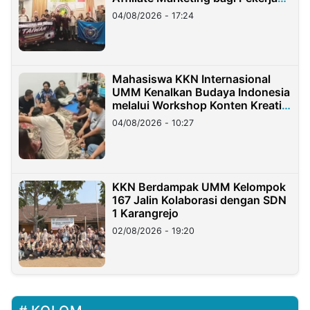
Migran Indonesia di Taiwan
04/08/2026 - 17:24
Mahasiswa KKN Internasional
UMM Kenalkan Budaya Indonesia
melalui Workshop Konten Kreatif
di Taiwan
04/08/2026 - 10:27
KKN Berdampak UMM Kelompok
167 Jalin Kolaborasi dengan SDN
1 Karangrejo
02/08/2026 - 19:20