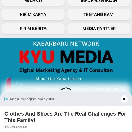
REDAKSI
INFORMASI IKLAN
KIRIM KARYA
TENTANG KAMI
KIRIM BERITA
MEDIA PARTNER
KABARBARU NETWORK
About Our Kabarbaru.co
Kabarbaru.co menyajikan berita aktual dan
inspiratif dari sudut pandang berbaik sangka
serta terverifikasi dari sumber yang tepat.
Follow Kabarbaru