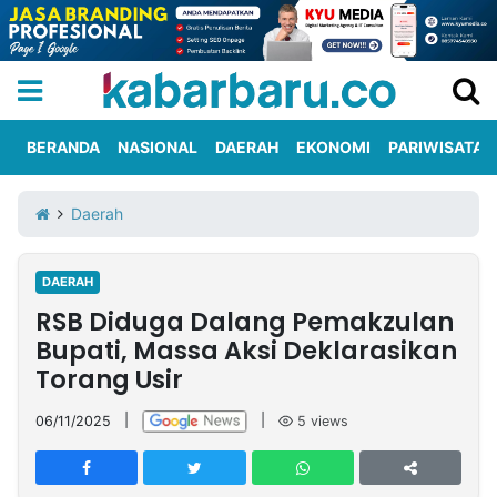
BERANDA
NASIONAL
DAERAH
EKONOMI
PARIWISATA
Informasi
KabarbaruTV
Kirim
Tentang
Daerah
Iklan
Berita
Kami
DAERAH
Berita
RSB Diduga Dalang Pemakzulan
Nasional
International
Olahraga
Entertainment
Daerah
Pariwisata
Kuliner
Kolom
Bupati, Massa Aksi Deklarasikan
Torang Usir
Network
06/11/2025
|
|
5
views
PT
TREETAN