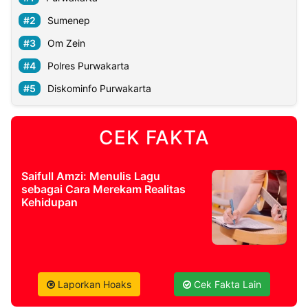
Sumenep
Om Zein
Polres Purwakarta
Diskominfo Purwakarta
CEK FAKTA
Saifull Amzi: Menulis Lagu
sebagai Cara Merekam Realitas
Kehidupan
Laporkan Hoaks
Cek Fakta Lain