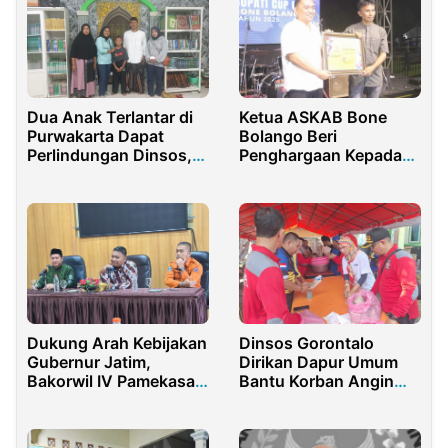
Dua Anak Terlantar di
Ketua ASKAB Bone
Purwakarta Dapat
Bolango Beri
Perlindungan Dinsos,
Penghargaan Kepada
Satu Dipulangkan, Satu
Hi. Arifin Maliwu di
Dititipkan ke Yayasan
Penutupan Turnamen
Bupati Cup U-18
Dukung Arah Kebijakan
Dinsos Gorontalo
Gubernur Jatim,
Dirikan Dapur Umum
Bakorwil IV Pamekasan
Bantu Korban Angin
Perkuat Pestana di
Puting Beliung
Madura