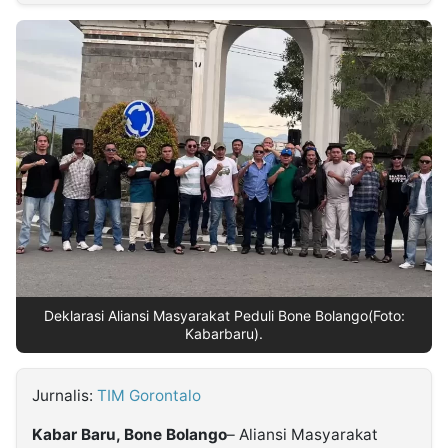
MULTIMEDIA
INDONESIA
Partner
Insight
Suara
Lens
Daily
Jalan
Idealita
Kita
Radar
Seedbacklink
NTB
Time
IDN
Jogja
Rakyat
News
Notice
Baru
Follow
Kabarbaru
Deklarasi Aliansi Masyarakat Peduli Bone Bolango(Foto:
Kabarbaru).
Jurnalis:
TIM Gorontalo
Kabar Baru, Bone Bolango
– Aliansi Masyarakat