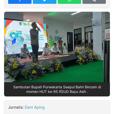
MULTIMEDIA
INDONESIA
Partner
Insight
Suara
Lens
Daily
Jalan
Idealita
Kita
Dinamikapost.com
Radar
Seedbacklink
NTB
Time
IDN
Jogja
Rakyat
News
Notice
Baru
Follow
Kabarbaru
Sambutan Bupati Purwakarta Saepul Bahri Binzein di
momen HUT ke-95 RSUD Bayu Asih .
Jurnalis:
Deni Aping