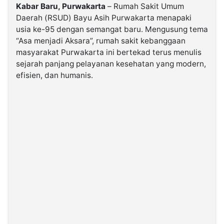
Kabar Baru, Purwakarta
– Rumah Sakit Umum
Daerah (RSUD) Bayu Asih Purwakarta menapaki
©
usia ke-95 dengan semangat baru. Mengusung tema
Kabarbaru.co
-
“Asa menjadi Aksara”, rumah sakit kebanggaan
2026
masyarakat Purwakarta ini bertekad terus menulis
sejarah panjang pelayanan kesehatan yang modern,
PT.
efisien, dan humanis.
Kabarbaru
Media
Holding