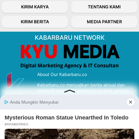
KIRIM KARYA
TENTANG KAMI
KIRIM BERITA
MEDIA PARTNER
KABARBARU NETWORK
About Our Kabarbaru.co
Kabarbaru.co menyajikan berita aktual dan
inspiratif dari sudut pandang berbaik sangka
serta terverifikasi dari sumber yang tepat.
Follow Kabarbaru