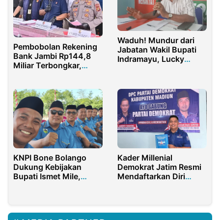
Waduh! Mundur dari
Pembobolan Rekening
Jabatan Wakil Bupati
Bank Jambi Rp144,8
Indramayu, Lucky
Miliar Terbongkar,
Hakim Ternyata Terima
Polda Jambi Bekuk
Uang Rp 2,5 Miliar
Tiga Tersangka
KNPI Bone Bolango
Kader Millenial
Dukung Kebijakan
Demokrat Jatim Resmi
Bupati Ismet Mile,
Mendaftarkan Diri
Rolling Jabatan Kepala
Sebagai CALEG 2024
Dinas