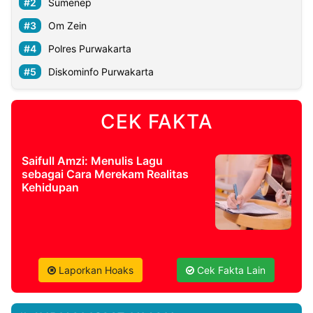
Sumenep
Om Zein
Polres Purwakarta
Diskominfo Purwakarta
CEK FAKTA
Saifull Amzi: Menulis Lagu
sebagai Cara Merekam Realitas
Kehidupan
Laporkan Hoaks
Cek Fakta Lain