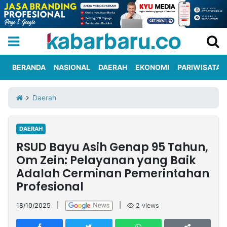
BERANDA
NASIONAL
DAERAH
EKONOMI
PARIWISATA
Informasi
KabarbaruTV
Kirim
Tentang
Daerah
Iklan
Berita
Kami
DAERAH
Berita
RSUD Bayu Asih Genap 95 Tahun,
Nasional
International
Olahraga
Entertainment
Daerah
Pariwisata
Kuliner
Kolom
Om Zein: Pelayanan yang Baik
Adalah Cerminan Pemerintahan
Profesional
Network
18/10/2025
|
|
2
views
PT
TREETAN