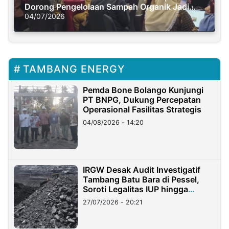
Dorong Pengelolaan Sampah Organik Jadi
Solusi Krisis Iklim
04/07/2026
TAMBANG ENERGY
Pemda Bone Bolango Kunjungi
PT BNPG, Dukung Percepatan
Operasional Fasilitas Strategis
04/08/2026 - 14:20
IRGW Desak Audit Investigatif
Tambang Batu Bara di Pessel,
Soroti Legalitas IUP hingga
Stockpile
27/07/2026 - 20:21