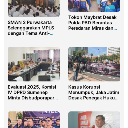
Tokoh Maybrat Desak
SMAN 2 Purwakarta
Polda PBD Berantas
Selenggarakan MPLS
Peredaran Miras dan
dengan Tema Anti-
Narkoba
Bullying
Evaluasi 2025, Komisi
Kasus Korupsi
IV DPRD Sumenep
Menumpuk, Jaka Jatim
Minta Disbudporapar
Desak Penegak Hukum
Perkuat Kinerja 2026
Penjarakan Gubernur
Khofifah