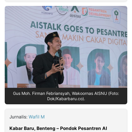
MULTIMEDIA
INDONESIA
Partner
Insight
Suara
Lens
Daily
Jalan
Idealita
Kita
Dinamikapost.com
Radar
Seedbacklink
NTB
Time
IDN
Jogja
Rakyat
News
Notice
Baru
Follow
Kabarbaru
Gus Moh. Firman Febriansyah, Wakoornas AISNU (Foto:
Dok/Kabarbaru.co).
Jurnalis:
Wafil M
Kabar Baru, Benteng –
Pondok Pesantren Al