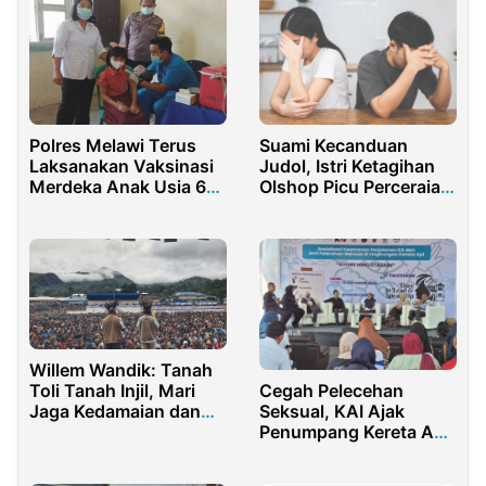
Polres Melawi Terus
Suami Kecanduan
Laksanakan Vaksinasi
Judol, Istri Ketagihan
Merdeka Anak Usia 6-
Olshop Picu Perceraian
11 Tahun
di Sumenep
Willem Wandik: Tanah
Cegah Pelecehan
Toli Tanah Injil, Mari
Seksual, KAI Ajak
Jaga Kedamaian dan
Penumpang Kereta Api
Selesaikan Pilkada
Berani Melapor
Secara Bermartabat”
Dukung KPU Segera