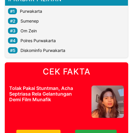
Purwakarta
Sumenep
Om Zein
Polres Purwakarta
Diskominfo Purwakarta
CEK FAKTA
Tolak Pakai Stuntman, Acha
Septriasa Rela Gelantungan
Demi Film Munafik