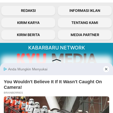
REDAKSI
INFORMASI IKLAN
KIRIM KARYA
TENTANG KAMI
KIRIM BERITA
MEDIA PARTNER
KABARBARU NETWORK
About Our Kabarbaru.co
Kabarbaru.co menyajikan berita aktual dan
inspiratif dari sudut pandang berbaik sangka
serta terverifikasi dari sumber yang tepat.
Follow Kabarbaru