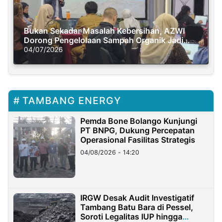
Bukan Sekadar Masalah Kebersihan, AZWI
Dorong Pengelolaan Sampah Organik Jadi
Solusi Krisis Iklim
04/07/2026
TAMBANG ENERGY
Pemda Bone Bolango Kunjungi
PT BNPG, Dukung Percepatan
Operasional Fasilitas Strategis
04/08/2026 - 14:20
IRGW Desak Audit Investigatif
Tambang Batu Bara di Pessel,
Soroti Legalitas IUP hingga