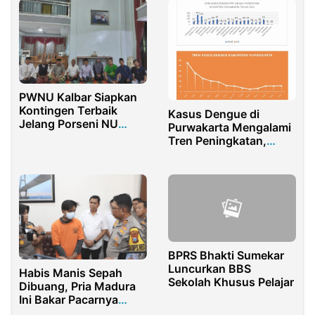
Tuntaskan Pleno
Tingkat Kabupaten.
PWNU Kalbar Siapkan
Kontingen Terbaik
Kasus Dengue di
Jelang Porseni NU
Purwakarta Mengalami
2023
Tren Peningkatan,
Dinkes Himbau
Masyarakat Waspada
BPRS Bhakti Sumekar
Luncurkan BBS
Habis Manis Sepah
Sekolah Khusus Pelajar
Dibuang, Pria Madura
Ini Bakar Pacarnya
yang Sedang Hamil