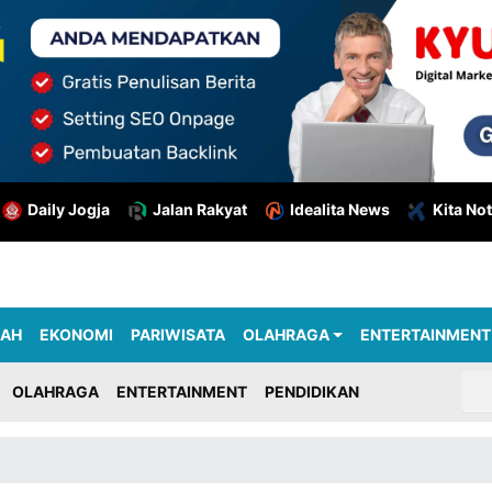
Daily Jogja
Jalan Rakyat
Idealita News
Kita Not
RAH
EKONOMI
PARIWISATA
OLAHRAGA
ENTERTAINMENT
OLAHRAGA
ENTERTAINMENT
PENDIDIKAN