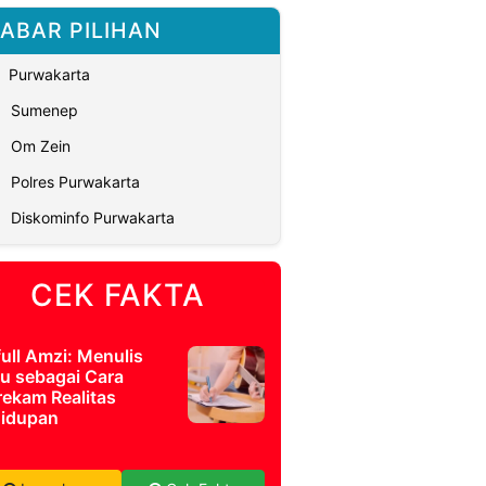
ABAR PILIHAN
Purwakarta
Sumenep
Om Zein
Polres Purwakarta
Diskominfo Purwakarta
CEK FAKTA
full Amzi: Menulis
u sebagai Cara
ekam Realitas
idupan