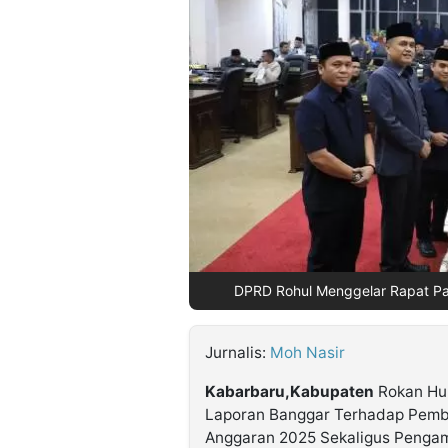
©
Kabarbaru.co
-
2026
PT.
Kabarbaru
Media
Holding
DPRD Rohul Menggelar Rapat P
Jurnalis:
Moh Nasir
Kabarbaru,Kabupaten
Rokan Hul
Laporan Banggar Terhadap Pem
Anggaran 2025 Sekaligus Pengam