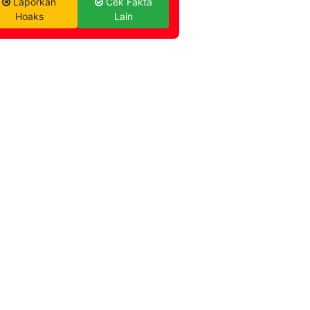
Laporkan
Cek Fakta
Hoaks
Lain