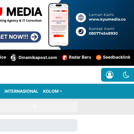
ice
Radar Baru
Seedbacklink
Dinamikapost.com
INTERNASIONAL
KOLOM