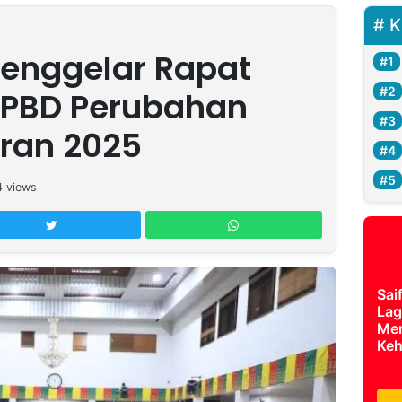
K
enggelar Rapat
APBD Perubahan
ran 2025
4
views
Sai
Lag
Mer
Keh