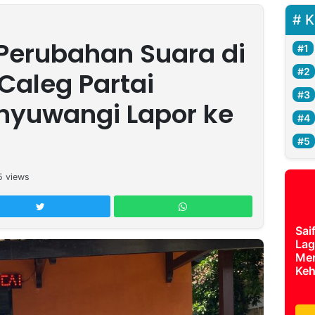
K
Perubahan Suara di
Caleg Partai
nyuwangi Lapor ke
5
views
Sai
Lag
Mer
Keh