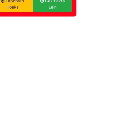
Laporkan
Cek Fakta
Hoaks
Lain