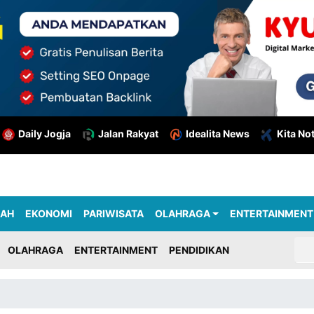
Daily Jogja
Jalan Rakyat
Idealita News
Kita No
RAH
EKONOMI
PARIWISATA
OLAHRAGA
ENTERTAINMENT
OLAHRAGA
ENTERTAINMENT
PENDIDIKAN