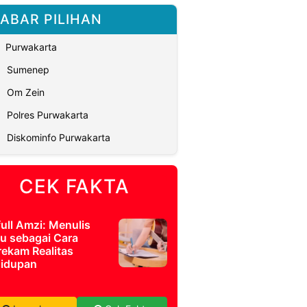
ABAR PILIHAN
Purwakarta
Sumenep
Om Zein
Polres Purwakarta
Diskominfo Purwakarta
CEK FAKTA
full Amzi: Menulis
u sebagai Cara
ekam Realitas
idupan