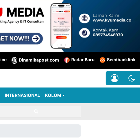
tice
Radar Baru
Seedbacklink
Dinamikapost.com
INTERNASIONAL
KOLOM