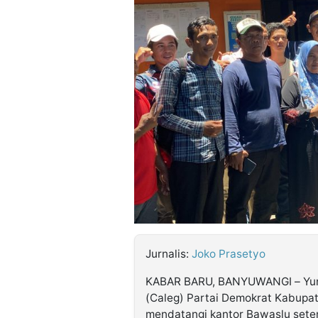
©
Kabarbaru.co
-
2026
PT.
Kabarbaru
Media
Holding
Jurnalis:
Joko Prasetyo
KABAR BARU, BANYUWANGI – Yunie
(Caleg) Partai Demokrat Kabupa
mendatangi kantor Bawaslu setem