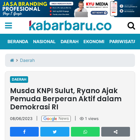
BERANDA
NASIONAL
DAERAH
EKONOMI
PARIWISATA
Informasi
KabarbaruTV
Kirim
Tentang
Daerah
Iklan
Berita
Kami
DAERAH
Berita
Musda KNPI Sulut, Ryano Ajak
Nasional
International
Olahraga
Entertainment
Daerah
Pariwisata
Kuliner
Kolom
Pemuda Berperan Aktif dalam
Demokrasi RI
Network
08/06/2023
|
|
1
views
PT
TREETAN