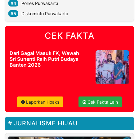
Polres Purwakarta
Diskominfo Purwakarta
CEK FAKTA
Dari Gagal Masuk FK, Wawah
Sri Sunenti Raih Putri Budaya
Banten 2026
Laporkan Hoaks
Cek Fakta Lain
JURNALISME HIJAU