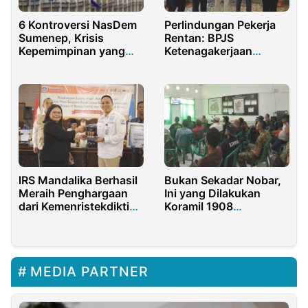
6 Kontroversi NasDem
Perlindungan Pekerja
Sumenep, Krisis
Rentan: BPJS
Kepemimpinan yang
Ketenagakerjaan
Tak Pernah Usai
Purwakarta Resmi
Luncurkan Program di
Desa Sukajaya
lRS Mandalika Berhasil
Bukan Sekadar Nobar,
Meraih Penghargaan
Ini yang Dilakukan
dari Kemenristekdikti
Koramil 1908
RI
Purwakarta Bersama
Warga
MEDIA PARTNER