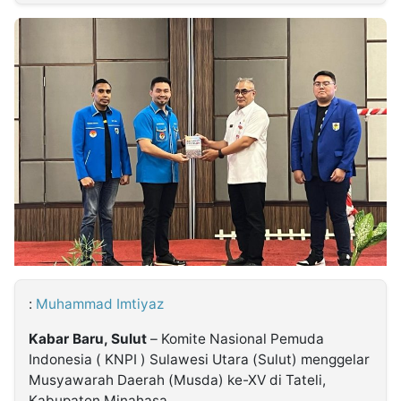
MULTIMEDIA
INDONESIA
Partner
Insight
Suara
Lens
Daily
Jalan
Idealita
Kita
Dinamikapost.com
Radar
Seedbacklink
NTB
Time
IDN
Jogja
Rakyat
News
Notice
Baru
Follow
Kabarbaru
:
Muhammad Imtiyaz
Kabar Baru, Sulut
– Komite Nasional Pemuda
Indonesia ( KNPI ) Sulawesi Utara (Sulut) menggelar
Musyawarah Daerah (Musda) ke-XV di Tateli,
Kabupaten Minahasa.