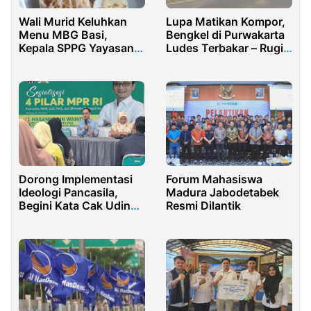
Wali Murid Keluhkan
Lupa Matikan Kompor,
Menu MBG Basi,
Bengkel di Purwakarta
Kepala SPPG Yayasan
Ludes Terbakar – Rugi
Al-Jailani Bungkam
Rp300 Juta!
Dorong Implementasi
Forum Mahasiswa
Ideologi Pancasila,
Madura Jabodetabek
Begini Kata Cak Udin
Resmi Dilantik
Dihadapan Wali Santri