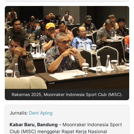
MULTIMEDIA
INDONESIA
Partner
Insight
Suara
Lens
Daily
Jalan
Idealita
Kita
Dinamikapost.com
Radar
Seedbacklink
NTB
Time
IDN
Jogja
Rakyat
News
Notice
Baru
Follow
Kabarbaru
Rakernas 2025, Moonraker Indonesia Sport Club (MISC).
Jurnalis:
Deni Aping
Kabar Baru, Bandung
– Moonraker Indonesia Sport
Club (MISC) menggelar Rapat Kerja Nasional