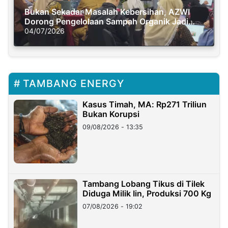
Bukan Sekadar Masalah Kebersihan, AZWI
Dorong Pengelolaan Sampah Organik Jadi
Solusi Krisis Iklim
04/07/2026
TAMBANG ENERGY
Kasus Timah, MA: Rp271 Triliun
Bukan Korupsi
09/08/2026 - 13:35
Tambang Lobang Tikus di Tilek
Diduga Milik Iin, Produksi 700 Kg
07/08/2026 - 19:02