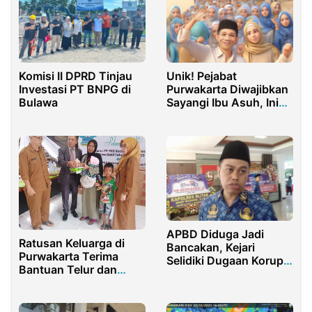
Komisi II DPRD Tinjau
Unik! Pejabat
Investasi PT BNPG di
Purwakarta Diwajibkan
Bulawa
Sayangi Ibu Asuh, Ini
Penjelasan Bupati
APBD Diduga Jadi
Ratusan Keluarga di
Bancakan, Kejari
Purwakarta Terima
Selidiki Dugaan Korupsi
Bantuan Telur dan
Pemkot Blitar
Daging Ayam untuk
Atasi Stunting