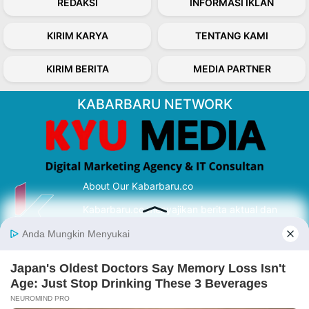
REDAKSI
INFORMASI IKLAN
KIRIM KARYA
TENTANG KAMI
KIRIM BERITA
MEDIA PARTNER
KABARBARU NETWORK
About Our Kabarbaru.co
Kabarbaru.co menyajikan berita aktual dan
inspiratif dari sudut pandang berbaik sangka
serta terverifikasi dari sumber yang tepat.
Follow Kabarbaru