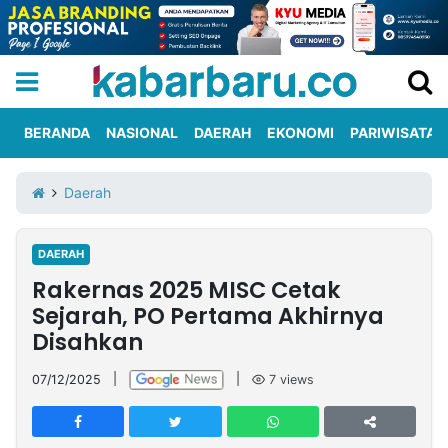
BERANDA
NASIONAL
DAERAH
EKONOMI
PARIWISATA
Informasi
KabarbaruTV
Kirim
Tentang
Daerah
Iklan
Berita
Kami
DAERAH
Berita
Rakernas 2025 MISC Cetak
Nasional
International
Olahraga
Entertainment
Daerah
Pariwisata
Kuliner
Kolom
Sejarah, PO Pertama Akhirnya
Disahkan
Network
07/12/2025
|
|
7
views
PT
TREETAN