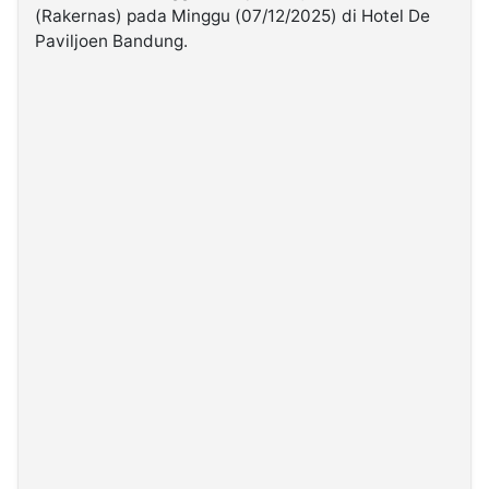
(Rakernas) pada Minggu (07/12/2025) di Hotel De
Paviljoen Bandung.
©
Kabarbaru.co
-
2026
PT.
Kabarbaru
Media
Holding