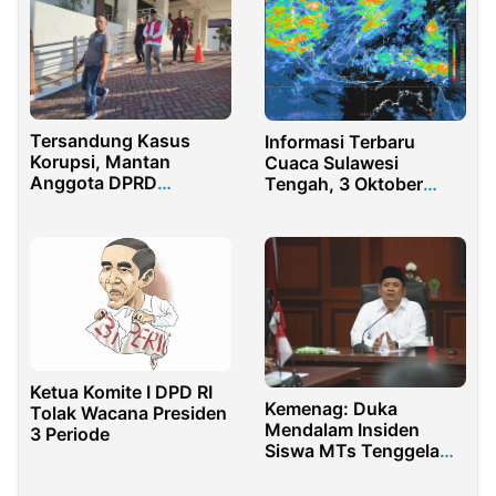
Tersandung Kasus
Informasi Terbaru
Korupsi, Mantan
Cuaca Sulawesi
Anggota DPRD
Tengah, 3 Oktober
Pamekasan Ditetapkan
2023: Tingkatkan
Sebagai Tersangka
Kesiapsiagaan
Menghadapi Potensi
Cuaca Ekstrem
Ketua Komite I DPD RI
Kemenag: Duka
Tolak Wacana Presiden
Mendalam Insiden
3 Periode
Siswa MTs Tenggelam,
Kegiatan Harus
Dievaluasi