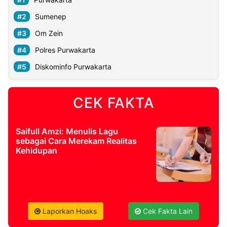
Sumenep
Om Zein
Polres Purwakarta
Diskominfo Purwakarta
CEK FAKTA
Saifull Amzi: Menulis Lagu
sebagai Cara Merekam Realitas
Kehidupan
Laporkan Hoaks
Cek Fakta Lain