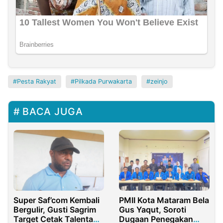
Pesta Rakyat
Pilkada Purwakarta
zeinjo
BACA JUGA
Super Saf’com Kembali
PMII Kota Mataram Bela
Bergulir, Gusti Sagrim
Gus Yaqut, Soroti
Target Cetak Talenta
Dugaan Penegakan