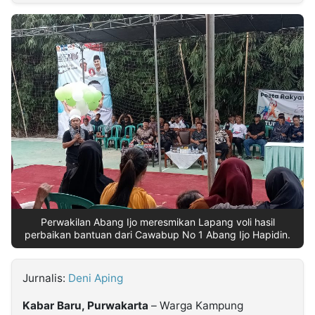
MULTIMEDIA
INDONESIA
Partner
Insight
Suara
Lens
Daily
Jalan
Idealita
Kita
Dinamikapost.com
Radar
Seedbacklink
NTB
Time
IDN
Jogja
Rakyat
News
Notice
Baru
Follow
Kabarbaru
Perwakilan Abang Ijo meresmikan Lapang voli hasil
perbaikan bantuan dari Cawabup No 1 Abang Ijo Hapidin.
Jurnalis:
Deni Aping
Kabar Baru, Purwakarta
– Warga Kampung