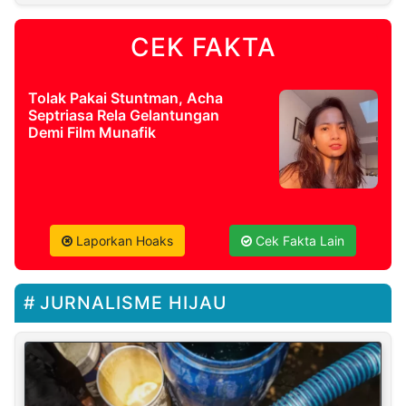
CEK FAKTA
Tolak Pakai Stuntman, Acha
Septriasa Rela Gelantungan
Demi Film Munafik
Laporkan Hoaks
Cek Fakta Lain
JURNALISME HIJAU