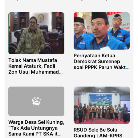
Muda Terbaik Papua
Hukum Tebang Pilih
Pernyataan Ketua
Tolak Nama Mustafa
Demokrat Sumenep
Kemal Ataturk, Fadli
soal PPPK Paruh Waktu
Zon Usul Muhammad
Jadi Sorotan
Al-Fatih Sebagai Nama
Jalan di Jakarta
Warga Desa Sei Kuning,
“Tak Ada Untungnya
RSUD Sele Be Solu
Sama Kami PT SKA itu,
Gandeng LAM-KPRS