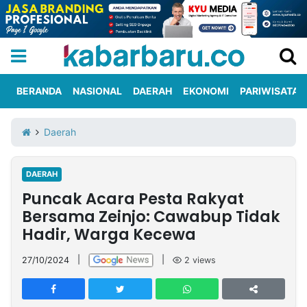
BERANDA
NASIONAL
DAERAH
EKONOMI
PARIWISATA
Informasi
KabarbaruTV
Kirim
Tentang
Daerah
Iklan
Berita
Kami
DAERAH
Berita
Puncak Acara Pesta Rakyat
Nasional
International
Olahraga
Entertainment
Daerah
Pariwisata
Kuliner
Kolom
Bersama Zeinjo: Cawabup Tidak
Hadir, Warga Kecewa
Network
27/10/2024
|
|
2
views
PT
TREETAN