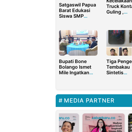
Kecelakaan 
Satgaswil Papua
Truck Kont
Barat Edukasi
Guling ,
Siswa SMP
Tewaskan S
Sorong Cegah
Mobil (SUV
Radikalisme
Hyundai.
Digital
Bupati Bone
Tiga Penge
Bolango Ismet
Tembakau
Mile Ingatkan
Sintetis
Pentingnya
Ditangkap
Persatuan
Satres Nar
Melalui Safari
Polres
Idul Fitri ​
Purwakarta
MEDIA PARTNER