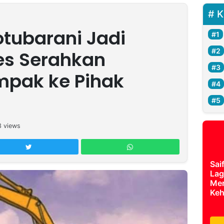
K
otubarani Jadi
es Serahkan
mpak ke Pihak
3
views
Sai
Lag
Mer
Keh