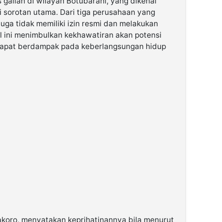
 galian di wilayah Botubarani, yang dikenal
i sorotan utama. Dari tiga perusahaan yang
duga tidak memiliki izin resmi dan melakukan
 ini menimbulkan kekhawatiran akan potensi
dapat berdampak pada keberlangsungan hidup
akoro, menyatakan keprihatinannya bila menurut