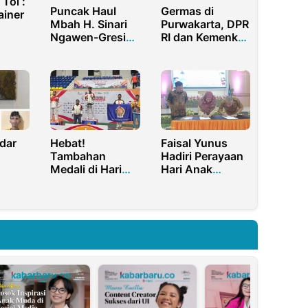
Tol :
Puncak Haul
Germas di
ainer
Mbah H. Sinari
Purwakarta, DPR
Ngawen-Gresik
RI dan Kemenkes
opir
akan Dihadiri
Gencar Edukasi
)
Gus Ali
Waspada KLB
dar
Hebat!
Faisal Yunus
Tambahan
Hadiri Perayaan
Medali di Hari
Hari Anak
Kedua untuk
Nasional,
koba
Kontingen
Dorong
Gorontalo
Pencegahan
Perdagangan
Orang