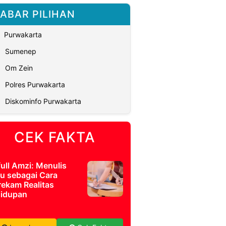
ABAR PILIHAN
Purwakarta
Sumenep
Om Zein
Polres Purwakarta
Diskominfo Purwakarta
CEK FAKTA
full Amzi: Menulis
u sebagai Cara
ekam Realitas
idupan