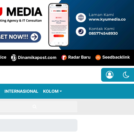
tice
Radar Baru
Seedbacklink
Dinamikapost.com
INTERNASIONAL
KOLOM