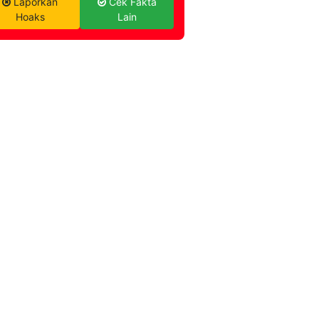
Laporkan
Cek Fakta
Hoaks
Lain