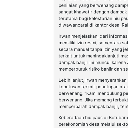
penilaian yang berwenang dampa
sangat khawatir dengan dampak ya
terutama bagi kelestarian hiu pa
diwawancarai di kantor desa, Ra
Irwan menjelaskan, dari informas
memiliki izin resmi, sementara 
secara manual tanpa izin yang je
terkait untuk menindaklanjuti ma
dampak banjir ini muncul karena a
memperburuk risiko banjir dan se
Lebih lanjut, Irwan menyerahkan
keputusan terkait penutupan atau
berwenang. “Kami mendukung pen
berwenang. Jika memang terbukt
memperparah dampak banjir, tent
Keberadaan hiu paus di Botubara
perekonomian desa melalui sekto