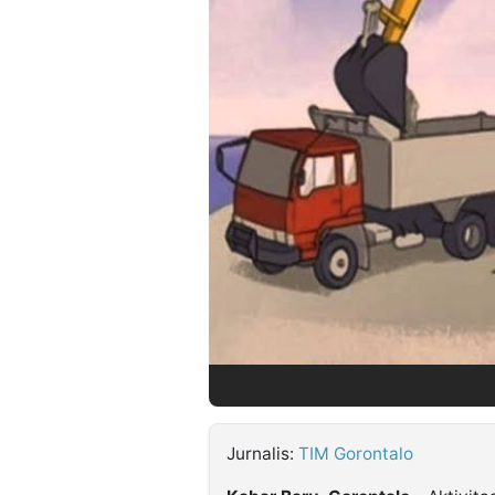
©
Kabarbaru.co
-
2026
PT.
Kabarbaru
Media
Holding
Jurnalis:
TIM Gorontalo