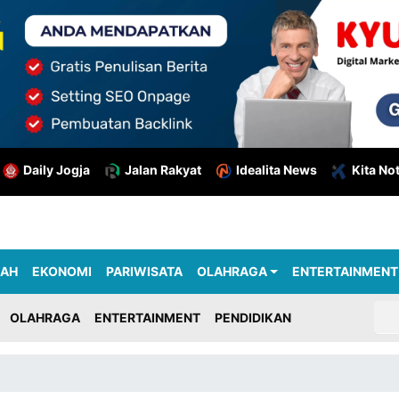
Daily Jogja
Jalan Rakyat
Idealita News
Kita No
RAH
EKONOMI
PARIWISATA
OLAHRAGA
ENTERTAINMENT
OLAHRAGA
ENTERTAINMENT
PENDIDIKAN