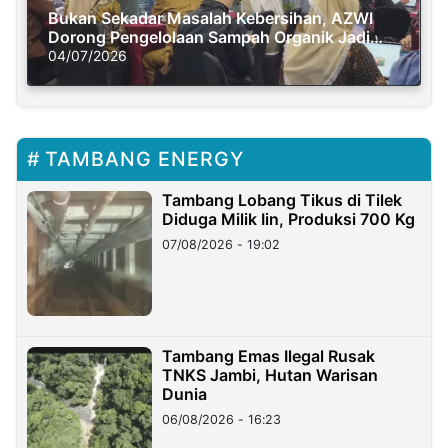
Bukan Sekadar Masalah Kebersihan, AZWI
Dorong Pengelolaan Sampah Organik Jadi
Solusi Krisis Iklim
04/07/2026
TAMBANG ENERGY
Tambang Lobang Tikus di Tilek
Diduga Milik Iin, Produksi 700 Kg
07/08/2026 - 19:02
Tambang Emas Ilegal Rusak
TNKS Jambi, Hutan Warisan
Dunia
06/08/2026 - 16:23