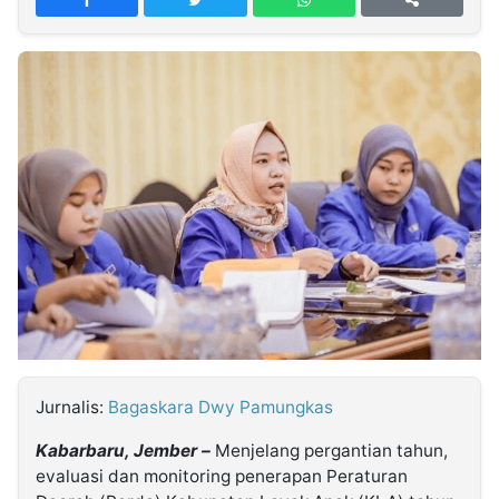
MULTIMEDIA
INDONESIA
Partner
Insight
Suara
Lens
Daily
Jalan
Idealita
Kita
Dinamikapost.com
Radar
Seedbacklink
NTB
Time
IDN
Jogja
Rakyat
News
Notice
Baru
Follow
Kabarbaru
Jurnalis:
Bagaskara Dwy Pamungkas
Kabarbaru, Jember –
Menjelang pergantian tahun,
evaluasi dan monitoring penerapan Peraturan