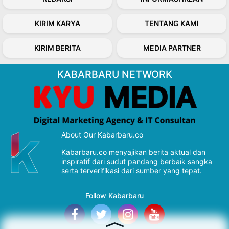
KIRIM KARYA
TENTANG KAMI
KIRIM BERITA
MEDIA PARTNER
KABARBARU NETWORK
About Our Kabarbaru.co
Kabarbaru.co menyajikan berita aktual dan
inspiratif dari sudut pandang berbaik sangka
serta terverifikasi dari sumber yang tepat.
Follow Kabarbaru