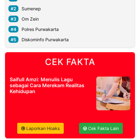
Sumenep
Om Zein
Polres Purwakarta
Diskominfo Purwakarta
CEK FAKTA
Saifull Amzi: Menulis Lagu
sebagai Cara Merekam Realitas
Kehidupan
Laporkan Hoaks
Cek Fakta Lain