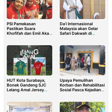
PSI Pamekasan
Da’i Internasional
Pastikan Suara
Malaysia akan Gelar
Khofifah dan Emil Akan
Safari Dakwah di
Menang Telak di
Kalimantan Selatan dan
Madura
Timur
HUT Kota Surabaya,
Upaya Pemulihan
Bonek Gandeng SJC
Korban dan Rehabilitasi
Lelang Amal Jersey
Sosial Pasca Kejadian
Game 762
Tragis di Purwakarta