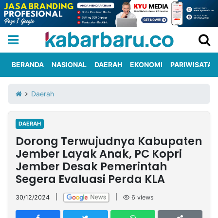
BERANDA
NASIONAL
DAERAH
EKONOMI
PARIWISATA
Informasi
KabarbaruTV
Kirim
Tentang
Daerah
Iklan
Berita
Kami
DAERAH
Berita
Dorong Terwujudnya Kabupaten
Nasional
International
Olahraga
Entertainment
Daerah
Pariwisata
Kuliner
Kolom
Jember Layak Anak, PC Kopri
Jember Desak Pemerintah
Segera Evaluasi Perda KLA
Network
30/12/2024
|
|
6
views
PT
TREETAN