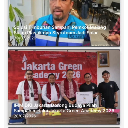
Solusi Timbunan Sampah, Pemkot Malang
Sulap Plastik dan Styrofoam Jadi Solar
30/07/2026
IMM DKI Jakarta Dorong Budaya Pilah
Sampah melalui Jakarta Green Academy 2026
28/07/2026