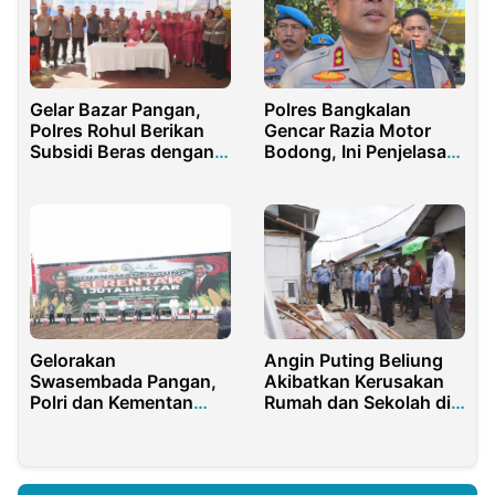
Polres Bangkalan
Gelar Bazar Pangan,
Gencar Razia Motor
Polres Rohul Berikan
Bodong, Ini Penjelasan
Subsidi Beras dengan
Kapolres
Harga Paling Murah
Angin Puting Beliung
Gelorakan
Akibatkan Kerusakan
Swasembada Pangan,
Rumah dan Sekolah di
Polri dan Kementan
Pontianak
Tanam Jagung
Serentak 1 Juta Hektare