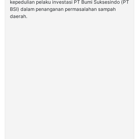
kepedulian pelaku investasi PT Bumi Suksesindo (PT
BSI) dalam penanganan permasalahan sampah
©
daerah.
Kabarbaru.co
-
2026
PT.
Kabarbaru
Media
Holding