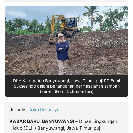
MULTIMEDIA
INDONESIA
Partner
Insight
Suara
Lens
Daily
Jalan
Idealita
Kita
Dinamikapost.com
Radar
Seedbacklink
NTB
Time
IDN
Jogja
Rakyat
News
Notice
Baru
Follow
Kabarbaru
DLH Kabupaten Banyuwangi, Jawa Timur, puji PT Bumi
Suksesindo dalam penanganan permasalahan sampah
daerah. (Foto: Dokumentasi).
Jurnalis:
Joko Prasetyo
KABAR BARU, BANYUWANGI
– Dinas Lingkungan
Hidup (DLH) Banyuwangi, Jawa Timur, puji