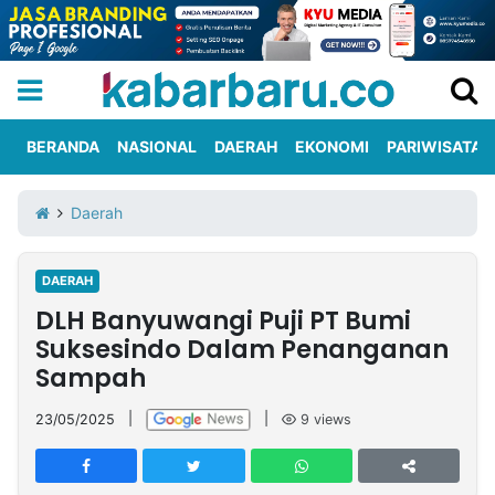
BERANDA
NASIONAL
DAERAH
EKONOMI
PARIWISATA
Informasi
KabarbaruTV
Kirim
Tentang
Daerah
Iklan
Berita
Kami
DAERAH
Berita
DLH Banyuwangi Puji PT Bumi
Nasional
International
Olahraga
Entertainment
Daerah
Pariwisata
Kuliner
Kolom
Suksesindo Dalam Penanganan
Sampah
Network
23/05/2025
|
|
9
views
PT
TREETAN