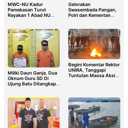
MWC-NU Kadur
Gelorakan
Pamekasan Turut
Swasembada Pangan,
Rayakan 1 Abad NU
Polri dan Kementan
dengan Meriah
Tanam Jagung
Serentak 1 Juta Hektare
Begini Komentar Rektor
UNIRA, Tanggapi
Miliki Daun Ganja, Dua
Tuntutan Massa Aksi
Oknum Guru SD Di
Revisi SK
Ujung Batu Ditangkap
Polisi