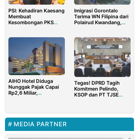
PSI: Kehadiran Kaesang
Imigrasi Gorontalo
Membuat
Terima WN Filipina dari
Kesombongan PKS
Polairud Kwandang,
Depok Menurun
Sinergi Jaga Perairan
AIHO Hotel Diduga
Tegas! DPRD Tagih
Nunggak Pajak Capai
Komitmen Pelindo,
Rp2,6 Miliar,
KSOP dan PT TJSE
Manajemen Pilih
untuk Hentikan
Bungkam
Aktivitas Stockpile
MEDIA PARTNER