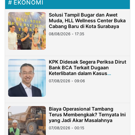
EKONOMI
Solusi Tampil Bugar dan Awet
Muda, HLL Wellness Center Buka
Cabang Baru di Kota Surabaya
08/08/2026 - 17:35
KPK Didesak Segera Periksa Dirut
Bank BCA Terkait Dugaan
Keterlibatan dalam Kasus
Hilangnya Dana Nasabah Rp2,58
07/08/2026 - 09:06
Miliar
Biaya Operasional Tambang
Terus Membengkak? Ternyata Ini
yang Jadi Akar Masalahnya
07/08/2026 - 00:15