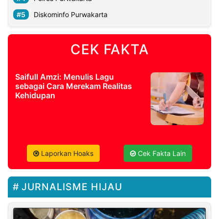
Diskominfo Purwakarta
CEK FAKTA
Saifull Amzi: Menulis Lagu
sebagai Cara Merekam Realitas
Kehidupan
Laporkan Hoaks
Cek Fakta Lain
JURNALISME HIJAU