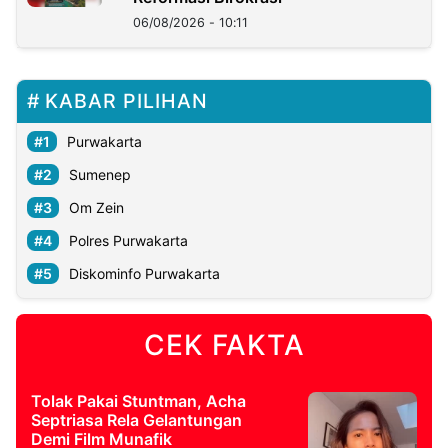
06/08/2026 - 10:11
KABAR PILIHAN
Purwakarta
Sumenep
Om Zein
Polres Purwakarta
Diskominfo Purwakarta
CEK FAKTA
Tolak Pakai Stuntman, Acha
Septriasa Rela Gelantungan
Demi Film Munafik