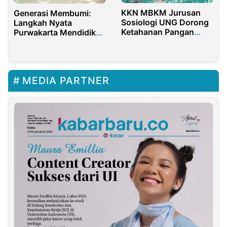
KKN MBKM Jurusan
Generasi Membumi:
Sosiologi UNG Dorong
Langkah Nyata
Ketahanan Pangan
Purwakarta Mendidik
Desa Botutonuo
Agen Perubahan
melalui Pelatihan
Lingkungan
Pertanian dan
Penguatan BUMDes
MEDIA PARTNER