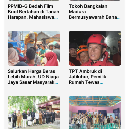
PPMIB-G Bedah Film
Tokoh Bangkalan
Buol Bertahan di Tanah
Madura
Harapan, Mahasiswa
Bermusyawarah Bahas
Soroti Krisis Agraria di
Etika, Ormas, dan Citra
Buol
di Perantauan
Salurkan Harga Beras
TPT Ambruk di
Lebih Murah, UD Niaga
Jatiluhur, Pemilik
Jaya Sasar Masyarakat
Rumah Tewas
Pedesaan
Tertimbun Longsor