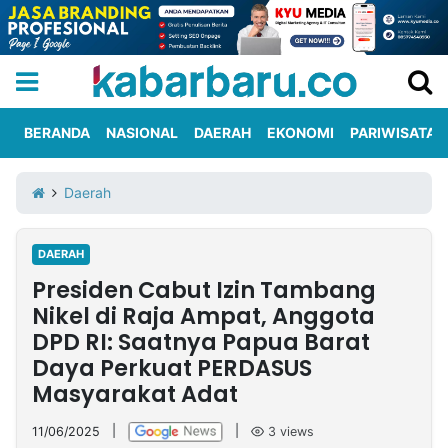
BERANDA
NASIONAL
DAERAH
EKONOMI
PARIWISATA
Informasi
KabarbaruTV
Kirim
Tentang
Daerah
Iklan
Berita
Kami
DAERAH
Berita
Presiden Cabut Izin Tambang
Nasional
International
Olahraga
Entertainment
Daerah
Pariwisata
Kuliner
Kolom
Nikel di Raja Ampat, Anggota
DPD RI: Saatnya Papua Barat
Daya Perkuat PERDASUS
Network
Masyarakat Adat
PT
TREETAN
11/06/2025
|
|
3
views