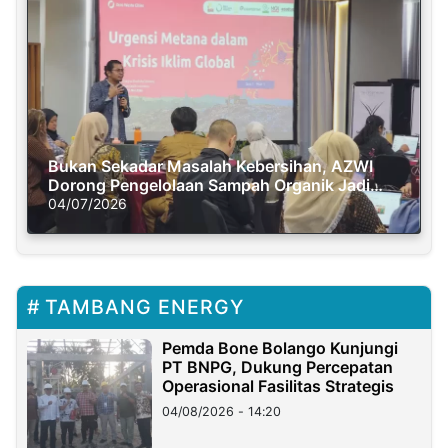
Bukan Sekadar Masalah Kebersihan, AZWI
Dorong Pengelolaan Sampah Organik Jadi
Solusi Krisis Iklim
04/07/2026
TAMBANG ENERGY
Pemda Bone Bolango Kunjungi
PT BNPG, Dukung Percepatan
Operasional Fasilitas Strategis
04/08/2026 - 14:20