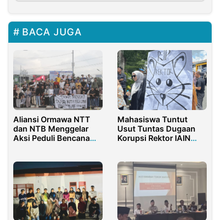
BACA JUGA
Aliansi Ormawa NTT
Mahasiswa Tuntut
dan NTB Menggelar
Usut Tuntas Dugaan
Aksi Peduli Bencana
Korupsi Rektor IAIN
Alam Erupsi Gunung
Pontianak
Lewotobi Laki-laki