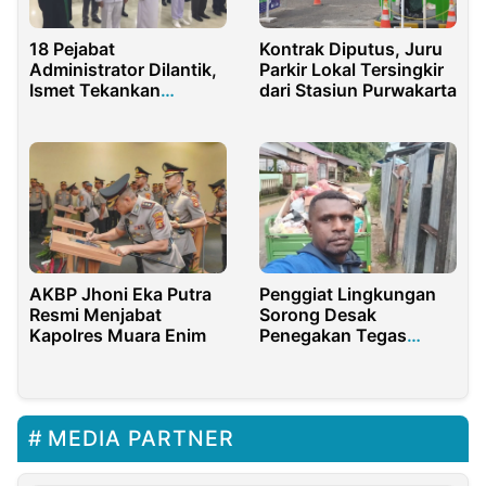
18 Pejabat
Kontrak Diputus, Juru
Administrator Dilantik,
Parkir Lokal Tersingkir
Ismet Tekankan
dari Stasiun Purwakarta
Profesionalisme
AKBP Jhoni Eka Putra
Penggiat Lingkungan
Resmi Menjabat
Sorong Desak
Kapolres Muara Enim
Penegakan Tegas
Perda Sampah Kota
MEDIA PARTNER