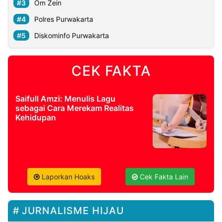
Om Zein
Polres Purwakarta
Diskominfo Purwakarta
CEK FAKTA
Saifull Amzi: Menulis Lagu
sebagai Cara Merekam Realitas
Kehidupan
Laporkan Hoaks
Cek Fakta Lain
JURNALISME HIJAU