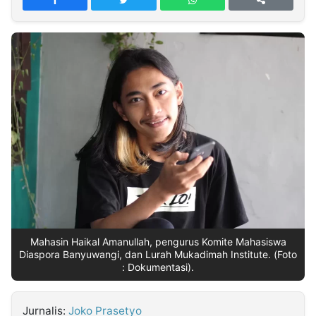
MULTIMEDIA
INDONESIA
Partner
Insight
Suara
Lens
Daily
Jalan
Idealita
Kita
Dinamikapost.com
Radar
Seedbacklink
NTB
Time
IDN
Jogja
Rakyat
News
Notice
Baru
Follow
Kabarbaru
Mahasin Haikal Amanullah, pengurus Komite Mahasiswa
Diaspora Banyuwangi, dan Lurah Mukadimah Institute. (Foto
: Dokumentasi).
Jurnalis:
Joko Prasetyo