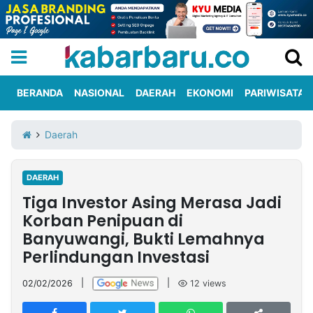
BERANDA
NASIONAL
DAERAH
EKONOMI
PARIWISATA
Informasi
KabarbaruTV
Kirim
Tentang
Daerah
Iklan
Berita
Kami
DAERAH
Berita
Tiga Investor Asing Merasa Jadi
Nasional
International
Olahraga
Entertainment
Daerah
Pariwisata
Kuliner
Kolom
Korban Penipuan di
Banyuwangi, Bukti Lemahnya
Perlindungan Investasi
Network
02/02/2026
|
|
12
views
PT
TREETAN