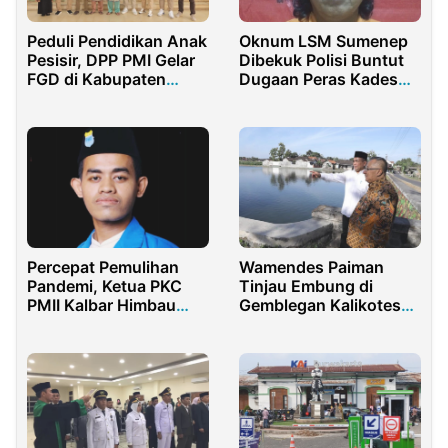
Peduli Pendidikan Anak
Oknum LSM Sumenep
Pesisir, DPP PMI Gelar
Dibekuk Polisi Buntut
FGD di Kabupaten
Dugaan Peras Kades
Lingga Kepulauan Riau
Rp40 Juta
Percepat Pemulihan
Wamendes Paiman
Pandemi, Ketua PKC
Tinjau Embung di
PMII Kalbar Himbau
Gemblegan Kalikotes
Kader Ikut Vaksin
Klaten
Booster