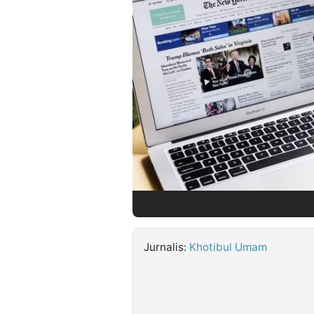
©
Kabarbaru.co
-
2026
PT.
Kabarbaru
Media
Holding
Jurnalis:
Khotibul Umam