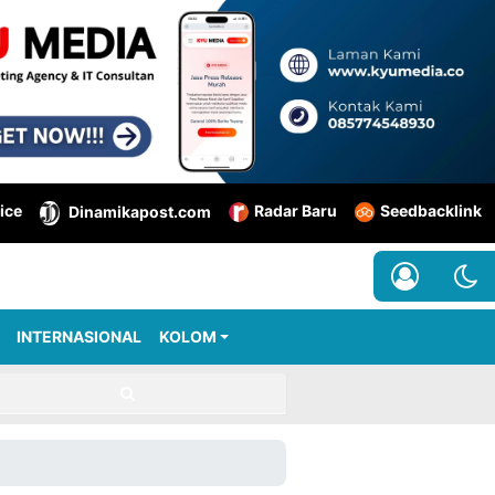
ice
Radar Baru
Seedbacklink
Dinamikapost.com
INTERNASIONAL
KOLOM