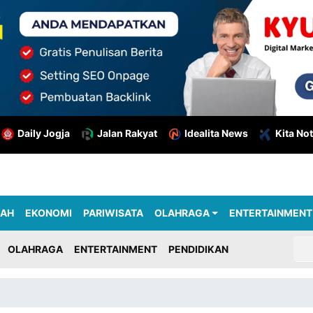
Daily Jogja
Jalan Rakyat
Idealita News
Kita Not
RAH
EKONOMI
PARIWISATA
OLAHRAGA
ENTERTAINMENT
OLAHRAGA
ENTERTAINMENT
PENDIDIKAN