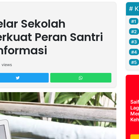
K
lar Sekolah
Perkuat Peran Santri
Informasi
2
views
Sai
Lag
Mer
Keh