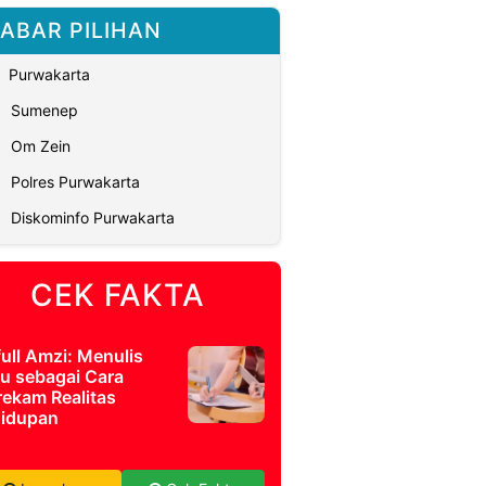
ABAR PILIHAN
Purwakarta
Sumenep
Om Zein
Polres Purwakarta
Diskominfo Purwakarta
CEK FAKTA
full Amzi: Menulis
u sebagai Cara
ekam Realitas
idupan