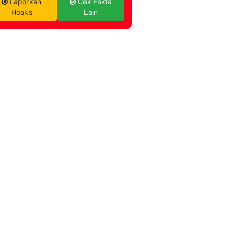
Laporkan
Cek Fakta
Hoaks
Lain