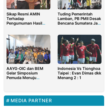
Sikap Resmi AMIN
Tuding Pemerintah
Terhadap
Lamban, PB PMII Desak
Pengumuman Hasil
Bencana Sumatera Jadi
Pilpres oleh KPU RI
Darurat Nasional
AAYG-OIC dan BEM
Indonesia Vs Tionghoa
Gelar Simposium
Taipei : Evan Dimas dkk
Pemuda Menuju
Menang 2 : 1
Indonesia Emas 2045
MEDIA PARTNER