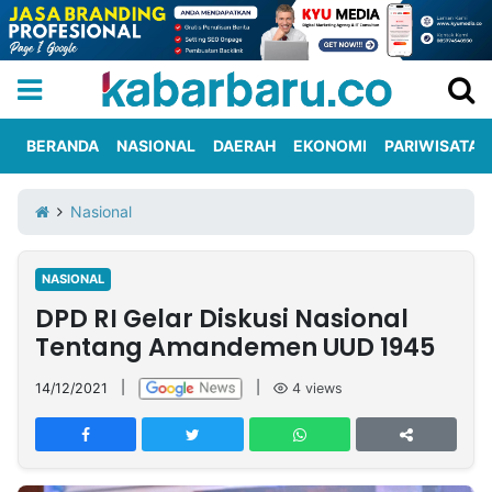
BERANDA
NASIONAL
DAERAH
EKONOMI
PARIWISATA
Informasi
KabarbaruTV
Kirim
Tentang
Nasional
Iklan
Berita
Kami
NASIONAL
Berita
DPD RI Gelar Diskusi Nasional
Nasional
International
Olahraga
Entertainment
Daerah
Pariwisata
Kuliner
Kolom
Tentang Amandemen UUD 1945
14/12/2021
|
|
4
views
Network
PT
TREETAN