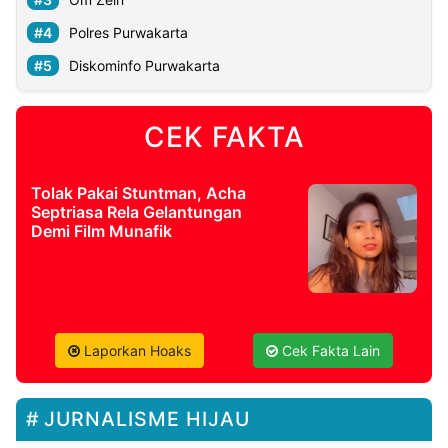
Polres Purwakarta
Diskominfo Purwakarta
CEK FAKTA
Tolak Pakai Stuntman, Acha
Septriasa Rela Gelantungan
Demi Film Munafik
Laporkan Hoaks
Cek Fakta Lain
JURNALISME HIJAU