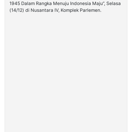
1945 Dalam Rangka Menuju Indonesia Maju”, Selasa
(14/12) di Nusantara IV, Komplek Parlemen.
©
Kabarbaru.co
-
2026
PT.
Kabarbaru
Media
Holding