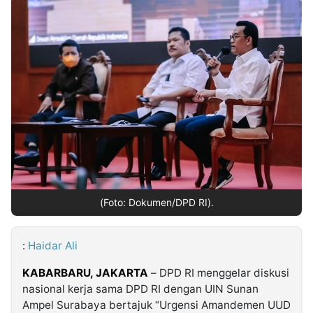
MULTIMEDIA
INDONESIA
Partner
Insight
Suara
Lens
Daily
Jalan
Idealita
Kita
Dinamikapost.com
Radar
Seedbacklink
NTB
Time
IDN
Jogja
Rakyat
News
Notice
Baru
Follow
Kabarbaru
(Foto: Dokumen/DPD RI).
:
Haidar Ali
KABARBARU,
JAKARTA
– DPD RI menggelar diskusi
nasional kerja sama DPD RI dengan UIN Sunan
Ampel Surabaya bertajuk “Urgensi Amandemen UUD