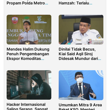
Propam Polda Metro
Hamzah: Terlalu
Jaya
Banyak Manfaatnya
Mendes Halim Dukung
Dinilai Tidak Becus,
Penuh Pengembangan
Kiai Said Aqil Siroj
Ekspor Komoditas
Didesak Mundur dari
Anggrek dari Petani
Komut PT KAI
Hacker Internasional
Umumkan Mitra 9 Area
Saling Serang, Sangat
Paket KSO, Menteri