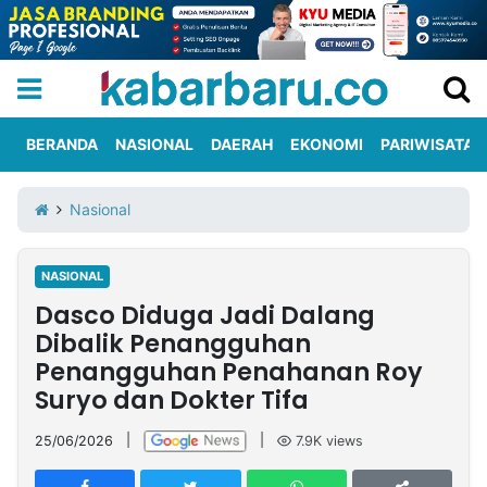
BERANDA
NASIONAL
DAERAH
EKONOMI
PARIWISATA
Informasi
KabarbaruTV
Kirim
Tentang
Nasional
Iklan
Berita
Kami
NASIONAL
Berita
Dasco Diduga Jadi Dalang
Nasional
International
Olahraga
Entertainment
Daerah
Pariwisata
Kuliner
Kolom
Dibalik Penangguhan
Penangguhan Penahanan Roy
Suryo dan Dokter Tifa
Network
25/06/2026
|
|
7.9K
views
PT
TREETAN