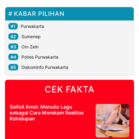
KABAR PILIHAN
Purwakarta
Sumenep
Om Zein
Polres Purwakarta
Diskominfo Purwakarta
CEK FAKTA
Saifull Amzi: Menulis Lagu
sebagai Cara Merekam Realitas
Kehidupan