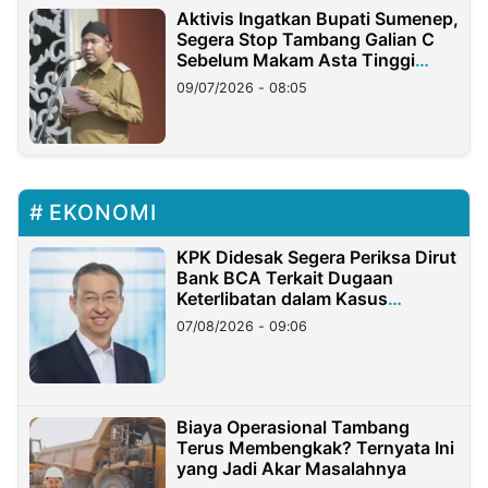
Aktivis Ingatkan Bupati Sumenep,
Segera Stop Tambang Galian C
Sebelum Makam Asta Tinggi
Longsor
09/07/2026 - 08:05
EKONOMI
KPK Didesak Segera Periksa Dirut
Bank BCA Terkait Dugaan
Keterlibatan dalam Kasus
Hilangnya Dana Nasabah Rp2,58
07/08/2026 - 09:06
Miliar
Biaya Operasional Tambang
Terus Membengkak? Ternyata Ini
yang Jadi Akar Masalahnya