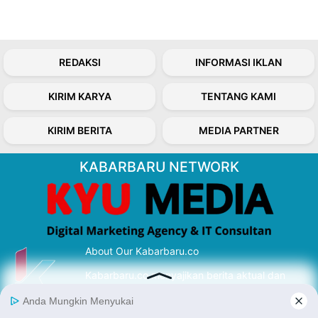
REDAKSI
INFORMASI IKLAN
KIRIM KARYA
TENTANG KAMI
KIRIM BERITA
MEDIA PARTNER
KABARBARU NETWORK
About Our Kabarbaru.co
Kabarbaru.co menyajikan berita aktual dan
inspiratif dari sudut pandang berbaik sangka
serta terverifikasi dari sumber yang tepat.