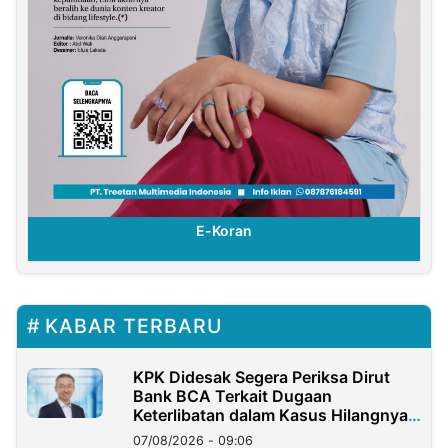
E-Koran
KABAR TERBARU
KPK Didesak Segera Periksa Dirut
Bank BCA Terkait Dugaan
Keterlibatan dalam Kasus Hilangnya
Dana Nasabah Rp2,58 Miliar
07/08/2026 - 09:06