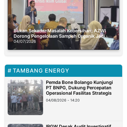
Bukan Sekadar Masalah Kebersihan, AZWI
Dorong Pengelolaan Sampah Organik Jadi
Solusi Krisis Iklim
04/07/2026
TAMBANG ENERGY
Pemda Bone Bolango Kunjungi
PT BNPG, Dukung Percepatan
Operasional Fasilitas Strategis
04/08/2026 - 14:20
IRGW Desak Audit Investigatif