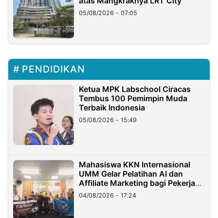
atas Mangkraknya LRT City
05/08/2026 - 07:05
PENDIDIKAN
Ketua MPK Labschool Ciracas
Tembus 100 Pemimpin Muda
Terbaik Indonesia
05/08/2026 - 15:49
Mahasiswa KKN Internasional
UMM Gelar Pelatihan AI dan
Affiliate Marketing bagi Pekerja
Migran Indonesia di Taiwan
04/08/2026 - 17:24