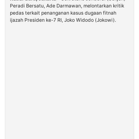
Peradi Bersatu, Ade Darmawan, melontarkan kritik
pedas terkait penanganan kasus dugaan fitnah
©
ijazah Presiden ke-7 RI, Joko Widodo (Jokowi).
Kabarbaru.co
-
2026
PT.
Kabarbaru
Media
Holding