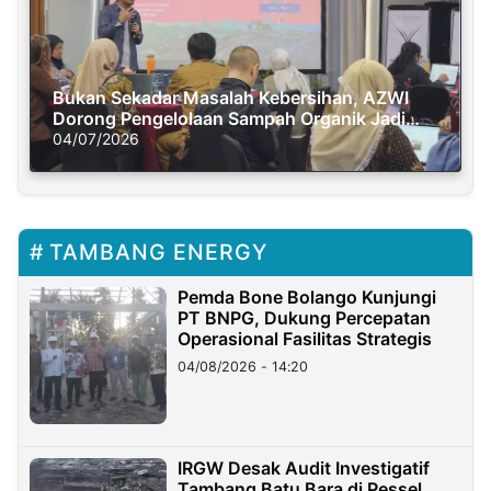
Bukan Sekadar Masalah Kebersihan, AZWI
Dorong Pengelolaan Sampah Organik Jadi
Solusi Krisis Iklim
04/07/2026
TAMBANG ENERGY
Pemda Bone Bolango Kunjungi
PT BNPG, Dukung Percepatan
Operasional Fasilitas Strategis
04/08/2026 - 14:20
IRGW Desak Audit Investigatif
Tambang Batu Bara di Pessel,