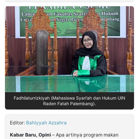
MULTIMEDIA
INDONESIA
Partner
Insight
Suara
Lens
Daily
Jalan
Idealita
Kita
Dinamikapost.com
Radar
Seedbacklink
NTB
Time
IDN
Jogja
Rakyat
News
Notice
Baru
Follow
Kabarbaru
Fadhilaturrizkiyah (Mahasiswa Syari’ah dan Hukum UIN
Raden Fatah Palembang).
Editor:
Bahiyyah Azzahra
Kabar Baru, Opini
– Apa artinya program makan