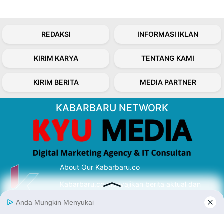
REDAKSI
INFORMASI IKLAN
KIRIM KARYA
TENTANG KAMI
KIRIM BERITA
MEDIA PARTNER
KABARBARU NETWORK
About Our Kabarbaru.co
Kabarbaru.co menyajikan berita aktual dan
inspiratif dari sudut pandang berbaik sangka
serta terverifikasi dari sumber yang tepat.