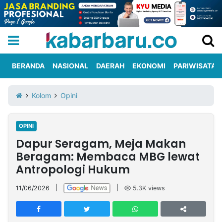
BERANDA
NASIONAL
DAERAH
EKONOMI
PARIWISATA
Informasi
KabarbaruTV
Kirim
Tentang
Kolom
Opini
Iklan
Berita
Kami
OPINI
Berita
Dapur Seragam, Meja Makan
Nasional
International
Olahraga
Entertainment
Daerah
Pariwisata
Kuliner
Kolom
Beragam: Membaca MBG lewat
Antropologi Hukum
Network
11/06/2026
|
|
5.3K
views
PT
TREETAN