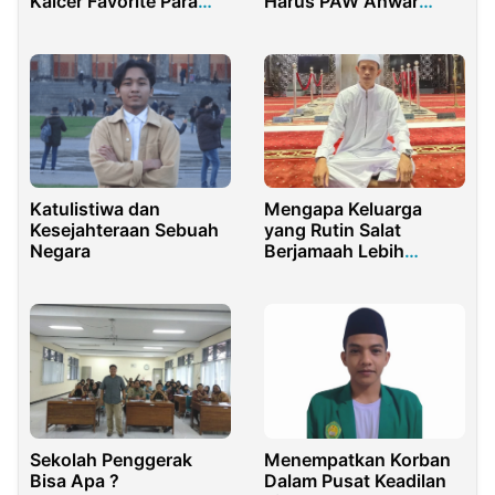
Kalcer Favorite Para
Harus PAW Anwar
Anak Muda Masa Kini
Sadad dan Heri
di Kota Gorontalo
Gunawan
Katulistiwa dan
Mengapa Keluarga
Kesejahteraan Sebuah
yang Rutin Salat
Negara
Berjamaah Lebih
Harmonis?
Sekolah Penggerak
Menempatkan Korban
Bisa Apa ?
Dalam Pusat Keadilan