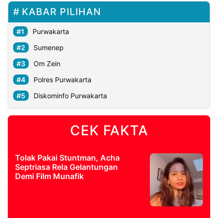
KABAR PILIHAN
Purwakarta
Sumenep
Om Zein
Polres Purwakarta
Diskominfo Purwakarta
CEK FAKTA
Tolak Pakai Stuntman, Acha
Septriasa Rela Gelantungan
Demi Film Munafik