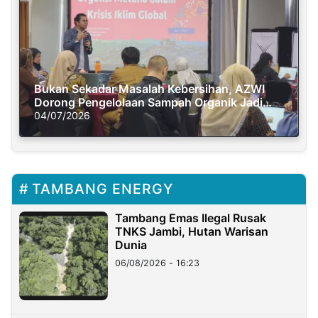
Bukan Sekadar Masalah Kebersihan, AZWI
Dorong Pengelolaan Sampah Organik Jadi
Solusi Krisis Iklim
04/07/2026
TAMBANG ENERGY
Tambang Emas Ilegal Rusak
TNKS Jambi, Hutan Warisan
Dunia
06/08/2026 - 16:23