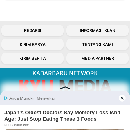
REDAKSI
INFORMASI IKLAN
KIRIM KARYA
TENTANG KAMI
KIRIM BERITA
MEDIA PARTNER
KABARBARU NETWORK
About Our Kabarbaru.co
Kabarbaru.co menyajikan berita aktual dan
inspiratif dari sudut pandang berbaik sangka
serta terverifikasi dari sumber yang tepat.