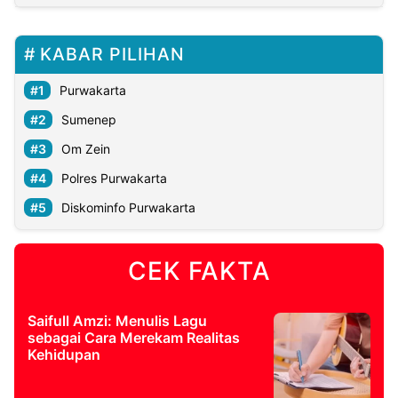
KABAR PILIHAN
Purwakarta
Sumenep
Om Zein
Polres Purwakarta
Diskominfo Purwakarta
CEK FAKTA
Saifull Amzi: Menulis Lagu
sebagai Cara Merekam Realitas
Kehidupan