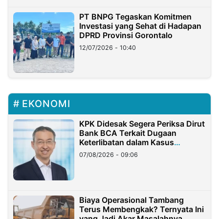
PT BNPG Tegaskan Komitmen
Investasi yang Sehat di Hadapan
DPRD Provinsi Gorontalo
12/07/2026 - 10:40
EKONOMI
KPK Didesak Segera Periksa Dirut
Bank BCA Terkait Dugaan
Keterlibatan dalam Kasus
Hilangnya Dana Nasabah Rp2,58
07/08/2026 - 09:06
Miliar
Biaya Operasional Tambang
Terus Membengkak? Ternyata Ini
yang Jadi Akar Masalahnya