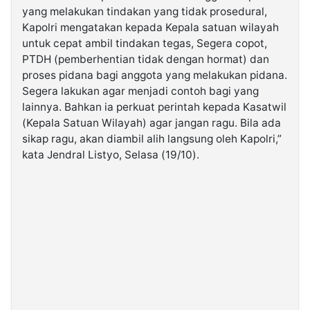
yang melakukan tindakan yang tidak prosedural,
Kapolri mengatakan kepada Kepala satuan wilayah
©
untuk cepat ambil tindakan tegas, Segera copot,
Kabarbaru.co
-
PTDH (pemberhentian tidak dengan hormat) dan
2026
proses pidana bagi anggota yang melakukan pidana.
Segera lakukan agar menjadi contoh bagi yang
PT.
lainnya. Bahkan ia perkuat perintah kepada Kasatwil
Kabarbaru
Media
(Kepala Satuan Wilayah) agar jangan ragu. Bila ada
Holding
sikap ragu, akan diambil alih langsung oleh Kapolri,”
kata Jendral Listyo, Selasa (19/10).