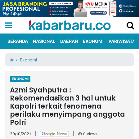
BERANDA
NASIONAL
DAERAH
EKONOMI
PARIWISATA
Informasi
KabarbaruTV
Kirim
Tentang
Ekonomi
Iklan
Berita
Kami
EKONOMI
Berita
Azmi Syahputra :
Nasional
International
Olahraga
Entertainment
Daerah
Pariwisata
Kuliner
Kolom
Rekomendasikan 3 hal untuk
Kapolri terkait fenomena
perilaku menyimpang anggota
Network
Polri
PT
TREETAN
20/10/2021
|
|
0
views