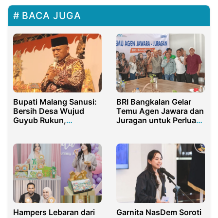
BACA JUGA
BRI Bangkalan Gelar
Bupati Malang Sanusi:
Temu Agen Jawara dan
Bersih Desa Wujud
Juragan untuk Perluas
Guyub Rukun,
Layanan di Madura
Pendidikan dan
Infrastruktur Terus
Digenjot
Hampers Lebaran dari
Garnita NasDem Soroti