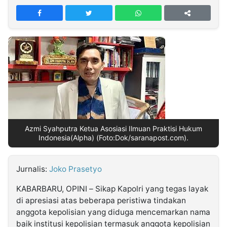
MULTIMEDIA
INDONESIA
Partner
Insight
Suara
Lens
Daily
Jalan
Idealita
Kita
Radar
Seedbacklink
NTB
Time
IDN
Jogja
Rakyat
News
Notice
Baru
Follow
Kabarbaru
Azmi Syahputra Ketua Asosiasi Ilmuan Praktisi Hukum
Indonesia(Alpha) (Foto:Dok/saranapost.com).
Jurnalis:
Joko Prasetyo
KABARBARU, OPINI – Sikap Kapolri yang tegas layak
di apresiasi atas beberapa peristiwa tindakan
anggota kepolisian yang diduga mencemarkan nama
baik institusi kepolisian termasuk anggota kepolisian