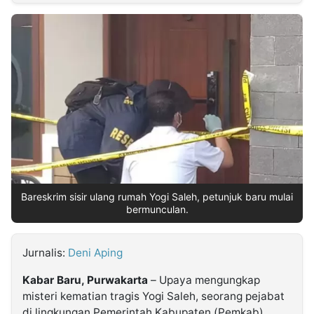
MULTIMEDIA
INDONESIA
Partner
Insight
Suara
Lens
Daily
Jalan
Idealita
Kita
Dinamikapost.com
Radar
Seedbacklink
NTB
Time
IDN
Jogja
Rakyat
News
Notice
Baru
Follow
Kabarbaru
Bareskrim sisir ulang rumah Yogi Saleh, petunjuk baru mulai
bermunculan.
Jurnalis:
Deni Aping
Kabar Baru, Purwakarta
– Upaya mengungkap
misteri kematian tragis Yogi Saleh, seorang pejabat
di lingkungan Pemerintah Kabupaten (Pemkab)