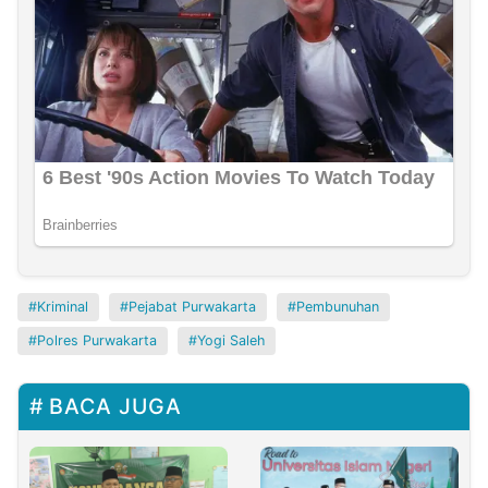
Kriminal
Pejabat Purwakarta
Pembunuhan
Polres Purwakarta
Yogi Saleh
BACA JUGA