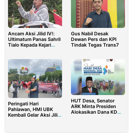
Ancam Aksi Jilid IV!:
Gus Nabil Desak
Ultimatum Panas Sahril
Dewan Pers dan KPI
Tialo Kepada Kejari
Tindak Tegas Trans7
Boalemo
HUT Desa, Senator
Peringati Hari
ARK Minta Presiden
Pahlawan, HMI UBK
Alokasikan Dana KDMP
Kembali Gelar Aksi Jilid
Terpisah dari Dana
3
Desa