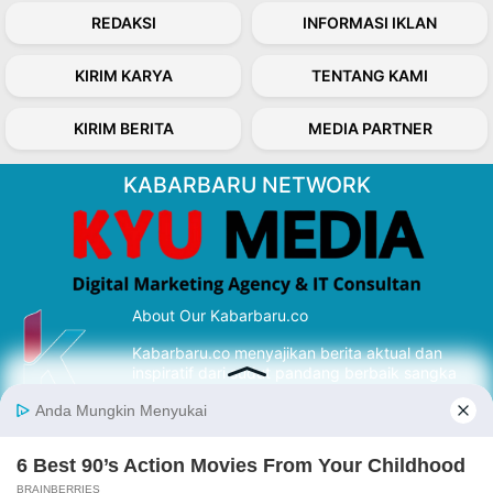
REDAKSI
INFORMASI IKLAN
KIRIM KARYA
TENTANG KAMI
KIRIM BERITA
MEDIA PARTNER
KABARBARU NETWORK
About Our Kabarbaru.co
Kabarbaru.co menyajikan berita aktual dan
inspiratif dari sudut pandang berbaik sangka
serta terverifikasi dari sumber yang tepat.
Follow Kabarbaru