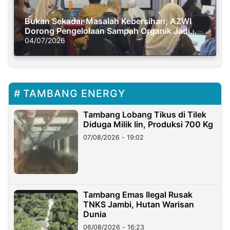
Bukan Sekadar Masalah Kebersihan, AZWI
Dorong Pengelolaan Sampah Organik Jadi
Solusi Krisis Iklim
04/07/2026
TAMBANG ENERGY
Tambang Lobang Tikus di Tilek
Diduga Milik Iin, Produksi 700 Kg
07/08/2026 - 19:02
Tambang Emas Ilegal Rusak
TNKS Jambi, Hutan Warisan
Dunia
06/08/2026 - 16:23