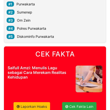
Purwakarta
Sumenep
Om Zein
Polres Purwakarta
Diskominfo Purwakarta
CEK FAKTA
Saifull Amzi: Menulis Lagu
sebagai Cara Merekam Realitas
Kehidupan
Laporkan Hoaks
Cek Fakta Lain