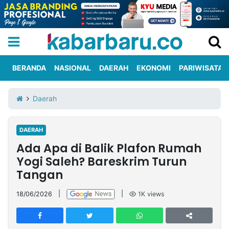
BERANDA
NASIONAL
DAERAH
EKONOMI
PARIWISATA
Informasi
KabarbaruTV
Kirim
Tentang
Daerah
Iklan
Berita
Kami
DAERAH
Berita
Ada Apa di Balik Plafon Rumah
Nasional
International
Olahraga
Entertainment
Daerah
Pariwisata
Kuliner
Kolom
Yogi Saleh? Bareskrim Turun
Tangan
Network
18/06/2026
|
|
1K
views
PT
TREETAN