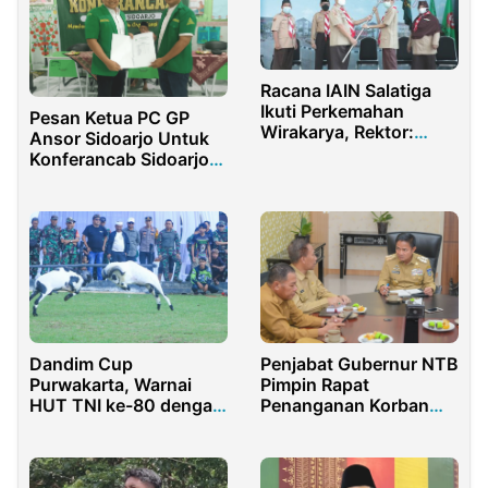
Racana IAIN Salatiga
Ikuti Perkemahan
Pesan Ketua PC GP
Wirakarya, Rektor:
Ansor Sidoarjo Untuk
Harus Jadi Teladan
Konferancab Sidoarjo
kota
Penjabat Gubernur NTB
Dandim Cup
Pimpin Rapat
Purwakarta, Warnai
Penanganan Korban
HUT TNI ke-80 dengan
Banjir di Bima
Seni Ketangkasan
Domba Garut