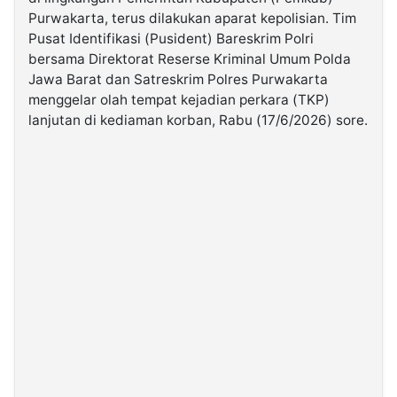
Purwakarta, terus dilakukan aparat kepolisian. Tim
Pusat Identifikasi (Pusident) Bareskrim Polri
©
Kabarbaru.co
bersama Direktorat Reserse Kriminal Umum Polda
-
2026
Jawa Barat dan Satreskrim Polres Purwakarta
menggelar olah tempat kejadian perkara (TKP)
lanjutan di kediaman korban, Rabu (17/6/2026) sore.
PT.
Kabarbaru
Media
Holding