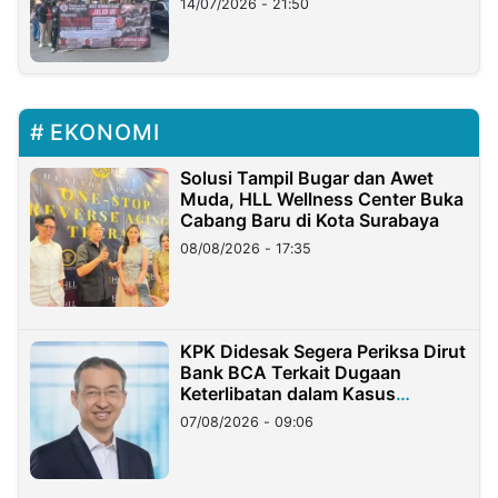
14/07/2026 - 21:50
EKONOMI
Solusi Tampil Bugar dan Awet
Muda, HLL Wellness Center Buka
Cabang Baru di Kota Surabaya
08/08/2026 - 17:35
KPK Didesak Segera Periksa Dirut
Bank BCA Terkait Dugaan
Keterlibatan dalam Kasus
Hilangnya Dana Nasabah Rp2,58
07/08/2026 - 09:06
Miliar