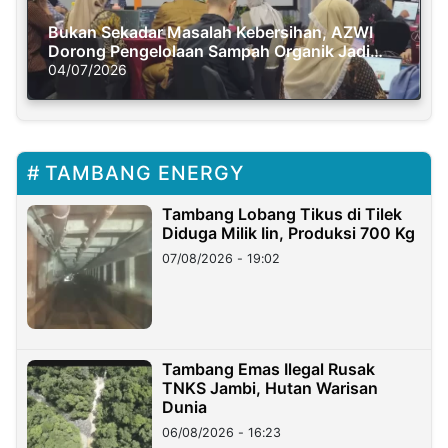
Bukan Sekadar Masalah Kebersihan, AZWI
Dorong Pengelolaan Sampah Organik Jadi
Solusi Krisis Iklim
04/07/2026
TAMBANG ENERGY
Tambang Lobang Tikus di Tilek
Diduga Milik Iin, Produksi 700 Kg
07/08/2026 - 19:02
Tambang Emas Ilegal Rusak
TNKS Jambi, Hutan Warisan
Dunia
06/08/2026 - 16:23