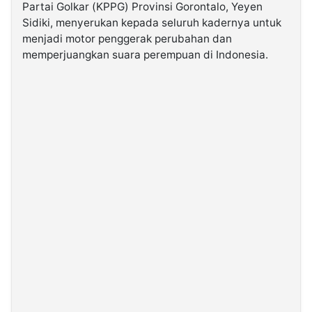
Partai Golkar (KPPG) Provinsi Gorontalo, Yeyen
Sidiki, menyerukan kepada seluruh kadernya untuk
©
menjadi motor penggerak perubahan dan
Kabarbaru.co
-
memperjuangkan suara perempuan di Indonesia.
2026
PT.
Kabarbaru
Media
Holding