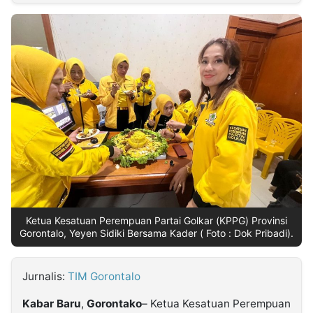
MULTIMEDIA
INDONESIA
Partner
Insight
Suara
Lens
Daily
Jalan
Idealita
Kita
Dinamikapost.com
Radar
Seedbacklink
NTB
Time
IDN
Jogja
Rakyat
News
Notice
Baru
Follow
Kabarbaru
Ketua Kesatuan Perempuan Partai Golkar (KPPG) Provinsi
Gorontalo, Yeyen Sidiki Bersama Kader ( Foto : Dok Pribadi).
Jurnalis:
TIM Gorontalo
Kabar
Baru
,
Gorontako
– Ketua Kesatuan Perempuan