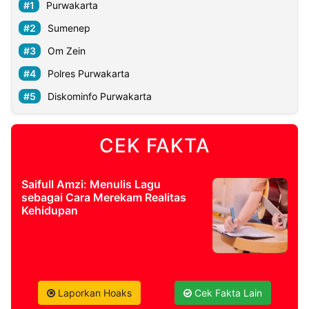
Purwakarta
Sumenep
Om Zein
Polres Purwakarta
Diskominfo Purwakarta
CEK FAKTA
Saifull Amzi: Menulis Lagu
sebagai Cara Merekam Realitas
Kehidupan
Laporkan Hoaks
Cek Fakta Lain