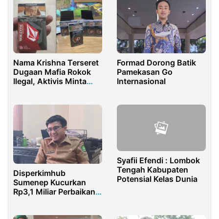
Nama Krishna Terseret
Formad Dorong Batik
Dugaan Mafia Rokok
Pamekasan Go
Ilegal, Aktivis Minta
Internasional
KPK Turun Tangan
Syafii Efendi : Lombok
Tengah Kabupaten
Disperkimhub
Potensial Kelas Dunia
Sumenep Kucurkan
Rp3,1 Miliar Perbaikan
117 Rumah Kurang
Mampu