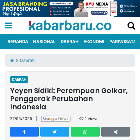
BERANDA
NASIONAL
DAERAH
EKONOMI
PARIWISATA
Informasi
KabarbaruTV
Kirim
Tentang
Daerah
Iklan
Berita
Kami
DAERAH
Berita
Yeyen Sidiki: Perempuan Golkar,
Nasional
International
Olahraga
Entertainment
Daerah
Pariwisata
Kuliner
Kolom
Penggerak Perubahan
Indonesia
Network
27/05/2025
|
|
1
views
PT
TREETAN