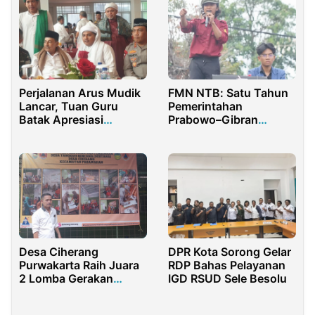
Perjalanan Arus Mudik
FMN NTB: Satu Tahun
Lancar, Tuan Guru
Pemerintahan
Batak Apresiasi
Prabowo–Gibran
Kapolda Sumatera
Tunjukkan Wajah Fasis
dan Tunduk pada
Modal Asing
Desa Ciherang
DPR Kota Sorong Gelar
Purwakarta Raih Juara
RDP Bahas Pelayanan
2 Lomba Gerakan
IGD RSUD Sele Besolu
Keluarga Sehat
Tanggap Tangguh