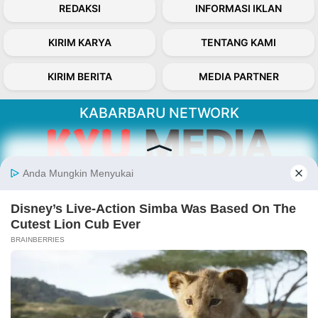
REDAKSI
INFORMASI IKLAN
KIRIM KARYA
TENTANG KAMI
KIRIM BERITA
MEDIA PARTNER
KABARBARU NETWORK
About Our Kabarbaru.co
Kabarbaru.co menyajikan berita aktual dan
inspiratif dari sudut pandang berbaik sangka
serta terverifikasi dari sumber yang tepat.
Follow Kabarbaru