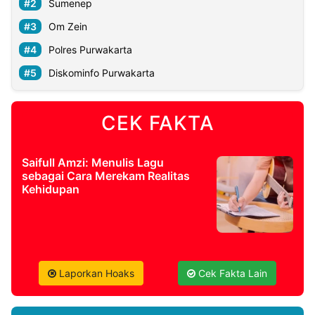
Sumenep
Om Zein
Polres Purwakarta
Diskominfo Purwakarta
CEK FAKTA
Saifull Amzi: Menulis Lagu
sebagai Cara Merekam Realitas
Kehidupan
Laporkan Hoaks
Cek Fakta Lain