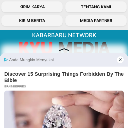
KIRIM KARYA
TENTANG KAMI
KIRIM BERITA
MEDIA PARTNER
KABARBARU NETWORK
About Our Kabarbaru.co
Kabarbaru.co menyajikan berita aktual dan
inspiratif dari sudut pandang berbaik sangka
serta terverifikasi dari sumber yang tepat.
Follow Kabarbaru