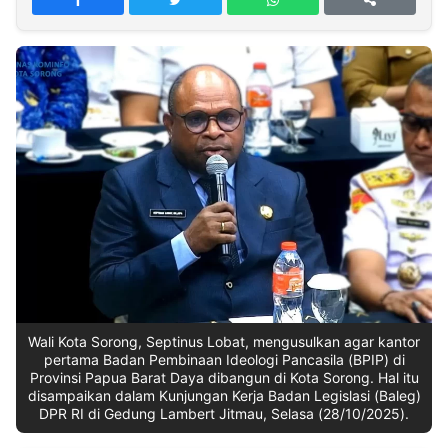
MULTIMEDIA
INDONESIA
Partner
Insight
Suara
Lens
Daily
Jalan
Idealita
Kita
Radar
Seedbacklink
NTB
Time
IDN
Jogja
Rakyat
News
Notice
Baru
Follow
Kabarbaru
Wali Kota Sorong, Septinus Lobat, mengusulkan agar kantor
pertama Badan Pembinaan Ideologi Pancasila (BPIP) di
Provinsi Papua Barat Daya dibangun di Kota Sorong. Hal itu
disampaikan dalam Kunjungan Kerja Badan Legislasi (Baleg)
DPR RI di Gedung Lambert Jitmau, Selasa (28/10/2025).