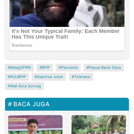
BalegDPRRI
BPIP
Pancasila
Papua Barat Daya
RUUBPIP
Septinus lobat
Toleransi
Wali Kota Sorong
BACA JUGA