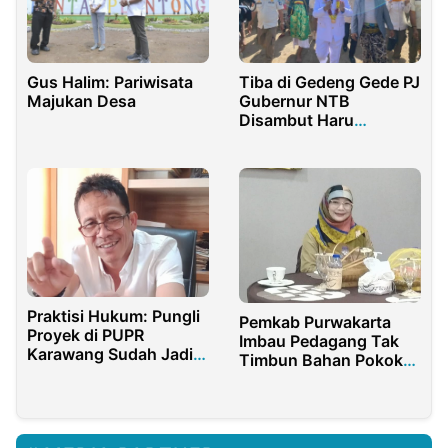
Gus Halim: Pariwisata
Tiba di Gedeng Gede PJ
Majukan Desa
Gubernur NTB
Disambut Haru
Keluarga Dan Sahabat
Praktisi Hukum: Pungli
Pemkab Purwakarta
Proyek di PUPR
Imbau Pedagang Tak
Karawang Sudah Jadi
Timbun Bahan Pokok
Rahasia Umum
dan Jaga Stabilitas
Harga Jelang
Ramadhan