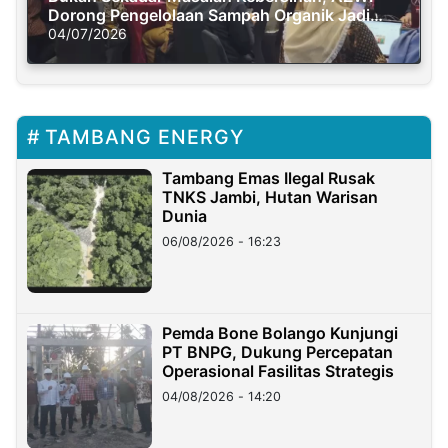
Dorong Pengelolaan Sampah Organik Jadi
Solusi Krisis Iklim
04/07/2026
TAMBANG ENERGY
Tambang Emas Ilegal Rusak
TNKS Jambi, Hutan Warisan
Dunia
06/08/2026 - 16:23
Pemda Bone Bolango Kunjungi
PT BNPG, Dukung Percepatan
Operasional Fasilitas Strategis
04/08/2026 - 14:20