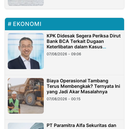
EKONOMI
KPK Didesak Segera Periksa Dirut
Bank BCA Terkait Dugaan
Keterlibatan dalam Kasus
Hilangnya Dana Nasabah Rp2,58
07/08/2026 - 09:06
Miliar
Biaya Operasional Tambang
Terus Membengkak? Ternyata Ini
yang Jadi Akar Masalahnya
07/08/2026 - 00:15
PT Paramitra Alfa Sekuritas dan