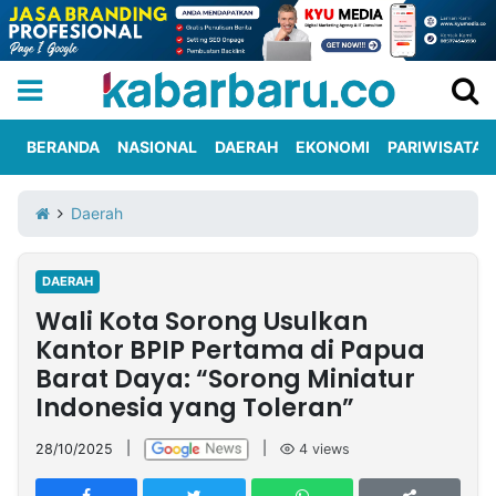
BERANDA
NASIONAL
DAERAH
EKONOMI
PARIWISATA
Informasi
KabarbaruTV
Kirim
Tentang
Daerah
Iklan
Berita
Kami
DAERAH
Berita
Wali Kota Sorong Usulkan
Nasional
International
Olahraga
Entertainment
Daerah
Pariwisata
Kuliner
Kolom
Kantor BPIP Pertama di Papua
Barat Daya: “Sorong Miniatur
Indonesia yang Toleran”
Network
28/10/2025
|
|
4
views
PT
TREETAN