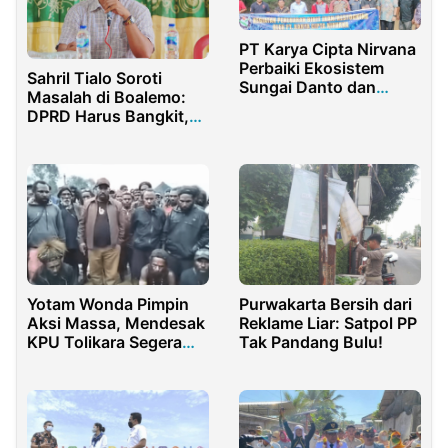
PT Karya Cipta Nirvana
Perbaiki Ekosistem
Sahril Tialo Soroti
Sungai Danto dan
Masalah di Boalemo:
Sungai Ngaso
DPRD Harus Bangkit,
Pertajam Pengawasan!
Yotam Wonda Pimpin
Purwakarta Bersih dari
Aksi Massa, Mendesak
Reklame Liar: Satpol PP
KPU Tolikara Segera
Tak Pandang Bulu!
Selesaikan Pleno
Distrik