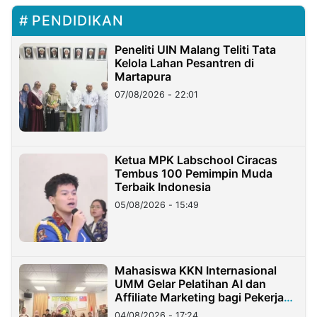
PENDIDIKAN
Peneliti UIN Malang Teliti Tata
Kelola Lahan Pesantren di
Martapura
07/08/2026 - 22:01
Ketua MPK Labschool Ciracas
Tembus 100 Pemimpin Muda
Terbaik Indonesia
05/08/2026 - 15:49
Mahasiswa KKN Internasional
UMM Gelar Pelatihan AI dan
Affiliate Marketing bagi Pekerja
Migran Indonesia di Taiwan
04/08/2026 - 17:24