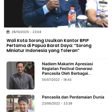
MULTIMEDIA
INDONESIA
Partner
28/10/2025 - 23:04
Insight
Suara
Lens
Daily
Jalan
Idealita
Kita
Dinamikapost.com
Radar
Seedbacklink
Wali Kota Sorong Usulkan Kantor BPIP
NTB
Time
IDN
Jogja
Rakyat
News
Notice
Baru
Pertama di Papua Barat Daya: “Sorong
Miniatur Indonesia yang Toleran”
Follow
Kabarbaru
Nadiem Makarim Apresiasi
Kegiatan Festival Generasi
Pancasila Oleh Berbagai
Organisasi di Jakarta
05/07/2022 - 18:43
Pancasila dan Perdamaian Dunia
23/06/2022 - 23:39