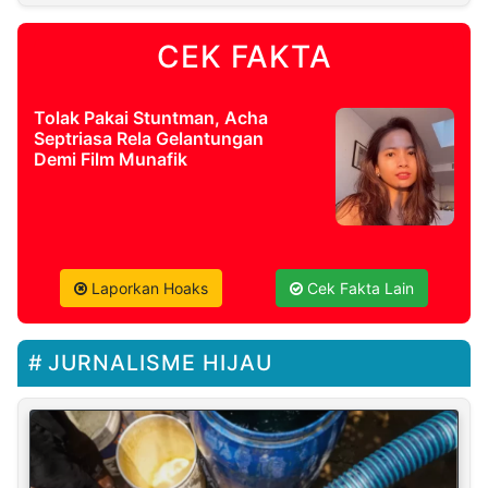
CEK FAKTA
Tolak Pakai Stuntman, Acha
Septriasa Rela Gelantungan
Demi Film Munafik
Laporkan Hoaks
Cek Fakta Lain
JURNALISME HIJAU