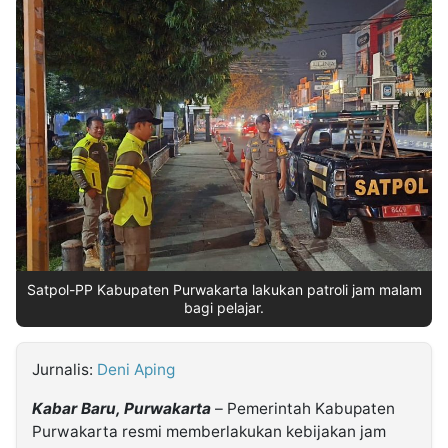
MULTIMEDIA
INDONESIA
Partner
Insight
Suara
Lens
Daily
Jalan
Idealita
Kita
Dinamikapost.com
Radar
Seedbacklink
NTB
Time
IDN
Jogja
Rakyat
News
Notice
Baru
Follow
Kabarbaru
Satpol-PP Kabupaten Purwakarta lakukan patroli jam malam
bagi pelajar.
Jurnalis:
Deni Aping
Kabar Baru, Purwakarta
– Pemerintah Kabupaten
Purwakarta resmi memberlakukan kebijakan jam