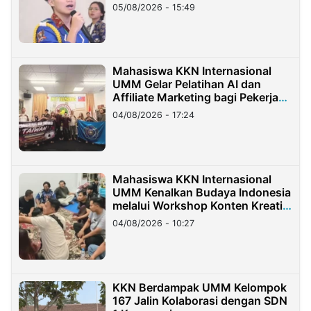
05/08/2026 - 15:49
Mahasiswa KKN Internasional
UMM Gelar Pelatihan AI dan
Affiliate Marketing bagi Pekerja
Migran Indonesia di Taiwan
04/08/2026 - 17:24
Mahasiswa KKN Internasional
UMM Kenalkan Budaya Indonesia
melalui Workshop Konten Kreatif
di Taiwan
04/08/2026 - 10:27
KKN Berdampak UMM Kelompok
167 Jalin Kolaborasi dengan SDN