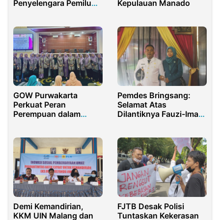
Penyelengara Pemilu
Kepulauan Manado
Kecamatan Sidayu
Gelar Persahabatan
Futsal
GOW Purwakarta
Pemdes Bringsang:
Perkuat Peran
Selamat Atas
Perempuan dalam
Dilantiknya Fauzi-Imam
Pembangunan Daerah
Sebagai Bupati dan
Wabup Sumenep
Demi Kemandirian,
FJTB Desak Polisi
KKM UIN Malang dan
Tuntaskan Kekerasan