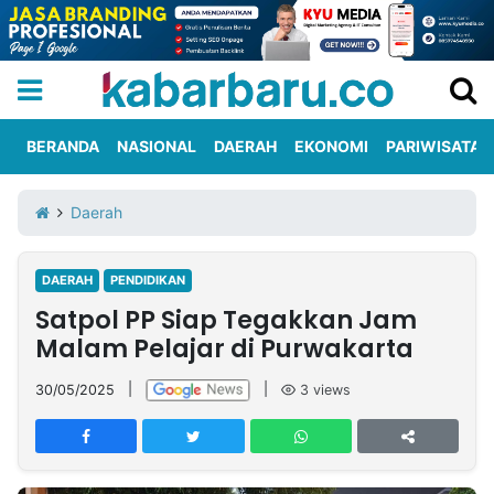
BERANDA
NASIONAL
DAERAH
EKONOMI
PARIWISATA
Informasi
KabarbaruTV
Kirim
Tentang
Daerah
Iklan
Berita
Kami
DAERAH
PENDIDIKAN
Berita
Satpol PP Siap Tegakkan Jam
Nasional
International
Olahraga
Entertainment
Daerah
Pariwisata
Kuliner
Kolom
Malam Pelajar di Purwakarta
30/05/2025
|
|
3
views
Network
PT
TREETAN