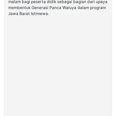
malam bagi peserta didik sebagai bagian dari upaya
membentuk Generasi Panca Waluya dalam program
©
Jawa Barat Istimewa.
Kabarbaru.co
-
2026
PT.
Kabarbaru
Media
Holding