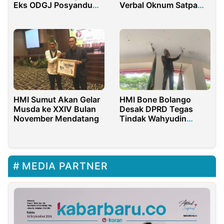
Eks ODGJ Posyandu
Verbal Oknum Satpam
Jiwa Ikuti Giat
Terhadap Jurnalis TV
Pemberdayaan Batik
One di Bojonegoro
Ciprat
HMI Sumut Akan Gelar
HMI Bone Bolango
Musda ke XXIV Bulan
Desak DPRD Tegas
November Mendatang
Tindak Wahyudin
Moridu
MEDIA PARTNER