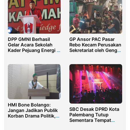
DPP GMNI Berhasil
GP Ansor PAC Pasar
Gelar Acara Sekolah
Rebo Kecam Perusakan
Kader Pejuang Energi di
Sekretariat oleh Geng
Bojonegoro
Motor
HMI Bone Bolango:
SBC Desak DPRD Kota
Jangan Jadikan Publik
Palembang Tutup
Korban Drama Politik,
Sementara Tempat
DPP PDIP Harus Tegas
Hiburan Malam