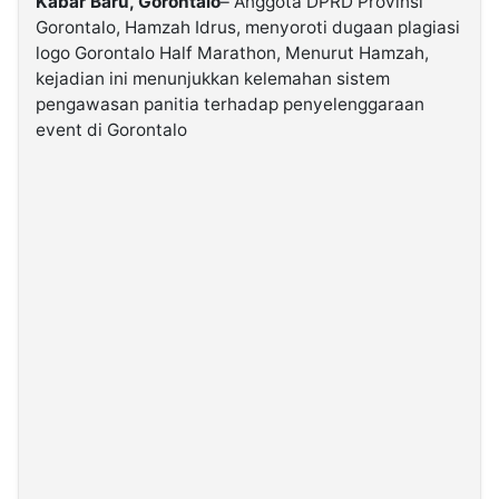
Kabar Baru, Gorontalo
– Anggota DPRD Provinsi
Gorontalo, Hamzah Idrus, menyoroti dugaan plagiasi
logo Gorontalo Half Marathon, Menurut Hamzah,
©
Kabarbaru.co
kejadian ini menunjukkan kelemahan sistem
-
2026
pengawasan panitia terhadap penyelenggaraan
event di Gorontalo
PT.
Kabarbaru
Media
Holding