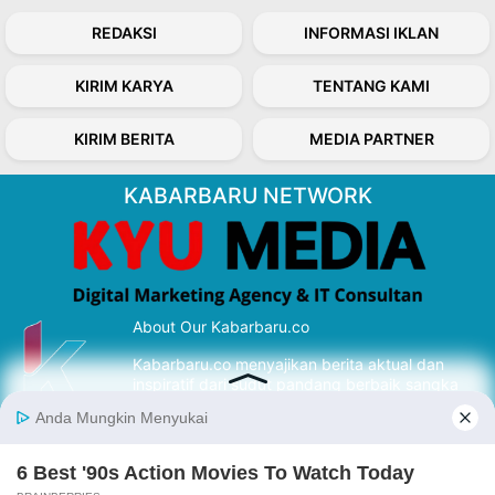
REDAKSI
INFORMASI IKLAN
KIRIM KARYA
TENTANG KAMI
KIRIM BERITA
MEDIA PARTNER
KABARBARU NETWORK
About Our Kabarbaru.co
Kabarbaru.co menyajikan berita aktual dan
inspiratif dari sudut pandang berbaik sangka
serta terverifikasi dari sumber yang tepat.
Follow Kabarbaru