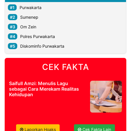
Purwakarta
Sumenep
Om Zein
Polres Purwakarta
Diskominfo Purwakarta
CEK FAKTA
Saifull Amzi: Menulis Lagu
sebagai Cara Merekam Realitas
Kehidupan
Laporkan Hoaks
Cek Fakta Lain