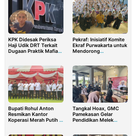
KPK Didesak Periksa
Pekraf: Inisiatif Komite
Haji Udik DRT Terkait
Ekraf Purwakarta untuk
Dugaan Praktik Mafia
Mendorong
Cukai Ilegal
Kewirausahaan Pelajar
Bupati Rohul Anton
Tangkal Hoax, GMC
Resmikan Kantor
Pamekasan Gelar
Koperasi Merah Putih di
Pendidikan Melek
Sontang
Media