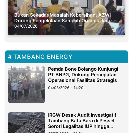
Bukan Sekadar Masalah Kebersihan, AZWI
Dorong Pengelolaan Sampah Organik Jadi
Solusi Krisis Iklim
04/07/2026
TAMBANG ENERGY
Pemda Bone Bolango Kunjungi
PT BNPG, Dukung Percepatan
Operasional Fasilitas Strategis
04/08/2026 - 14:20
IRGW Desak Audit Investigatif
Tambang Batu Bara di Pessel,
Soroti Legalitas IUP hingga
Stockpile