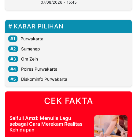
07/08/2026 - 15:45
KABAR PILIHAN
Purwakarta
Sumenep
Om Zein
Polres Purwakarta
Diskominfo Purwakarta
CEK FAKTA
Saifull Amzi: Menulis Lagu
sebagai Cara Merekam Realitas
Kehidupan