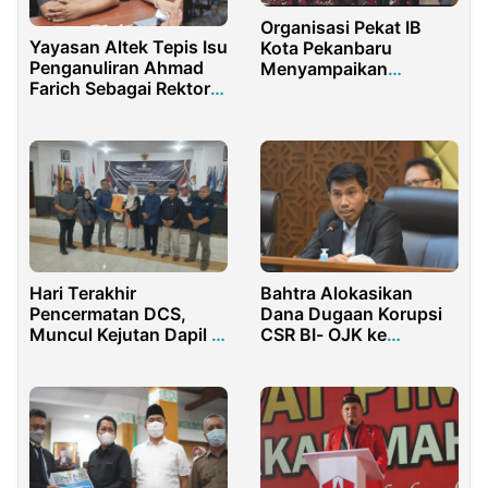
Organisasi Pekat IB
Yayasan Altek Tepis Isu
Kota Pekanbaru
Penganuliran Ahmad
Menyampaikan
Farich Sebagai Rektor
Dukungan Penuh
Unversitas Malahayati
Kepada Paslon Idaman
Hari Terakhir
Bahtra Alokasikan
Pencermatan DCS,
Dana Dugaan Korupsi
Muncul Kejutan Dapil 2
CSR BI- OJK ke
dan Dapil 3 Sidoarjo
Yayasan Fiktif