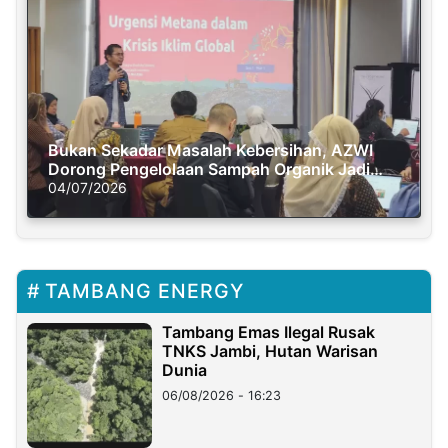
Bukan Sekadar Masalah Kebersihan, AZWI
Dorong Pengelolaan Sampah Organik Jadi
Solusi Krisis Iklim
04/07/2026
TAMBANG ENERGY
Tambang Emas Ilegal Rusak
TNKS Jambi, Hutan Warisan
Dunia
06/08/2026 - 16:23