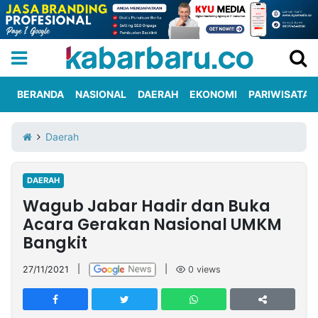
BERANDA
NASIONAL
DAERAH
EKONOMI
PARIWISATA
Informasi
KabarbaruTV
Kirim
Tentang
Daerah
Iklan
Berita
Kami
DAERAH
Berita
Wagub Jabar Hadir dan Buka
Nasional
International
Olahraga
Entertainment
Daerah
Pariwisata
Kuliner
Kolom
Acara Gerakan Nasional UMKM
Bangkit
Network
27/11/2021
|
|
0
views
PT
TREETAN