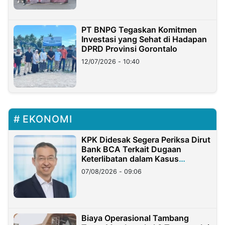
PT BNPG Tegaskan Komitmen
Investasi yang Sehat di Hadapan
DPRD Provinsi Gorontalo
12/07/2026 - 10:40
EKONOMI
KPK Didesak Segera Periksa Dirut
Bank BCA Terkait Dugaan
Keterlibatan dalam Kasus
Hilangnya Dana Nasabah Rp2,58
07/08/2026 - 09:06
Miliar
Biaya Operasional Tambang