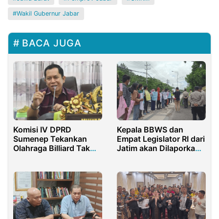
Wakil Gubernur Jabar
BACA JUGA
Komisi IV DPRD
Kepala BBWS dan
Sumenep Tekankan
Empat Legislator RI dari
Olahraga Billiard Tak
Jatim akan Dilaporkan
Jadi Tempat Perjudian
ke Kejati dan KPK