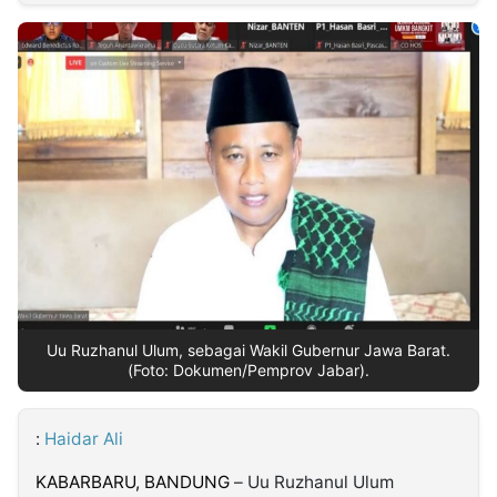
MULTIMEDIA
INDONESIA
Partner
Insight
Suara
Lens
Daily
Jalan
Idealita
Kita
Radar
Seedbacklink
NTB
Time
IDN
Jogja
Rakyat
News
Notice
Baru
Follow
Kabarbaru
Uu Ruzhanul Ulum, sebagai Wakil Gubernur Jawa Barat.
(Foto: Dokumen/Pemprov Jabar).
:
Haidar Ali
KABARBARU,
BANDUNG
– Uu Ruzhanul Ulum