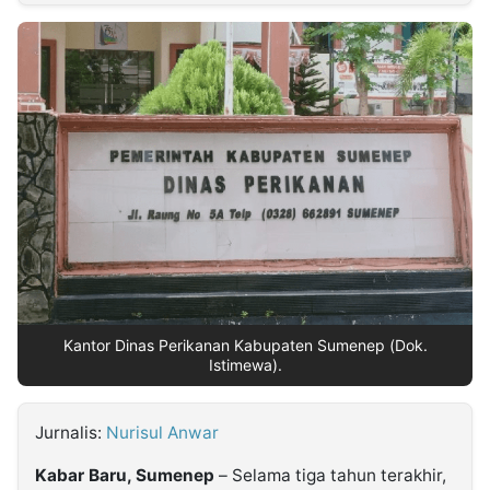
MULTIMEDIA
INDONESIA
Partner
Insight
Suara
Lens
Daily
Jalan
Idealita
Kita
Dinamikapost.com
Radar
Seedbacklink
NTB
Time
IDN
Jogja
Rakyat
News
Notice
Baru
Follow
Kabarbaru
Kantor Dinas Perikanan Kabupaten Sumenep (Dok.
Istimewa).
Jurnalis:
Nurisul Anwar
Kabar Baru, Sumenep
– Selama tiga tahun terakhir,