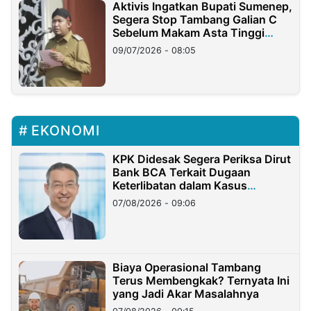
Aktivis Ingatkan Bupati Sumenep,
Segera Stop Tambang Galian C
Sebelum Makam Asta Tinggi
Longsor
09/07/2026 - 08:05
EKONOMI
KPK Didesak Segera Periksa Dirut
Bank BCA Terkait Dugaan
Keterlibatan dalam Kasus
Hilangnya Dana Nasabah Rp2,58
07/08/2026 - 09:06
Miliar
Biaya Operasional Tambang
Terus Membengkak? Ternyata Ini
yang Jadi Akar Masalahnya