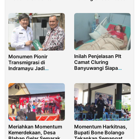
sebagai Calon Presiden
Jagung Nasional
Inilah Penjelasan Plt
Monumen Pionir
Camat Cluring
Transmigrasi di
Banyuwangi Siapa
Indramayu Jadi
Yang Harus
Tonggak Semangat
Bertanggung Jawab
Desa
Soal Tragedi Karnaval
Desa Sraten
Meriahkan Momentum
Momentum Harkitnas,
Kemerdekaan, Desa
Bupati Bone Bolango
Blaban Gelar Semarak
Tekankan Semangat