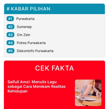
KABAR PILIHAN
Purwakarta
Sumenep
Om Zein
Polres Purwakarta
Diskominfo Purwakarta
CEK FAKTA
Saifull Amzi: Menulis Lagu
sebagai Cara Merekam Realitas
Kehidupan