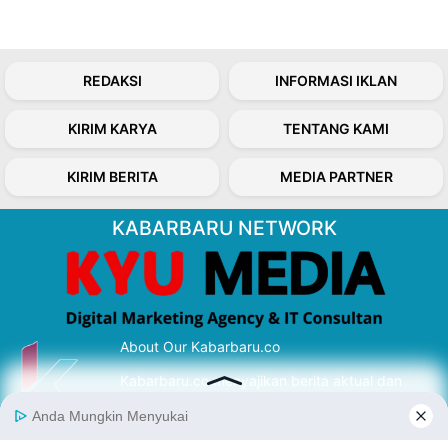
REDAKSI
INFORMASI IKLAN
KIRIM KARYA
TENTANG KAMI
KIRIM BERITA
MEDIA PARTNER
KABARBARU NETWORK
About Our Kabarbaru.co
Kabarbaru.co menyajikan berita aktual dan
inspiratif dari sudut pandang berbaik sangka
serta terverifikasi dari sumber yang tepat.