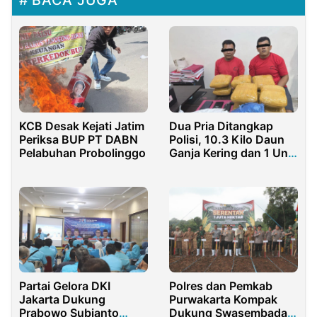
BACA JUGA
KCB Desak Kejati Jatim
Dua Pria Ditangkap
Periksa BUP PT DABN
Polisi, 10.3 Kilo Daun
Pelabuhan Probolinggo
Ganja Kering dan 1 Unit
Mobil Disita
Partai Gelora DKI
Polres dan Pemkab
Jakarta Dukung
Purwakarta Kompak
Prabowo Subianto
Dukung Swasembada