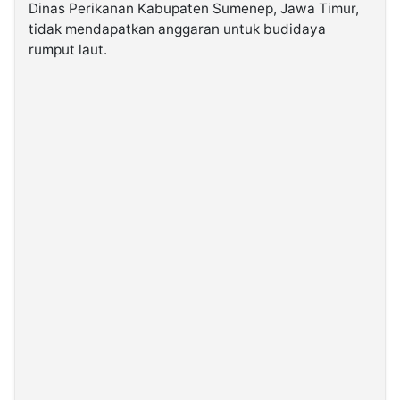
Dinas Perikanan Kabupaten Sumenep, Jawa Timur,
tidak mendapatkan anggaran untuk budidaya
©
rumput laut.
Kabarbaru.co
-
2026
PT.
Kabarbaru
Media
Holding