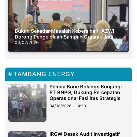
Bukan Sekadar Masalah Kebersihan, AZWI
Dorong Pengelolaan Sampah Organik Jadi
Solusi Krisis Iklim
04/07/2026
TAMBANG ENERGY
Pemda Bone Bolango Kunjungi
PT BNPG, Dukung Percepatan
Operasional Fasilitas Strategis
04/08/2026 - 14:20
IRGW Desak Audit Investigatif