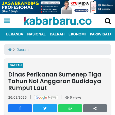
BERANDA
NASIONAL
DAERAH
EKONOMI
PARIWISATA
Informasi
KabarbaruTV
Kirim
Tentang
Daerah
Iklan
Berita
Kami
DAERAH
Berita
Dinas Perikanan Sumenep Tiga
Nasional
International
Olahraga
Entertainment
Daerah
Pariwisata
Kuliner
Kolom
Tahun Nol Anggaran Budidaya
Rumput Laut
Network
26/09/2025
|
|
6
views
PT
TREETAN