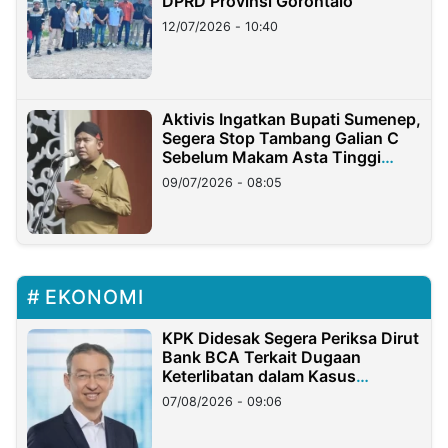
DPRD Provinsi Gorontalo
12/07/2026 - 10:40
Aktivis Ingatkan Bupati Sumenep,
Segera Stop Tambang Galian C
Sebelum Makam Asta Tinggi
Longsor
09/07/2026 - 08:05
EKONOMI
KPK Didesak Segera Periksa Dirut
Bank BCA Terkait Dugaan
Keterlibatan dalam Kasus
Hilangnya Dana Nasabah Rp2,58
07/08/2026 - 09:06
Miliar