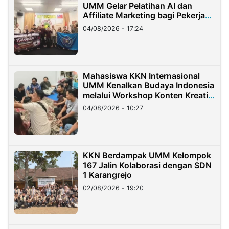
UMM Gelar Pelatihan AI dan
Affiliate Marketing bagi Pekerja
Migran Indonesia di Taiwan
04/08/2026 - 17:24
Mahasiswa KKN Internasional
UMM Kenalkan Budaya Indonesia
melalui Workshop Konten Kreatif
di Taiwan
04/08/2026 - 10:27
KKN Berdampak UMM Kelompok
167 Jalin Kolaborasi dengan SDN
1 Karangrejo
02/08/2026 - 19:20