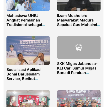
Mahasiswa UNEJ
Ilzam Musholeh:
Angkat Permainan
Masyarakat Madura
Tradisional sebagai
Sepakat Gus Muhaimin
Metode Pendidikan,
The Next 2024
Sabet Juara Nasional
SKK Migas Jabanusa-
KEI Cari Sumur Migas
Sosialisasi Aplikasi
Baru di Perairan
Bonai Darussalam
Kangean Sumenep
Service, Berikut
Layanan Fiturnya