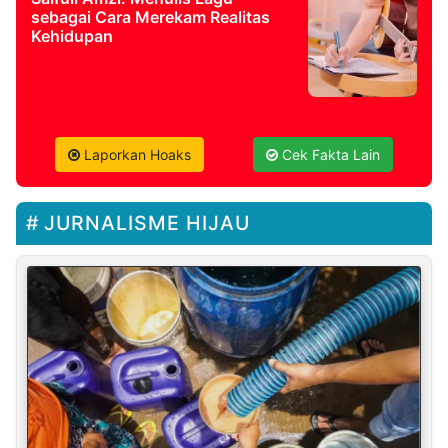
sebagai Cara Merekam Realitas
Kehidupan
Laporkan Hoaks
Cek Fakta Lain
JURNALISME HIJAU