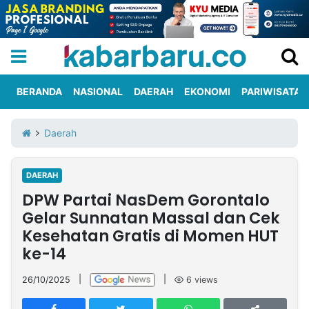
BERANDA
NASIONAL
DAERAH
EKONOMI
PARIWISATA
Informasi
KabarbaruTV
Kirim
Tentang
Daerah
Iklan
Berita
Kami
DAERAH
Berita
DPW Partai NasDem Gorontalo
Nasional
International
Olahraga
Entertainment
Daerah
Pariwisata
Kuliner
Kolom
Gelar Sunnatan Massal dan Cek
Kesehatan Gratis di Momen HUT
ke-14
Network
26/10/2025
|
|
6
views
PT
TREETAN