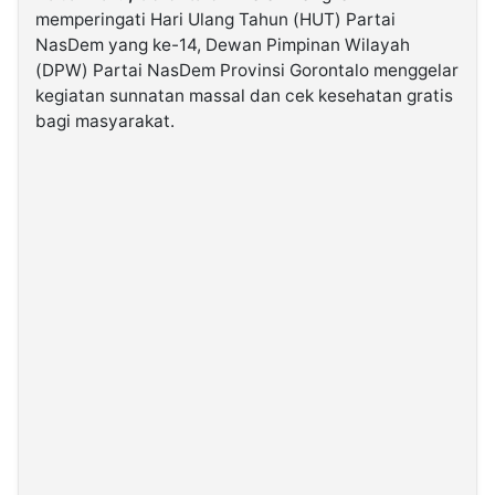
memperingati Hari Ulang Tahun (HUT) Partai
NasDem yang ke-14, Dewan Pimpinan Wilayah
©
(DPW) Partai NasDem Provinsi Gorontalo menggelar
Kabarbaru.co
-
kegiatan sunnatan massal dan cek kesehatan gratis
2026
bagi masyarakat.
PT.
Kabarbaru
Media
Holding