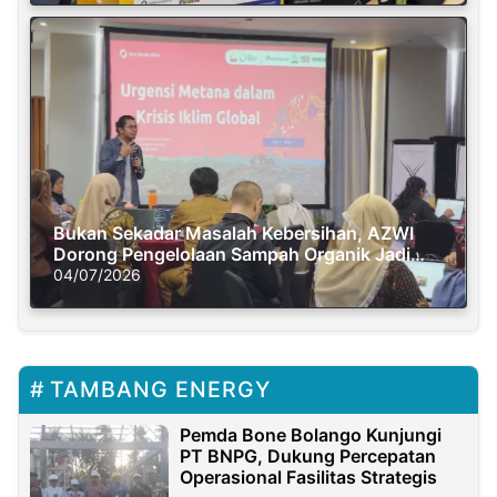
Bukan Sekadar Masalah Kebersihan, AZWI
Dorong Pengelolaan Sampah Organik Jadi
Solusi Krisis Iklim
04/07/2026
TAMBANG ENERGY
Pemda Bone Bolango Kunjungi
PT BNPG, Dukung Percepatan
Operasional Fasilitas Strategis