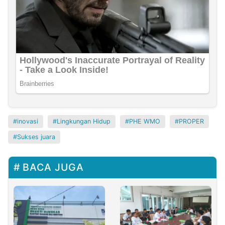
inovasi
Lingkungan Hidup
PHE WMO
PROPER
Sukses juara
BACA JUGA