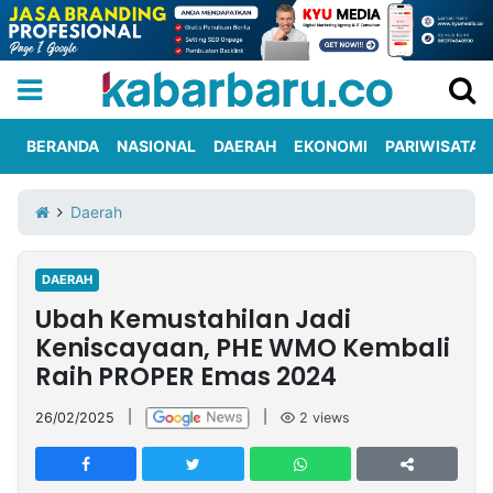
BERANDA
NASIONAL
DAERAH
EKONOMI
PARIWISATA
Informasi
KabarbaruTV
Kirim
Tentang
Daerah
Iklan
Berita
Kami
DAERAH
Berita
Ubah Kemustahilan Jadi
Nasional
International
Olahraga
Entertainment
Daerah
Pariwisata
Kuliner
Kolom
Keniscayaan, PHE WMO Kembali
Raih PROPER Emas 2024
Network
26/02/2025
|
|
2
views
PT
TREETAN