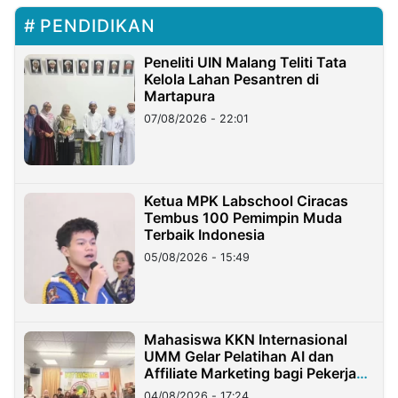
PENDIDIKAN
Peneliti UIN Malang Teliti Tata
Kelola Lahan Pesantren di
Martapura
07/08/2026 - 22:01
Ketua MPK Labschool Ciracas
Tembus 100 Pemimpin Muda
Terbaik Indonesia
05/08/2026 - 15:49
Mahasiswa KKN Internasional
UMM Gelar Pelatihan AI dan
Affiliate Marketing bagi Pekerja
Migran Indonesia di Taiwan
04/08/2026 - 17:24