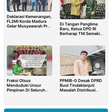
Deklarasi Kemenangan,
FL2MI Korda Madura
Di Tangan Panglima
Gelar Musyawarah Pra
Baru, Ketua DPD RI
Muswil Jawa Timur
Berharap TNI Semakin
Profesional
Fraksi Otsus
PPMIB-G Desak DPRD
Menduduki Unsur
Buol Tindaklanjuti
Pimpinan Di Seluruh
Masalah Distribusi
Tanah Papua
BBM