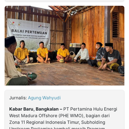
MULTIMEDIA
INDONESIA
Partner
Insight
Suara
Lens
Daily
Jalan
Idealita
Kita
Dinamikapost.com
Radar
Seedbacklink
NTB
Time
IDN
Jogja
Rakyat
News
Notice
Baru
Follow
Kabarbaru
Jurnalis:
Agung Wahyudi
Kabar Baru, Bangkalan –
PT Pertamina Hulu Energi
West Madura Offshore (PHE WMO), bagian dari
Zona 11 Regional Indonesia Timur, Subholding
Upstream Pertamina kembali meraih Program