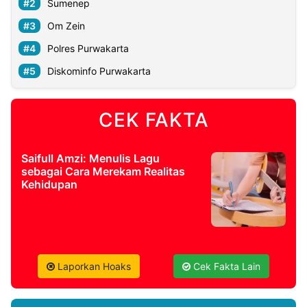
Sumenep
Om Zein
Polres Purwakarta
Diskominfo Purwakarta
CEK FAKTA
Saifull Amzi: Menulis Lagu
sebagai Cara Merekam Realitas
Kehidupan
Laporkan Hoaks
Cek Fakta Lain