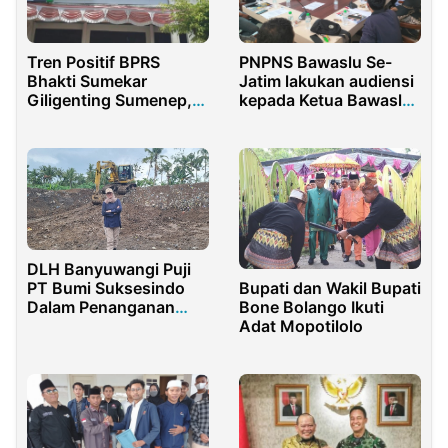
Tren Positif BPRS
PNPNS Bawaslu Se-
Bhakti Sumekar
Jatim lakukan audiensi
Giligenting Sumenep,
kepada Ketua Bawaslu
Jadi Pilihan Utama
Jatim
Warga
DLH Banyuwangi Puji
PT Bumi Suksesindo
Bupati dan Wakil Bupati
Dalam Penanganan
Bone Bolango Ikuti
Sampah
Adat Mopotilolo