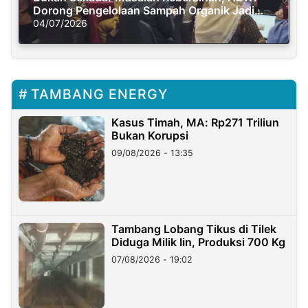
Dorong Pengelolaan Sampah Organik Jadi
Solusi Krisis Iklim
04/07/2026
TAMBANG ENERGY
Kasus Timah, MA: Rp271 Triliun
Bukan Korupsi
09/08/2026 - 13:35
Tambang Lobang Tikus di Tilek
Diduga Milik Iin, Produksi 700 Kg
07/08/2026 - 19:02