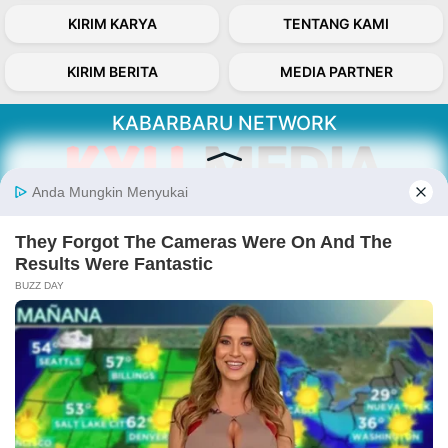
KIRIM KARYA
TENTANG KAMI
KIRIM BERITA
MEDIA PARTNER
KABARBARU NETWORK
About Our Kabarbaru.co
Kabarbaru.co menyajikan berita aktual dan
inspiratif dari sudut pandang berbaik sangka
serta terverifikasi dari sumber yang tepat.
Follow Kabarbaru