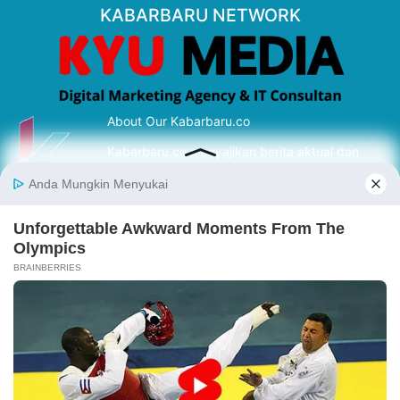
KABARBARU NETWORK
About Our Kabarbaru.co
Kabarbaru.co menyajikan berita aktual dan
inspiratif dari sudut pandang berbaik sangka
serta terverifikasi dari sumber yang tepat.
Follow Kabarbaru
Kabarbaru.co
Copyright © 2026. All rights reserved