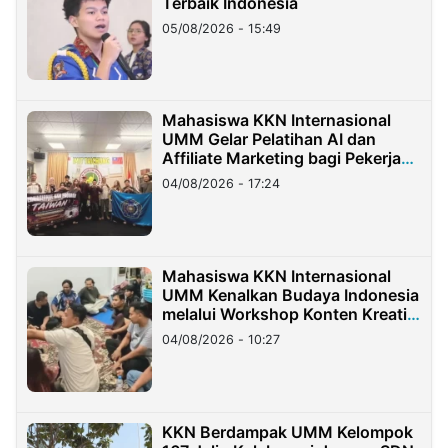
Terbaik Indonesia
05/08/2026 - 15:49
Mahasiswa KKN Internasional
UMM Gelar Pelatihan AI dan
Affiliate Marketing bagi Pekerja
Migran Indonesia di Taiwan
04/08/2026 - 17:24
Mahasiswa KKN Internasional
UMM Kenalkan Budaya Indonesia
melalui Workshop Konten Kreatif
di Taiwan
04/08/2026 - 10:27
KKN Berdampak UMM Kelompok