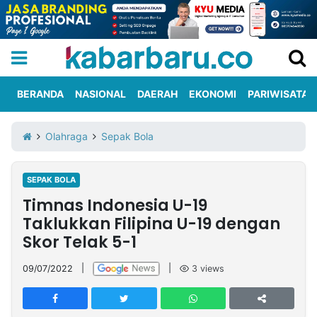
BERANDA
NASIONAL
DAERAH
EKONOMI
PARIWISATA
Informasi
KabarbaruTV
Kirim
Tentang
Olahraga
Sepak Bola
Iklan
Berita
Kami
SEPAK BOLA
Berita
Timnas Indonesia U-19
Nasional
International
Olahraga
Entertainment
Daerah
Pariwisata
Kuliner
Kolom
Taklukkan Filipina U-19 dengan
Skor Telak 5-1
Network
09/07/2022
|
|
3
views
PT
TREETAN