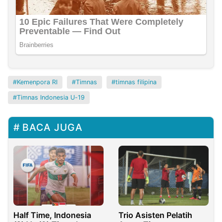
Kemenpora RI
Timnas
timnas filipina
Timnas Indonesia U-19
BACA JUGA
Half Time, Indonesia
Trio Asisten Pelatih