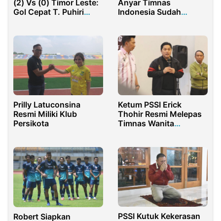
(2) Vs (0) Timor Leste:
Anyar Timnas
Gol Cepat T. Puhiri
Indonesia Sudah
Warnai Keunggulan
Bergabung
Indonesia
Prilly Latuconsina
Ketum PSSI Erick
Resmi Miliki Klub
Thohir Resmi Melepas
Persikota
Timnas Wanita
Indonesia ke Arab
Saudi
PSSI Kutuk Kekerasan
Robert Siapkan