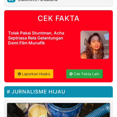
CEK FAKTA
Tolak Pakai Stuntman, Acha
Septriasa Rela Gelantungan
Demi Film Munafik
Laporkan Hoaks
Cek Fakta Lain
JURNALISME HIJAU