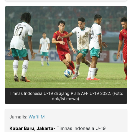
MULTIMEDIA
INDONESIA
Partner
Insight
Suara
Lens
Daily
Jalan
Idealita
Kita
Dinamikapost.com
Radar
Seedbacklink
NTB
Time
IDN
Jogja
Rakyat
News
Notice
Baru
Follow
Kabarbaru
Timnas Indonesia U-19 di ajang Piala AFF U-19 2022. (Foto:
dok/Istimewa).
Jurnalis:
Wafil M
Kabar Baru, Jakarta-
Timnas Indonesia U-19