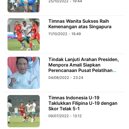
25/10/2022 - 19:44
©
Kabarbaru.co
Timnas Wanita Sukses Raih
-
2026
Kemenangan atas Singapura
11/10/2022 - 19:49
PT.
Kabarbaru
Media
Holding
Tindak Lanjuti Arahan Presiden,
Menpora Amali Siapkan
Perencanaan Pusat Pelatihan
Sepak Bola di IKN
04/08/2022 - 23:24
Timnas Indonesia U-19
Taklukkan Filipina U-19 dengan
Skor Telak 5-1
09/07/2022 - 13:12