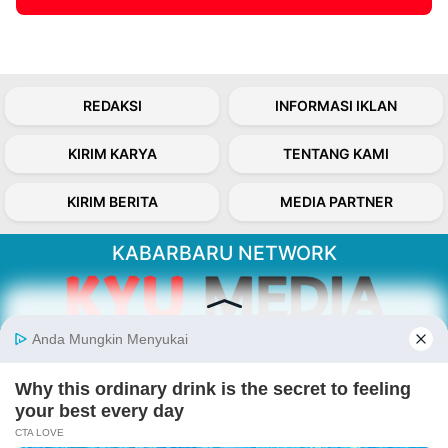
REDAKSI
INFORMASI IKLAN
KIRIM KARYA
TENTANG KAMI
KIRIM BERITA
MEDIA PARTNER
KABARBARU NETWORK
About Our Kabarbaru.co
Kabarbaru.co menyajikan berita aktual dan
inspiratif dari sudut pandang berbaik sangka
serta terverifikasi dari sumber yang tepat.