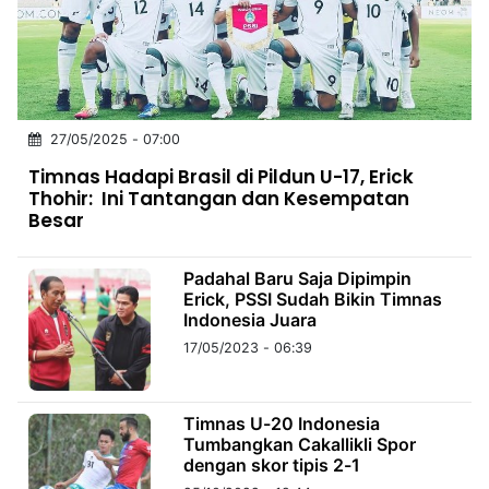
MULTIMEDIA
INDONESIA
Partner
27/05/2025 - 07:00
Insight
Suara
Lens
Daily
Jalan
Idealita
Kita
Radar
Seedbacklink
Timnas Hadapi Brasil di Pildun U-17, Erick
NTB
Time
IDN
Jogja
Rakyat
News
Notice
Baru
Thohir: Ini Tantangan dan Kesempatan
Besar
Follow
Kabarbaru
Padahal Baru Saja Dipimpin
Erick, PSSI Sudah Bikin Timnas
Indonesia Juara
17/05/2023 - 06:39
Timnas U-20 Indonesia
Tumbangkan Cakallikli Spor
dengan skor tipis 2-1