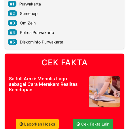
Purwakarta
Sumenep
Om Zein
Polres Purwakarta
Diskominfo Purwakarta
CEK FAKTA
Saifull Amzi: Menulis Lagu
sebagai Cara Merekam Realitas
Kehidupan
Laporkan Hoaks
Cek Fakta Lain