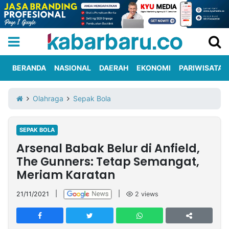
BERANDA
NASIONAL
DAERAH
EKONOMI
PARIWISATA
Informasi
KabarbaruTV
Kirim
Tentang
Olahraga
Sepak Bola
Iklan
Berita
Kami
SEPAK BOLA
Berita
Arsenal Babak Belur di Anfield,
Nasional
International
Olahraga
Entertainment
Daerah
Pariwisata
Kuliner
Kolom
The Gunners: Tetap Semangat,
Meriam Karatan
Network
21/11/2021
|
|
2
views
PT
TREETAN