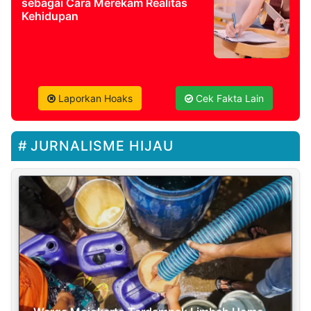
sebagai Cara Merekam Realitas
Kehidupan
Laporkan Hoaks
Cek Fakta Lain
JURNALISME HIJAU