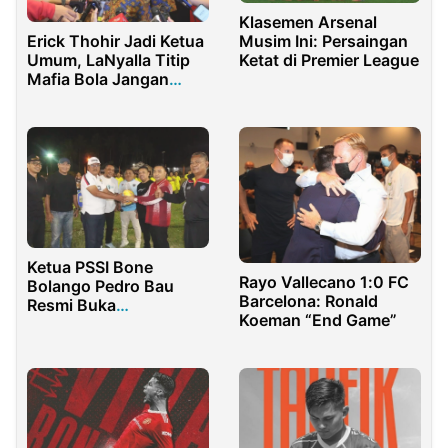
Klasemen Arsenal
Erick Thohir Jadi Ketua
Musim Ini: Persaingan
Umum, LaNyalla Titip
Ketat di Premier League
Mafia Bola Jangan
Masuk Lagi di PSSI
Ketua PSSI Bone
Rayo Vallecano 1:0 FC
Bolango Pedro Bau
Barcelona: Ronald
Resmi Buka
Koeman “End Game”
Botupingge Cup 30K:
Geliat Sepak Bola
Botupingge Mulai
Menyala