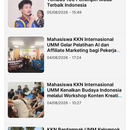
Terbaik Indonesia
05/08/2026 - 15:49
Mahasiswa KKN Internasional
UMM Gelar Pelatihan AI dan
Affiliate Marketing bagi Pekerja
Migran Indonesia di Taiwan
04/08/2026 - 17:24
Mahasiswa KKN Internasional
UMM Kenalkan Budaya Indonesia
melalui Workshop Konten Kreatif
di Taiwan
04/08/2026 - 10:27
KKN Berdampak UMM Kelompok