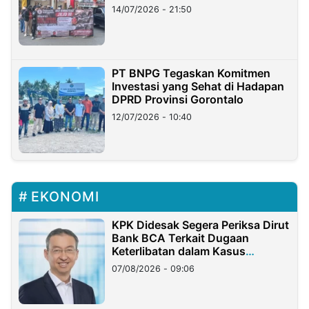
Lampung
14/07/2026 - 21:50
PT BNPG Tegaskan Komitmen
Investasi yang Sehat di Hadapan
DPRD Provinsi Gorontalo
12/07/2026 - 10:40
EKONOMI
KPK Didesak Segera Periksa Dirut
Bank BCA Terkait Dugaan
Keterlibatan dalam Kasus
Hilangnya Dana Nasabah Rp2,58
07/08/2026 - 09:06
Miliar