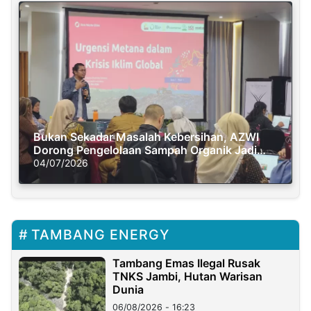
Bukan Sekadar Masalah Kebersihan, AZWI
Dorong Pengelolaan Sampah Organik Jadi
Solusi Krisis Iklim
04/07/2026
TAMBANG ENERGY
Tambang Emas Ilegal Rusak
TNKS Jambi, Hutan Warisan
Dunia
06/08/2026 - 16:23