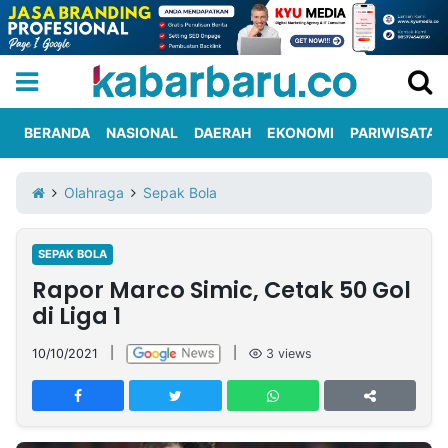
BERANDA
NASIONAL
DAERAH
EKONOMI
PARIWISATA
Informasi
KabarbaruTV
Kirim
Tentang
Olahraga
Sepak Bola
Iklan
Berita
Kami
SEPAK BOLA
Berita
Rapor Marco Simic, Cetak 50 Gol
Nasional
International
Olahraga
Entertainment
Daerah
Pariwisata
Kuliner
Kolom
di Liga 1
10/10/2021
|
|
3
views
Network
PT
TREETAN