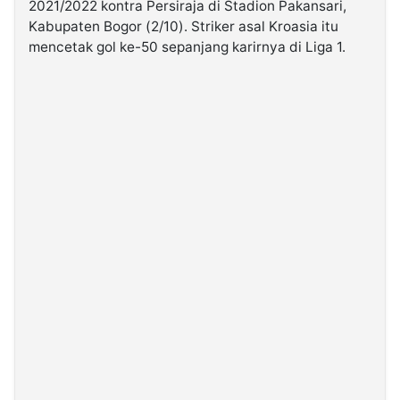
2021/2022 kontra Persiraja di Stadion Pakansari,
Kabupaten Bogor (2/10). Striker asal Kroasia itu
©
mencetak gol ke-50 sepanjang karirnya di Liga 1.
Kabarbaru.co
-
2026
PT.
Kabarbaru
Media
Holding