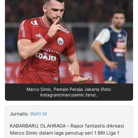
MULTIMEDIA
INDONESIA
Partner
Insight
Suara
Lens
Daily
Jalan
Idealita
Kita
Dinamikapost.com
Radar
Seedbacklink
NTB
Time
IDN
Jogja
Rakyat
News
Notice
Baru
Follow
Kabarbaru
Marco Simic, Pemain Persija Jakarta (foto:
instagram/marcosimic.fans)..
Jurnalis:
Wafil M
KABARBARU, OLAHRAGA – Rapor fantastis dikreasi
Marco Simic dalam laga penutup seri 1 BRI Liga 1