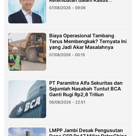
Hilangnya Dana Nasabah Rp2,58
07/08/2026 - 09:06
Miliar
Biaya Operasional Tambang
Terus Membengkak? Ternyata Ini
yang Jadi Akar Masalahnya
07/08/2026 - 00:15
PT Paramitra Alfa Sekuritas dan
Sejumlah Nasabah Tuntut BCA
Ganti Rugi Rp2,8 Triliun
06/08/2026 - 22:51
LMPP Jambi Desak Pengusutan
Dana CSR Rp47 Miliar PetroChina