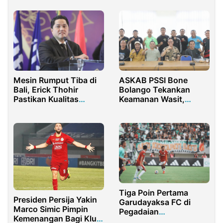
Indonesia
Sepak Bola
ASKAB PSSI Bone
Mesin Rumput Tiba di
Bolango Tekankan
Bali, Erick Thohir
Keamanan Wasit,
Pastikan Kualitas
Pemain, Suporter
Lapangan Piala Dunia
U20
Tiga Poin Pertama
Presiden Persija Yakin
Garudayaksa FC di
Marco Simic Pimpin
Pegadaian
Kemenangan Bagi Klub
Championship