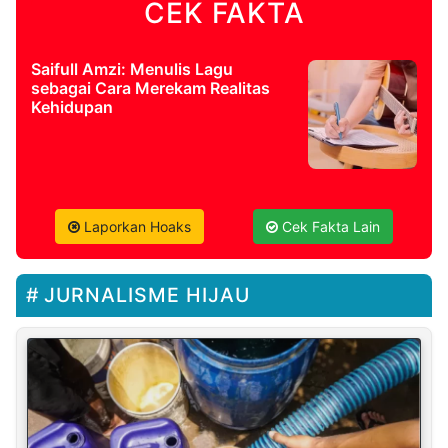
CEK FAKTA
Saifull Amzi: Menulis Lagu
sebagai Cara Merekam Realitas
Kehidupan
Laporkan Hoaks
Cek Fakta Lain
JURNALISME HIJAU