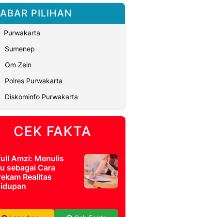
ABAR PILIHAN
Purwakarta
Sumenep
Om Zein
Polres Purwakarta
Diskominfo Purwakarta
CEK FAKTA
full Amzi: Menulis
u sebagai Cara
ekam Realitas
idupan