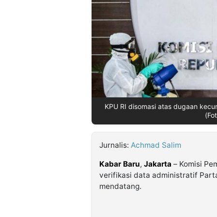
©
Kabarbaru.co
-
2026
PT.
Kabarbaru
Media
Holding
KPU RI disomasi atas dugaan kecur
(Fo
Jurnalis:
Achmad Salim
Kabar Baru
,
Jakarta
– Komisi Pe
verifikasi data administratif Par
mendatang.