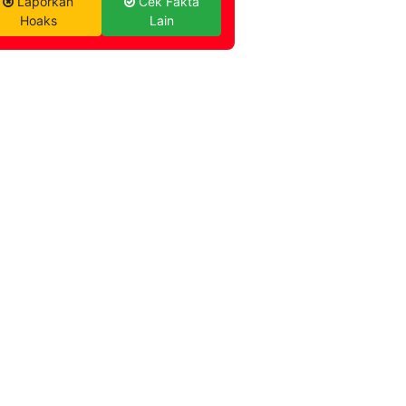
Laporkan
Cek Fakta
Hoaks
Lain