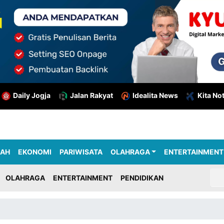
Daily Jogja
Jalan Rakyat
Idealita News
Kita No
RAH
EKONOMI
PARIWISATA
OLAHRAGA
ENTERTAINMENT
OLAHRAGA
ENTERTAINMENT
PENDIDIKAN