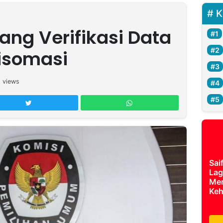
K
ang Verifikasi Data
Disomasi
3
views
Sai
Lag
Mer
Keh