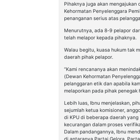
Pihaknya juga akan mengajukan
Kehormatan Penyelenggara Pemilu
penanganan serius atas pelanggar
Menurutnya, ada 8-9 pelapor dar
telah melapor kepada pihaknya.
Walau begitu, kuasa hukum tak m
daerah pihak pelapor.
“Kami rencananya akan menindakla
(Dewan Kehormatan Penyelenggar
pelanggaran etik dan apabila ka
melaporkan pada pihak penegak h
Lebih luas, Ibnu menjelaskan, p
sejumlah ketua komisioner, angg
di KPU di beberapa daerah yan
kecurangan dalam proses verifikas
Dalam pandangannya, Ibnu mendu
di antaranya Partai Gelora, Part