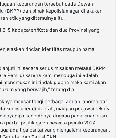
 dugaan kecurangan tersebut pada Dewan
 (DKPP) dan pihak Kepolisian agar dilakukan
an etik yang ditemuinya itu.
i 3-5 Kabupaten/Kota dan dua Provinsi yang
enjelaskan rincian identitas maupun nama
njuti ini secara serius misalkan melalui DKPP
a Pemilu) karena kami menduga ini adalah
mi menemukan ini tindak pidana maka kami akan
ukum yang berwajib,” terang dia.
ihaknya mengantongi berbagai aduan laporan dari
ota komisioner di daerah, maupun pegawai teknis
g menyampaikan adanya dugaan pemalsuan atau
i partai politik calon peserta pemilu 2024.
ga ada tiga partai yang mengalami kecurangan,
ai Garuda, dan Partai PKN.