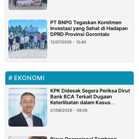
PT BNPG Tegaskan Komitmen
Investasi yang Sehat di Hadapan
DPRD Provinsi Gorontalo
12/07/2026 - 10:40
EKONOMI
KPK Didesak Segera Periksa Dirut
Bank BCA Terkait Dugaan
Keterlibatan dalam Kasus
Hilangnya Dana Nasabah Rp2,58
07/08/2026 - 09:06
Miliar
Biaya Operasional Tambang