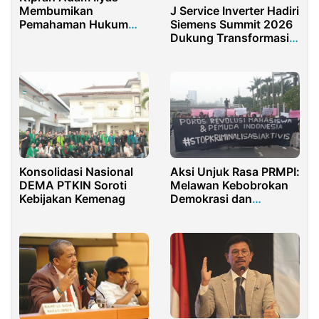
Membumikan
J Service Inverter Hadiri
Pemahaman Hukum
Siemens Summit 2026
Lewat Literasi Hukum
Dukung Transformasi
Indonesia
Digital
Konsolidasi Nasional
Aksi Unjuk Rasa PRMPI:
DEMA PTKIN Soroti
Melawan Kebobrokan
Kebijakan Kemenag
Demokrasi dan
Kriminalisasi Aktivis di
Indonesia