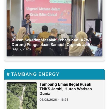
Bukan Sekadar Masalah Kebersihan, AZWI
Dorong Pengelolaan Sampah Organik Jadi
Solusi Krisis Iklim
04/07/2026
TAMBANG ENERGY
Tambang Emas Ilegal Rusak
TNKS Jambi, Hutan Warisan
Dunia
06/08/2026 - 16:23