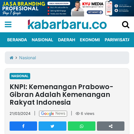
BERANDA
NASIONAL
DAERAH
EKONOMI
PARIWISATA
Informasi
KabarbaruTV
Kirim
Tentang
Nasional
Iklan
Berita
Kami
NASIONAL
Berita
KNPI: Kemenangan Prabowo-
Nasional
International
Olahraga
Entertainment
Daerah
Pariwisata
Kuliner
Kolom
Gibran Adalah Kemenangan
Rakyat Indonesia
Network
21/03/2024
|
|
6
views
PT
TREETAN