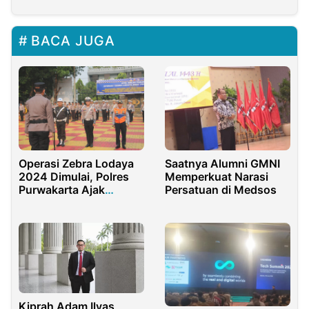
BACA JUGA
Saatnya Alumni GMNI
Operasi Zebra Lodaya
Memperkuat Narasi
2024 Dimulai, Polres
Persatuan di Medsos
Purwakarta Ajak
Masyarakat Tertib
Berlalu Lintas
Kiprah Adam Ilyas