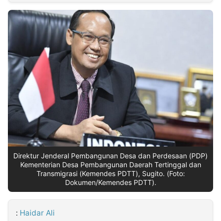
MULTIMEDIA
INDONESIA
Partner
Insight
Suara
Lens
Daily
Jalan
Idealita
Kita
Dinamikapost.com
Radar
Seedbacklink
NTB
Time
IDN
Jogja
Rakyat
News
Notice
Baru
Follow
Kabarbaru
Direktur Jenderal Pembangunan Desa dan Perdesaan (PDP)
Kementerian Desa Pembangunan Daerah Tertinggal dan
Transmigrasi (Kemendes PDTT), Sugito. (Foto:
Dokumen/Kemendes PDTT).
:
Haidar Ali