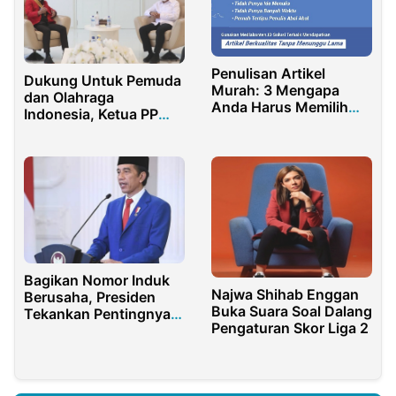
Penulisan Artikel
Dukung Untuk Pemuda
Murah: 3 Mengapa
dan Olahraga
Anda Harus Memilih
Indonesia, Ketua PP
Mediakonten.id untuk
PMKRI Apresiasi
Artikel SEO Berkualitas
Kepada Menpora
Bagikan Nomor Induk
Najwa Shihab Enggan
Berusaha, Presiden
Buka Suara Soal Dalang
Tekankan Pentingnya
Pengaturan Skor Liga 2
Izin bagi UMKM