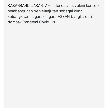
KABARBARU,
JAKARTA
– Indonesia meyakini konsep
pembangunan berkelanjutan sebagai kunci
©
Kabarbaru.co
kebangkitan negara-negara ASEAN bangkit dari
-
2026
dampak Pandemi Covid-19.
PT.
Kabarbaru
Media
Holding