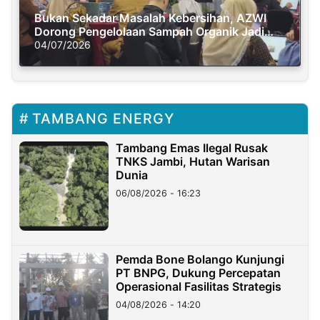
Bukan Sekadar Masalah Kebersihan, AZWI
Dorong Pengelolaan Sampah Organik Jadi
Solusi Krisis Iklim
04/07/2026
TAMBANG ENERGY
Tambang Emas Ilegal Rusak
TNKS Jambi, Hutan Warisan
Dunia
06/08/2026 - 16:23
Pemda Bone Bolango Kunjungi
PT BNPG, Dukung Percepatan
Operasional Fasilitas Strategis
04/08/2026 - 14:20