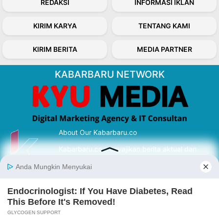
REDAKSI
INFORMASI IKLAN
KIRIM KARYA
TENTANG KAMI
KIRIM BERITA
MEDIA PARTNER
KABARBARU NETWORK
About Our Kabarbaru.co
Kabarbaru.co menyajikan berita aktual dan
inspiratif dari sudut pandang berbaik sangka
serta terverifikasi dari sumber yang tepat.
Follow Kabarbaru