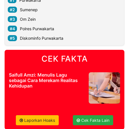
Purwakarta
Sumenep
Om Zein
Polres Purwakarta
Diskominfo Purwakarta
CEK FAKTA
Saifull Amzi: Menulis Lagu
sebagai Cara Merekam Realitas
Kehidupan
Laporkan Hoaks
Cek Fakta Lain