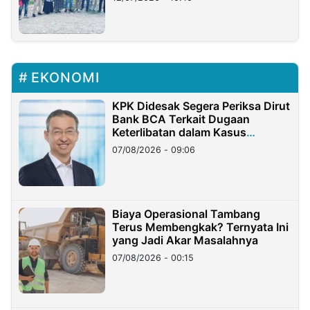
EKONOMI
KPK Didesak Segera Periksa Dirut
Bank BCA Terkait Dugaan
Keterlibatan dalam Kasus
Hilangnya Dana Nasabah Rp2,58
07/08/2026 - 09:06
Miliar
Biaya Operasional Tambang
Terus Membengkak? Ternyata Ini
yang Jadi Akar Masalahnya
07/08/2026 - 00:15