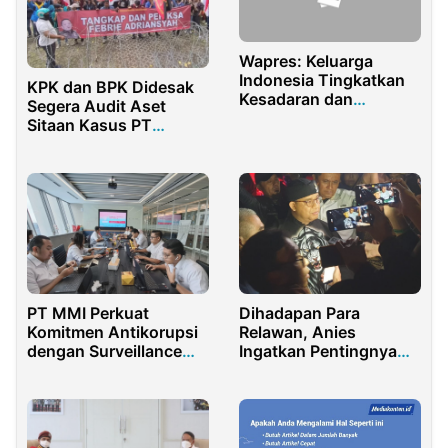
Wapres: Keluarga
Indonesia Tingkatkan
KPK dan BPK Didesak
Kesadaran dan
Segera Audit Aset
Kewaspadaan Hadapi
Sitaan Kasus PT
Bencana
Jiwasraya
PT MMI Perkuat
Dihadapan Para
Komitmen Antikorupsi
Relawan, Anies
dengan Surveillance
Ingatkan Pentingnya
ISO 37001:2016 di
Kebersamaan
Momen HAKORDIA