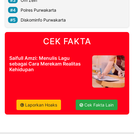
Om Zein
Polres Purwakarta
Diskominfo Purwakarta
CEK FAKTA
Saifull Amzi: Menulis Lagu
sebagai Cara Merekam Realitas
Kehidupan
Laporkan Hoaks
Cek Fakta Lain