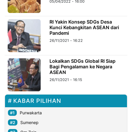
05/04/2022 - 16:00
©
Kabarbaru.co
RI Yakin Konsep SDGs Desa
-
2026
Kunci Kebangkitan ASEAN dari
Pandemi
26/11/2021 - 16:22
PT.
Kabarbaru
Media
Holding
Lokalkan SDGs Global RI Siap
Bagi Pengalaman ke Negara
ASEAN
26/11/2021 - 16:15
KABAR PILIHAN
Purwakarta
Sumenep