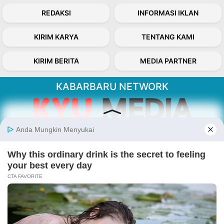
REDAKSI
INFORMASI IKLAN
KIRIM KARYA
TENTANG KAMI
KIRIM BERITA
MEDIA PARTNER
KABARBARU NETWORK
About Our Kabarbaru.co
Kabarbaru.co menyajikan berita aktual dan
inspiratif dari sudut pandang berbaik sangka
serta terverifikasi dari sumber yang tepat.
Follow Kabarbaru