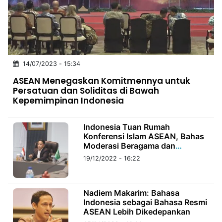
MULTIMEDIA
INDONESIA
Partner
14/07/2023 - 15:34
Insight
Suara
Lens
Daily
Jalan
Idealita
Kita
Radar
Seedbacklink
ASEAN Menegaskan Komitmennya untuk
NTB
Time
IDN
Jogja
Rakyat
News
Notice
Baru
Persatuan dan Soliditas di Bawah
Kepemimpinan Indonesia
Follow
Kabarbaru
Indonesia Tuan Rumah
Konferensi Islam ASEAN, Bahas
Moderasi Beragama dan
Pencegahan Ekstremisme
19/12/2022 - 16:22
Nadiem Makarim: Bahasa
Indonesia sebagai Bahasa Resmi
ASEAN Lebih Dikedepankan