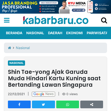
BERANDA
NASIONAL
DAERAH
EKONOMI
PARIWISATA
Informasi
KabarbaruTV
Kirim
Tentang
Nasional
Iklan
Berita
Kami
NASIONAL
Berita
Shin Tae-yong Ajak Garuda
Nasional
International
Olahraga
Entertainment
Daerah
Pariwisata
Kuliner
Kolom
Muda Hindari Kartu Kuning saat
Bertanding Lawan Singapura
Network
22/12/2021
|
|
0
views
PT
TREETAN