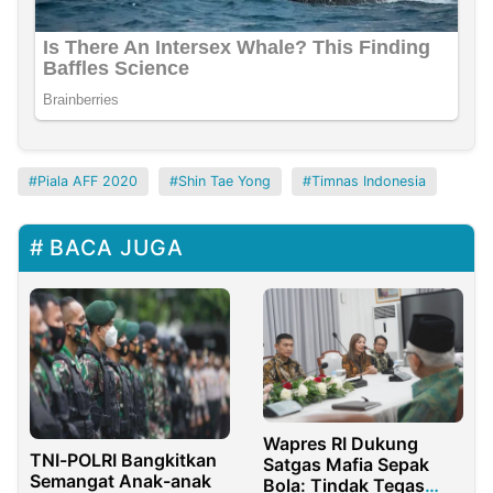
Piala AFF 2020
Shin Tae Yong
Timnas Indonesia
BACA JUGA
Wapres RI Dukung
TNI-POLRI Bangkitkan
Satgas Mafia Sepak
Semangat Anak-anak
Bola: Tindak Tegas