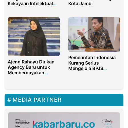
Kekayaan Intelektual
Kota Jambi
Ada Dampak Positif
Pemerintah Indonesia
Ajeng Rahayu Dirikan
Kurang Serius
Agency Baru untuk
Mengelola BPJS
Memberdayakan
Kesehatan
Perempuan: Kini
Mereka Bisa Berdaya
dan Menghasilkan
Uang Hanya dengan
MEDIA PARTNER
Smartphone