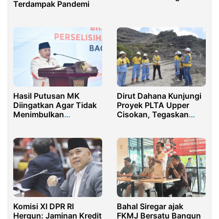
Terdampak Pandemi
Sampai ke Akarnya
Hasil Putusan MK
Dirut Dahana Kunjungi
Diingatkan Agar Tidak
Proyek PLTA Upper
Menimbulkan
Cisokan, Tegaskan
Kegaduhan
Komitmen K3 dan Mutu
Kerja
Komisi XI DPR RI
Bahal Siregar ajak
Hergun: Jaminan Kredit
FKMJ Bersatu Bangun