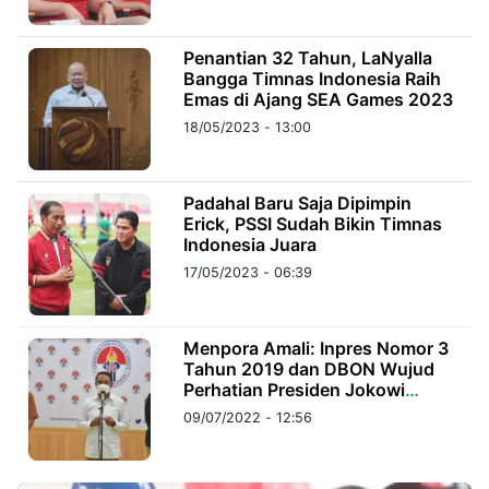
©
Penantian 32 Tahun, LaNyalla
Kabarbaru.co
Bangga Timnas Indonesia Raih
-
2026
Emas di Ajang SEA Games 2023
18/05/2023 - 13:00
PT.
Kabarbaru
Media
Holding
Padahal Baru Saja Dipimpin
Erick, PSSI Sudah Bikin Timnas
Indonesia Juara
17/05/2023 - 06:39
Menpora Amali: Inpres Nomor 3
Tahun 2019 dan DBON Wujud
Perhatian Presiden Jokowi
Terhadap Sepakbola Indonesia
09/07/2022 - 12:56