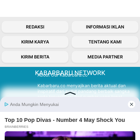
REDAKSI
INFORMASI IKLAN
KIRIM KARYA
TENTANG KAMI
KIRIM BERITA
MEDIA PARTNER
KABARBARU NETWORK
About Our Kabarbaru.co
Kabarbaru.co menyajikan berita aktual dan
inspiratif dari sudut pandang berbaik sangka
serta terverifikasi dari sumber yang tepat.
Follow Kabarbaru