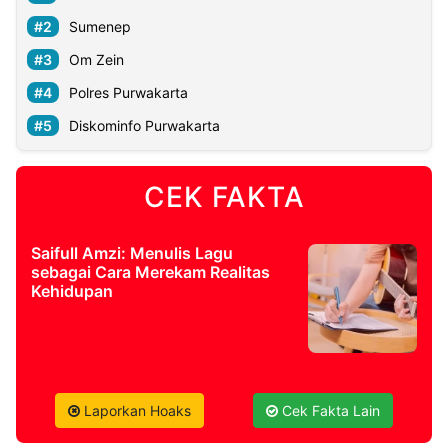
Sumenep
Om Zein
Polres Purwakarta
Diskominfo Purwakarta
CEK FAKTA
Saifull Amzi: Menulis Lagu
sebagai Cara Merekam Realitas
Kehidupan
Laporkan Hoaks
Cek Fakta Lain