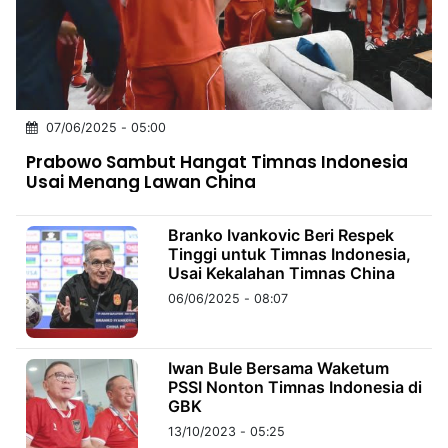
MULTIMEDIA
INDONESIA
Partner
07/06/2025 - 05:00
Insight
Suara
Lens
Daily
Jalan
Idealita
Kita
Dinamikapost.com
Radar
Seedbacklink
Prabowo Sambut Hangat Timnas Indonesia
NTB
Time
IDN
Jogja
Rakyat
News
Notice
Baru
Usai Menang Lawan China
Follow
Kabarbaru
Branko Ivankovic Beri Respek
Tinggi untuk Timnas Indonesia,
Usai Kekalahan Timnas China
06/06/2025 - 08:07
Iwan Bule Bersama Waketum
PSSI Nonton Timnas Indonesia di
GBK
13/10/2023 - 05:25