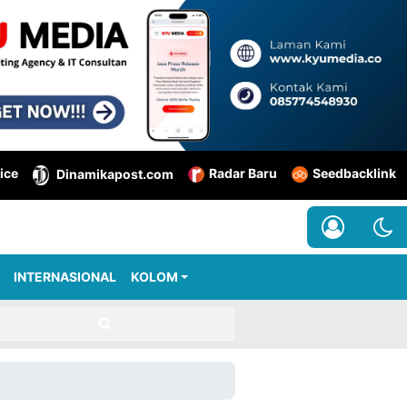
ice
Radar Baru
Seedbacklink
Dinamikapost.com
INTERNASIONAL
KOLOM