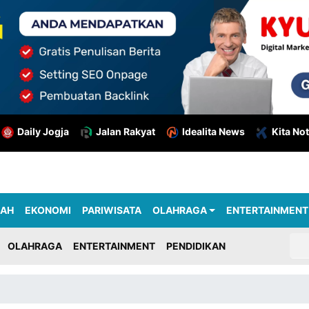
Daily Jogja
Jalan Rakyat
Idealita News
Kita Not
RAH
EKONOMI
PARIWISATA
OLAHRAGA
ENTERTAINMENT
OLAHRAGA
ENTERTAINMENT
PENDIDIKAN