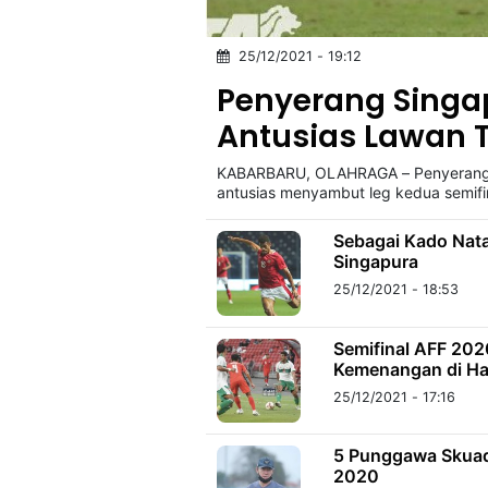
25/12/2021 - 19:12
©
Kabarbaru.co
Penyerang Singa
-
2026
Antusias Lawan 
KABARBARU, OLAHRAGA – Penyerang 
PT.
Kabarbaru
antusias menyambut leg kedua semifi
Media
Holding
Sebagai Kado Nata
Singapura
25/12/2021 - 18:53
Semifinal AFF 202
Kemenangan di Har
25/12/2021 - 17:16
5 Punggawa Skuad
2020