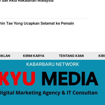
e Sali Akui Kekalahan Malaysia
Shin Tae Yong Ucapkan Selamat ke Pemain
 IKLAN
KIRIM KARYA
TENTANG KAMI
KIR
KABARBARU NETWORK