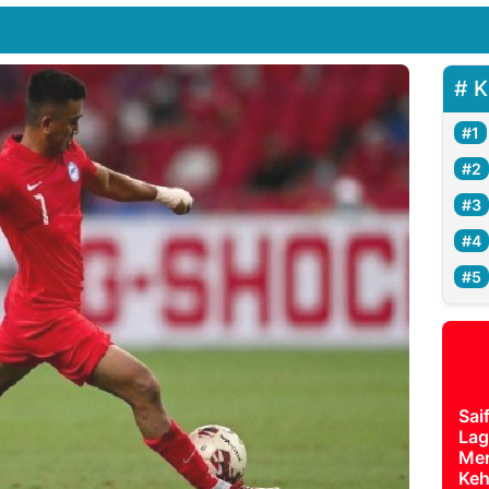
K
Sai
Lag
Mer
Keh