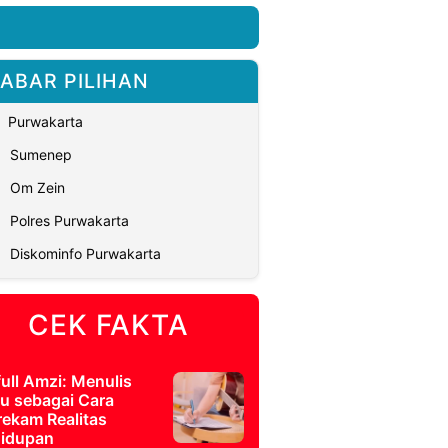
ABAR PILIHAN
Purwakarta
Sumenep
Om Zein
Polres Purwakarta
Diskominfo Purwakarta
CEK FAKTA
full Amzi: Menulis
u sebagai Cara
ekam Realitas
idupan