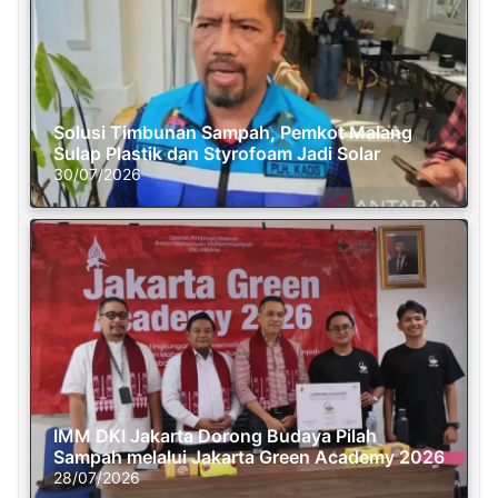
Solusi Timbunan Sampah, Pemkot Malang
Sulap Plastik dan Styrofoam Jadi Solar
30/07/2026
IMM DKI Jakarta Dorong Budaya Pilah
Sampah melalui Jakarta Green Academy 2026
28/07/2026