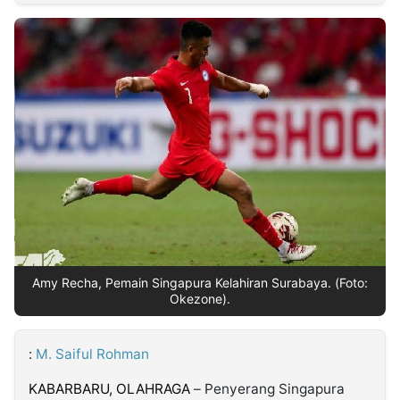
MULTIMEDIA
INDONESIA
Partner
Insight
Suara
Lens
Daily
Jalan
Idealita
Kita
Radar
Seedbacklink
NTB
Time
IDN
Jogja
Rakyat
News
Notice
Baru
Follow
Kabarbaru
Amy Recha, Pemain Singapura Kelahiran Surabaya. (Foto:
Okezone).
:
M. Saiful Rohman
KABARBARU, OLAHRAGA
– Penyerang Singapura