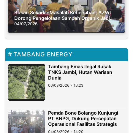
Bukan Sekadar Masalah Kebersihan, AZWI
Dorong Pengelolaan Sampah Organik Jadi
Solusi Krisis Iklim
04/07/2026
TAMBANG ENERGY
Tambang Emas Ilegal Rusak
TNKS Jambi, Hutan Warisan
Dunia
06/08/2026 - 16:23
Pemda Bone Bolango Kunjungi
PT BNPG, Dukung Percepatan
Operasional Fasilitas Strategis
04/08/2026 - 14:20