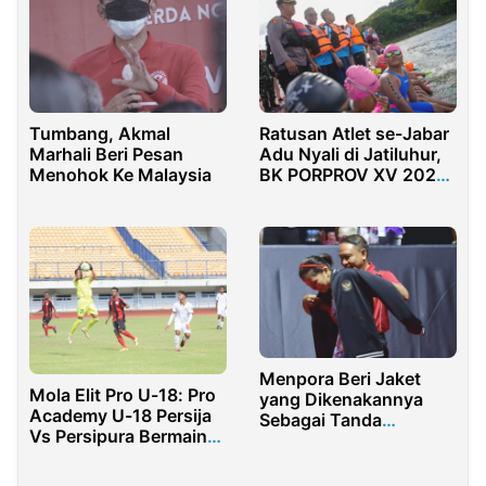
Tumbang, Akmal
Ratusan Atlet se-Jabar
Marhali Beri Pesan
Adu Nyali di Jatiluhur,
Menohok Ke Malaysia
BK PORPROV XV 2026
OWS Bergulir di
Purwakarta
Menpora Beri Jaket
Mola Elit Pro U-18: Pro
yang Dikenakannya
Academy U-18 Persija
Sebagai Tanda
Vs Persipura Bermain
Kenangan Untuk
Imbang
Greysia