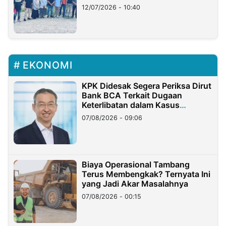
12/07/2026 - 10:40
EKONOMI
KPK Didesak Segera Periksa Dirut
Bank BCA Terkait Dugaan
Keterlibatan dalam Kasus
Hilangnya Dana Nasabah Rp2,58
07/08/2026 - 09:06
Miliar
Biaya Operasional Tambang
Terus Membengkak? Ternyata Ini
yang Jadi Akar Masalahnya
07/08/2026 - 00:15