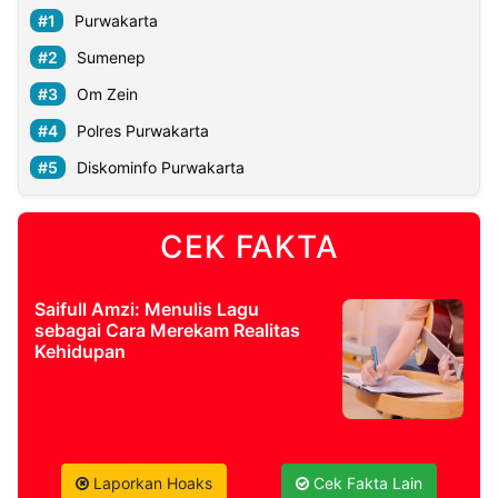
Purwakarta
Sumenep
Om Zein
Polres Purwakarta
Diskominfo Purwakarta
CEK FAKTA
Saifull Amzi: Menulis Lagu
sebagai Cara Merekam Realitas
Kehidupan
Laporkan Hoaks
Cek Fakta Lain