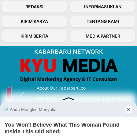
REDAKSI
INFORMASI IKLAN
KIRIM KARYA
TENTANG KAMI
KIRIM BERITA
MEDIA PARTNER
KABARBARU NETWORK
About Our Kabarbaru.co
Kabarbaru.co menyajikan berita aktual dan
inspiratif dari sudut pandang berbaik sangka
serta terverifikasi dari sumber yang tepat.
Follow Kabarbaru