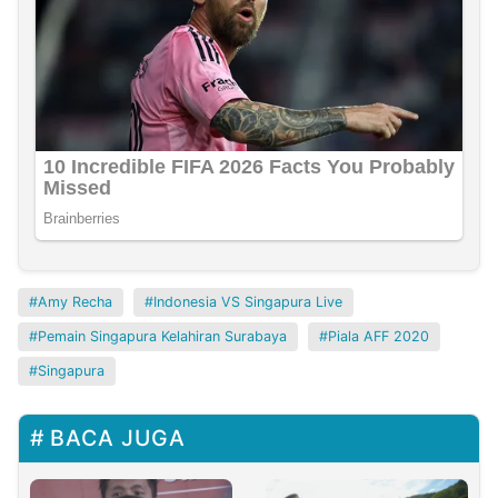
Amy Recha
Indonesia VS Singapura Live
Pemain Singapura Kelahiran Surabaya
Piala AFF 2020
Singapura
BACA JUGA