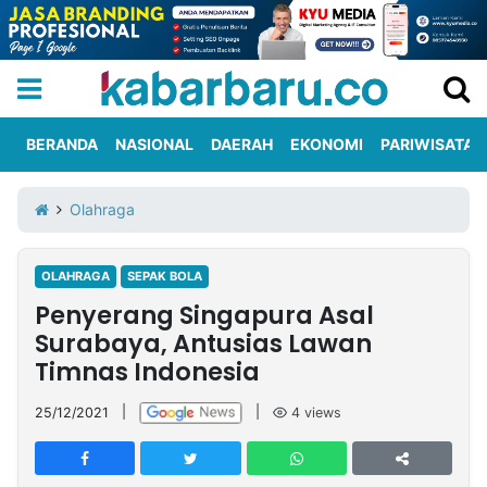
BERANDA
NASIONAL
DAERAH
EKONOMI
PARIWISATA
Informasi
KabarbaruTV
Kirim
Tentang
Olahraga
Iklan
Berita
Kami
OLAHRAGA
SEPAK BOLA
Berita
Penyerang Singapura Asal
Nasional
International
Olahraga
Entertainment
Daerah
Pariwisata
Kuliner
Kolom
Surabaya, Antusias Lawan
Timnas Indonesia
Network
25/12/2021
|
|
4
views
PT
TREETAN