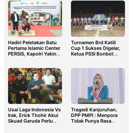
Hadiri Peletakan Batu
Turnamen Brd Katili
Pertama Islamic Center
Cup 1 Sukses Digelar,
PERSIS, Kapolri Yakin
Ketua PSSI Bonbol:
Hasilkan SDM
Energi Baru
Berkualitas
Kebangkitan Sepak
Bola dari Bone Pesisir
Usai Laga Indonesia Vs
Tragedi Kanjuruhan,
Irak, Erick Thohir Akui
DPP PMPI : Menpora
Skuad Garuda Perlu
Tidak Punya Rasa
Berbenah
Kemanusiaan