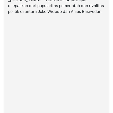
dilepaskan dari popularitas pemerintah dan rivalitas
politik di antara Joko Widodo dan Anies Baswedan.
©
Kabarbaru.co
-
2026
PT.
Kabarbaru
Media
Holding