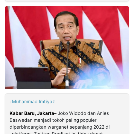
MULTIMEDIA
INDONESIA
Partner
Insight
Suara
Lens
Daily
Jalan
Idealita
Kita
Radar
Seedbacklink
NTB
Time
IDN
Jogja
Rakyat
News
Notice
Baru
Follow
Kabarbaru
:
Muhammad Imtiyaz
Kabar Baru, Jakarta
–
Joko Widodo dan Anies
Baswedan menjadi tokoh paling populer
diperbincangkan warganet sepanjang 2022 di
_platform_ Twitter. Predikat ini tidak dapat