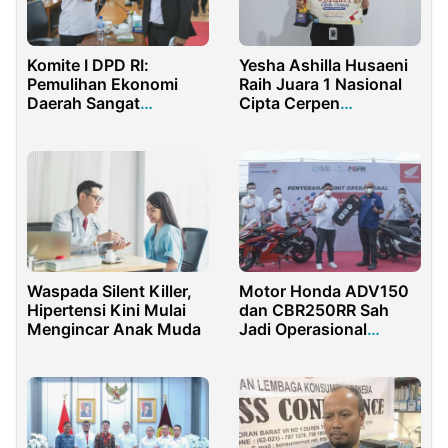
Yesha Ashilla Husaeni
Komite I DPD RI:
Raih Juara 1 Nasional
Pemulihan Ekonomi
Cipta Cerpen
Daerah Sangat
Universitas Brawijaya
Tergantung
Keberhasilan
Penanganan Pandemi
Covid-19
Waspada Silent Killer,
Motor Honda ADV150
Hipertensi Kini Mulai
dan CBR250RR Sah
Mengincar Anak Muda
Jadi Operasional
Mandalika