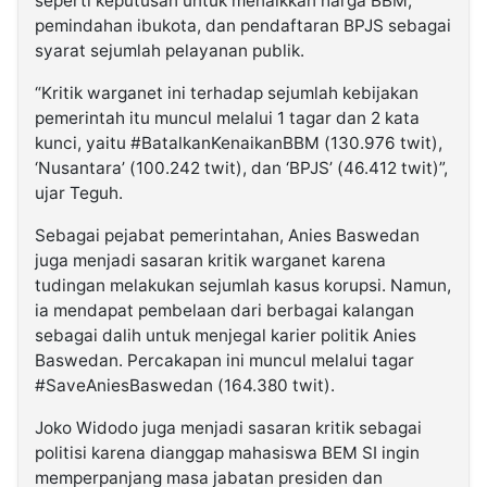
seperti keputusan untuk menaikkan harga BBM,
pemindahan ibukota, dan pendaftaran BPJS sebagai
syarat sejumlah pelayanan publik.
“Kritik warganet ini terhadap sejumlah kebijakan
pemerintah itu muncul melalui 1 tagar dan 2 kata
kunci, yaitu #BatalkanKenaikanBBM (130.976 twit),
‘Nusantara’ (100.242 twit), dan ‘BPJS’ (46.412 twit)”,
ujar Teguh.
Sebagai pejabat pemerintahan, Anies Baswedan
juga menjadi sasaran kritik warganet karena
tudingan melakukan sejumlah kasus korupsi. Namun,
ia mendapat pembelaan dari berbagai kalangan
sebagai dalih untuk menjegal karier politik Anies
Baswedan. Percakapan ini muncul melalui tagar
#SaveAniesBaswedan (164.380 twit).
Joko Widodo juga menjadi sasaran kritik sebagai
politisi karena dianggap mahasiswa BEM SI ingin
memperpanjang masa jabatan presiden dan