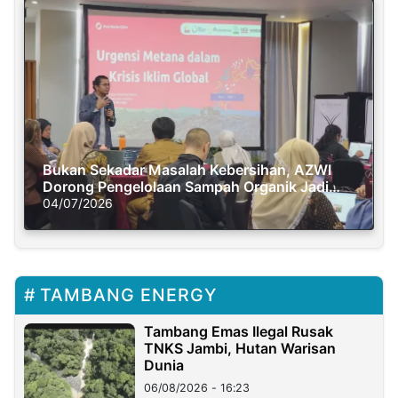
Bukan Sekadar Masalah Kebersihan, AZWI
Dorong Pengelolaan Sampah Organik Jadi
Solusi Krisis Iklim
04/07/2026
TAMBANG ENERGY
Tambang Emas Ilegal Rusak
TNKS Jambi, Hutan Warisan
Dunia
06/08/2026 - 16:23