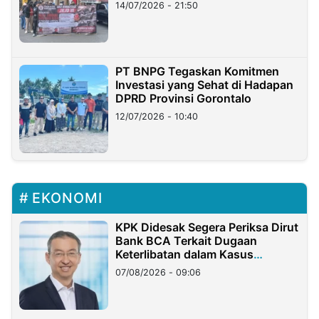
Lampung
14/07/2026 - 21:50
PT BNPG Tegaskan Komitmen
Investasi yang Sehat di Hadapan
DPRD Provinsi Gorontalo
12/07/2026 - 10:40
EKONOMI
KPK Didesak Segera Periksa Dirut
Bank BCA Terkait Dugaan
Keterlibatan dalam Kasus
Hilangnya Dana Nasabah Rp2,58
07/08/2026 - 09:06
Miliar