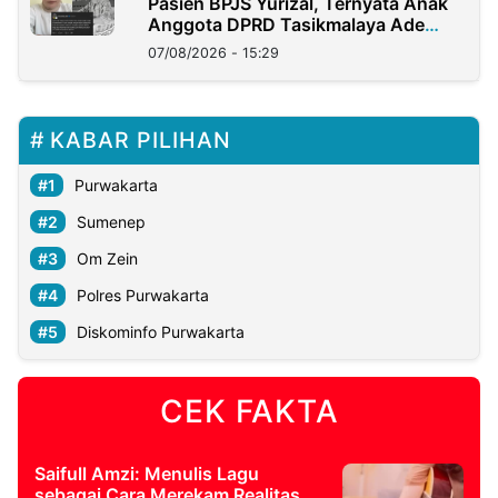
Pasien BPJS Yurizal, Ternyata Anak
Anggota DPRD Tasikmalaya Ade
Lukman
07/08/2026 - 15:29
KABAR PILIHAN
Purwakarta
Sumenep
Om Zein
Polres Purwakarta
Diskominfo Purwakarta
CEK FAKTA
Saifull Amzi: Menulis Lagu
sebagai Cara Merekam Realitas