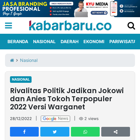
BERANDA
NASIONAL
DAERAH
EKONOMI
PARIWISATA
Informasi
KabarbaruTV
Kirim
Tentang
Nasional
Iklan
Berita
Kami
NASIONAL
Berita
Rivalitas Politik Jadikan Jokowi
Nasional
International
Olahraga
Entertainment
Daerah
Pariwisata
Kuliner
Kolom
dan Anies Tokoh Terpopuler
2022 Versi Warganet
Network
28/12/2022
|
|
2
views
PT
TREETAN