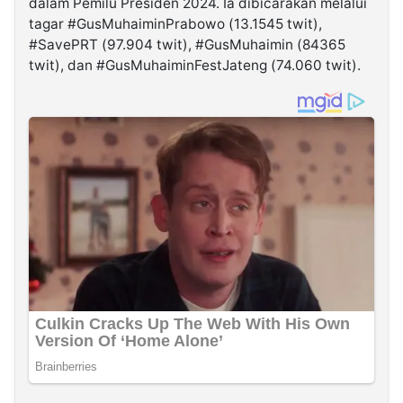
dalam Pemilu Presiden 2024. Ia dibicarakan melalui
tagar #GusMuhaiminPrabowo (13.1545 twit),
#SavePRT (97.904 twit), #GusMuhaimin (84365
twit), dan #GusMuhaiminFestJateng (74.060 twit).