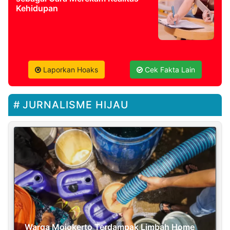
Kehidupan
Laporkan Hoaks
Cek Fakta Lain
JURNALISME HIJAU
Warga Mojokerto Terdampak Limbah Home