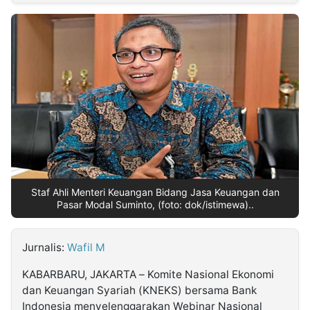
MULTIMEDIA
INDONESIA
Partner
Insight
Suara
Lens
Daily
Jalan
Idealita
Kita
Radar
Seedbacklink
NTB
Time
IDN
Jogja
Rakyat
News
Notice
Baru
Follow
Kabarbaru
Staf Ahli Menteri Keuangan Bidang Jasa Keuangan dan
Pasar Modal Suminto, (foto: dok/istimewa)..
Jurnalis:
Wafil M
KABARBARU, JAKARTA – Komite Nasional Ekonomi
dan Keuangan Syariah (KNEKS) bersama Bank
Indonesia menyelenggarakan Webinar Nasional