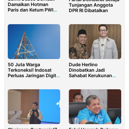
Damaikan Hotman
Tunjangan Anggota
Paris dan Ketum PWI
DPR RI Dibatalkan
Akhmad Munir
50 Juta Warga
Dude Herlino
Terkoneksi! Indosat
Dinobatkan Jadi
Perluas Jaringan Digital
Sahabat Kerukunan
di Jawa Barat
Umat Beragama