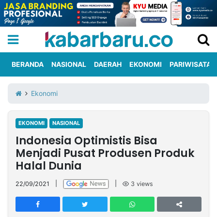
BERANDA
NASIONAL
DAERAH
EKONOMI
PARIWISATA
Informasi
KabarbaruTV
Kirim
Tentang
Ekonomi
Iklan
Berita
Kami
EKONOMI
NASIONAL
Berita
Indonesia Optimistis Bisa
Nasional
International
Olahraga
Entertainment
Daerah
Pariwisata
Kuliner
Kolom
Menjadi Pusat Produsen Produk
Halal Dunia
Network
22/09/2021
|
|
3
views
PT
TREETAN