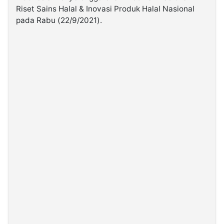
Riset Sains Halal & Inovasi Produk Halal Nasional
pada Rabu (22/9/2021).
©
Kabarbaru.co
-
2026
PT.
Kabarbaru
Media
Holding