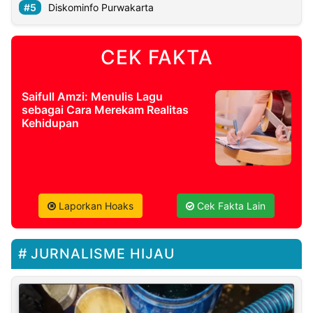
Diskominfo Purwakarta
CEK FAKTA
Saifull Amzi: Menulis Lagu
sebagai Cara Merekam Realitas
Kehidupan
Laporkan Hoaks
Cek Fakta Lain
JURNALISME HIJAU