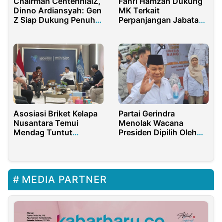
Chairman CentennialZ,
Fahri Hamzah Dukung
Dinno Ardiansyah: Gen
MK Terkait
Z Siap Dukung Penuh
Perpanjangan Jabatan
Summit Y20!
Pimpinan KPK
Asosiasi Briket Kelapa
Partai Gerindra
Nusantara Temui
Menolak Wacana
Mendag Tuntut
Presiden Dipilih Oleh
Moratorium Ekspor
MPR RI
MEDIA PARTNER