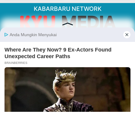
KABARBARU NETWORK
About Our Kabarbaru.co
Kabarbaru.co menyajikan berita aktual dan
inspiratif dari sudut pandang berbaik sangka
serta terverifikasi dari sumber yang tepat.
Follow Kabarbaru
Kabarbaru.co