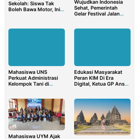
Wujudkan Indonesia
Sekolah: Siswa Tak
Sehat, Pemerintah
Boleh Bawa Motor, Ini
Gelar Festival Jalan
Penjelasan KCD IV
Sehat di Jakarta
Mahasiswa UNS
Edukasi Masyarakat
Perkuat Administrasi
Peran KIM Di Era
Kelompok Tani di
Digital, Ketua GP Ansor
Karangmalang Sragen
pasuruan : Pengurus
Harus Solid
Mahasiswa UYM Ajak