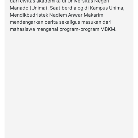
dari civitas akademika di Universitas Negeri
Manado (Unima). Saat berdialog di Kampus Unima,
Mendikbudristek Nadiem Anwar Makarim
©
Kabarbaru.co
mendengarkan cerita sekaligus masukan dari
-
2026
mahasiswa mengenai program-program MBKM.
PT.
Kabarbaru
Media
Holding