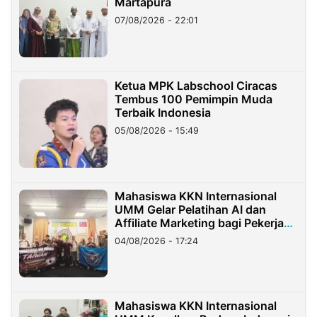
Martapura
07/08/2026 - 22:01
Ketua MPK Labschool Ciracas
Tembus 100 Pemimpin Muda
Terbaik Indonesia
05/08/2026 - 15:49
Mahasiswa KKN Internasional
UMM Gelar Pelatihan AI dan
Affiliate Marketing bagi Pekerja
Migran Indonesia di Taiwan
04/08/2026 - 17:24
Mahasiswa KKN Internasional