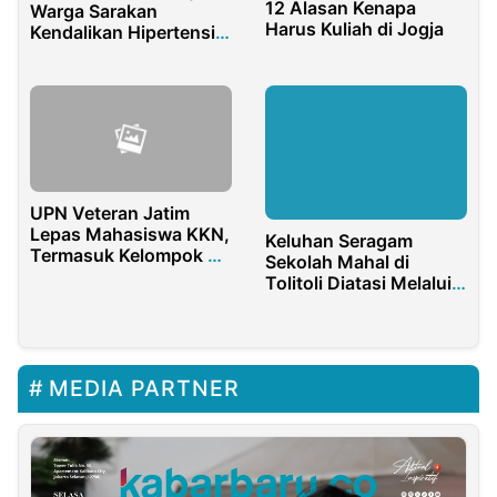
12 Alasan Kenapa
Warga Sarakan
Harus Kuliah di Jogja
Kendalikan Hipertensi
Lewat Edukasi Senam
UPN Veteran Jatim
Lepas Mahasiswa KKN,
Keluhan Seragam
Termasuk Kelompok 23
Sekolah Mahal di
Wonokusumo
Tolitoli Diatasi Melalui
FGD Inisiatif Kejaksaan
Negeri
MEDIA PARTNER