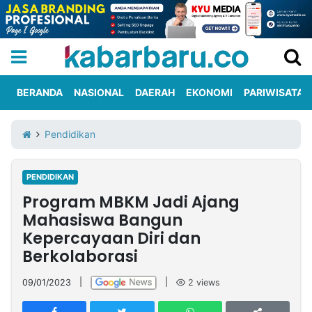
BERANDA
NASIONAL
DAERAH
EKONOMI
PARIWISATA
Informasi
KabarbaruTV
Kirim
Tentang
Pendidikan
Iklan
Berita
Kami
PENDIDIKAN
Berita
Program MBKM Jadi Ajang
Nasional
International
Olahraga
Entertainment
Daerah
Pariwisata
Kuliner
Kolom
Mahasiswa Bangun
Kepercayaan Diri dan
Berkolaborasi
Network
09/01/2023
|
|
2
views
PT
TREETAN