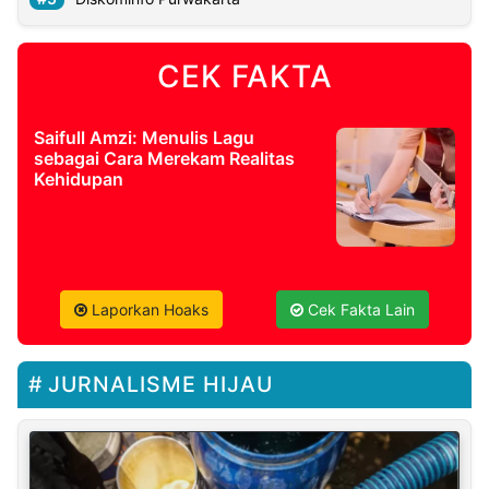
CEK FAKTA
Saifull Amzi: Menulis Lagu
sebagai Cara Merekam Realitas
Kehidupan
Laporkan Hoaks
Cek Fakta Lain
JURNALISME HIJAU