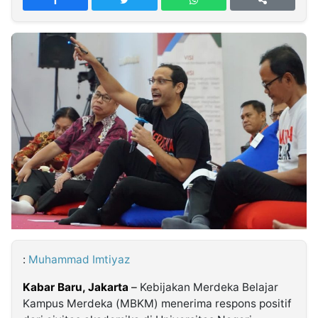
MULTIMEDIA
INDONESIA
Partner
Insight
Suara
Lens
Daily
Jalan
Idealita
Kita
Dinamikapost.com
Radar
Seedbacklink
NTB
Time
IDN
Jogja
Rakyat
News
Notice
Baru
Follow
Kabarbaru
:
Muhammad Imtiyaz
Kabar Baru, Jakarta
–
Kebijakan Merdeka Belajar
Kampus Merdeka (MBKM) menerima respons positif