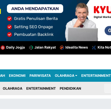
Daily Jogja
Jalan Rakyat
Idealita News
Kita Not
RAH
EKONOMI
PARIWISATA
OLAHRAGA
ENTERTAINMENT
OLAHRAGA
ENTERTAINMENT
PENDIDIKAN