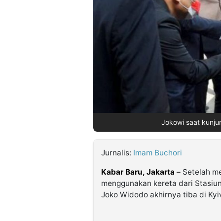
©
Kabarbaru.co
-
2026
PT.
Kabarbaru
Media
Holding
Jokowi saat kunju
Jurnalis:
Imam Buchori
Kabar Baru, Jakarta
–
Setelah me
menggunakan kereta dari Stasiun
Joko Widodo akhirnya tiba di Kyiv