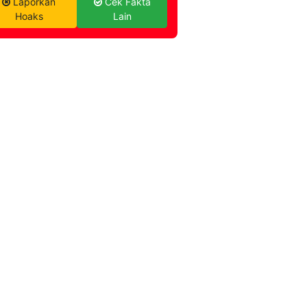
Laporkan
Cek Fakta
Hoaks
Lain