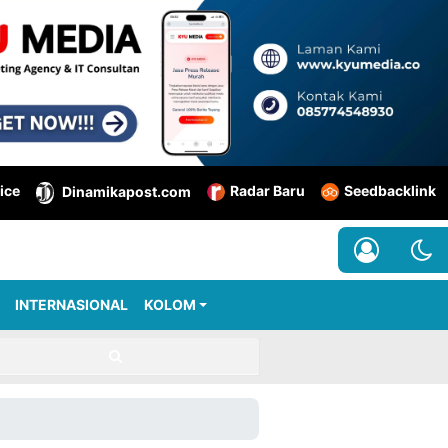
ice
Radar Baru
Seedbacklink
Dinamikapost.com
INTERNASIONAL
KOLOM