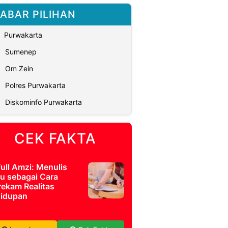
ABAR PILIHAN
Purwakarta
Sumenep
Om Zein
Polres Purwakarta
Diskominfo Purwakarta
CEK FAKTA
full Amzi: Menulis
u sebagai Cara
ekam Realitas
idupan