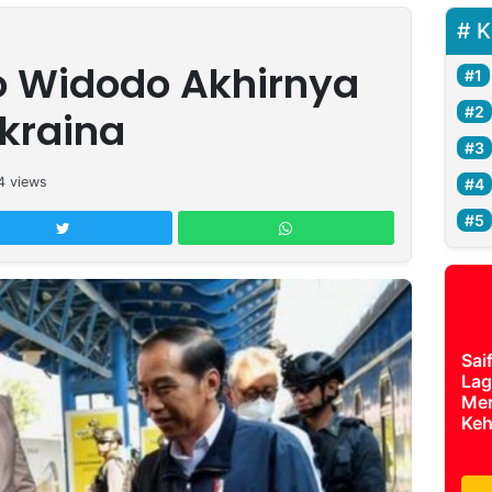
K
o Widodo Akhirnya
Ukraina
4
views
Sai
Lag
Mer
Keh